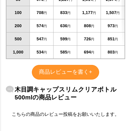
100
708
833
1,177
1,507
円
円
円
円
200
574
636
808
973
円
円
円
円
500
547
599
726
851
円
円
円
円
1,000
534
585
694
803
円
円
円
円
商品レビューを書く+
木目調キャップスリムクリアボトル
500mlの商品レビュー
こちらの商品のレビュー投稿をお願いいたします。