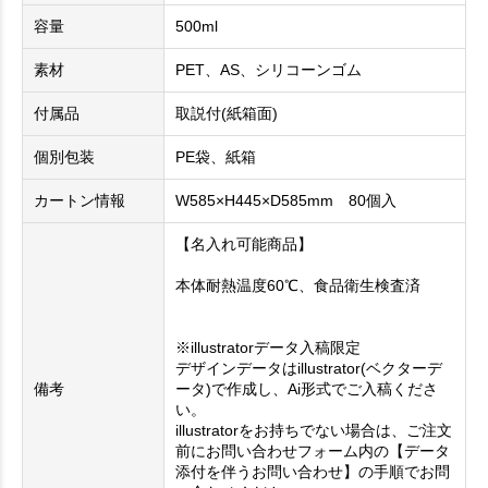
容量
500ml
素材
PET、AS、シリコーンゴム
付属品
取説付(紙箱面)
個別包装
PE袋、紙箱
カートン情報
W585×H445×D585mm 80個入
【名入れ可能商品】
本体耐熱温度60℃、食品衛生検査済
※illustratorデータ入稿限定
デザインデータはillustrator(ベクターデ
備考
ータ)で作成し、Ai形式でご入稿くださ
い。
illustratorをお持ちでない場合は、ご注文
前にお問い合わせフォーム内の【データ
添付を伴うお問い合わせ】の手順でお問