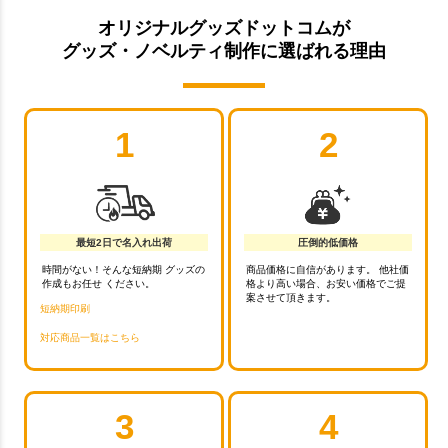
オリジナルグッズドットコムが
グッズ・ノベルティ制作に選ばれる理由
1
2
最短2日で名入れ出荷
圧倒的低価格
時間がない！そんな短納期 グッズの
商品価格に自信があります。 他社価
作成もお任せ ください。
格より高い場合、お安い価格でご提
案させて頂きます。
短納期印刷
対応商品一覧はこちら
3
4