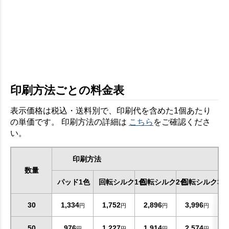
印刷方法ごとの料金表
表示価格は税込・送料別で、印刷代を含めた1個あたり
の単価です。 印刷方法の詳細は
こちら
をご確認くださ
い。
印刷方法
数量
パッド1色
回転シルク1色
回転シルク2色
回転シルク3色
30
1,334
1,752
2,896
3,996
円
円
円
円
50
976
1,227
1,914
2,574
円
円
円
円