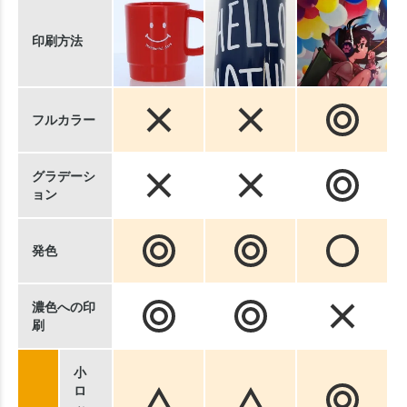
印刷方法
フルカラー
グラデーシ
ョン
発色
濃色への印
刷
小
ロ