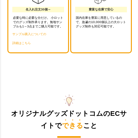
名入れ注文30個～
豊富な在庫で安心
必要な時に必要な分だけ。 小ロット
国内在庫を豊富に用意しているの
でのグッズ制作承ります。無地サン
で、急遽の10,000個以上の大ロット
プルも1～3点までご購入可能です。
グッズ制作も対応可能です。
サンプル購入についての
詳細はこちら
オリジナルグッズドットコムのECサ
イトで
できる
こと