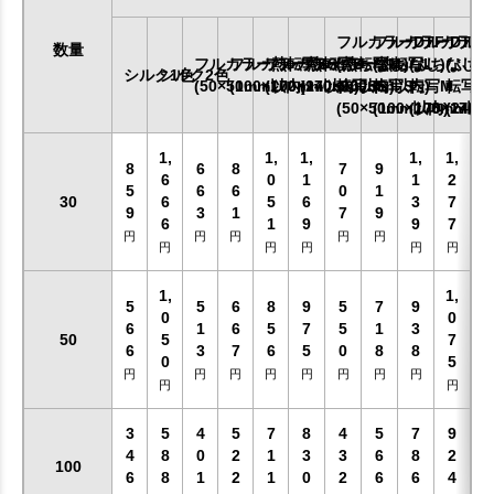
フルカラーDTF
フルカラーDTF
フルカラーD
フルカ
数量
フルカラー熱転写SS
フルカラー熱転写S
フルカラー熱転写M
フルカラー熱転写L
(ふちなし)
(ふちなし)
(ふちなし)
(ふちな
シルク1色
シルク2色
(50×50mm以内)
(100×100mm以内)
(170×170mm以内)
(240×200mm以内)
転写SS
転写S
転写M
転写L
(50×50mm以内)
(100×100mm以内
(170×170
(240
1,
1,
1,
1,
1,
8
6
8
7
9
6
0
1
1
2
5
6
6
0
1
30
6
5
6
3
7
9
3
1
7
9
6
1
9
9
7
円
円
円
円
円
円
円
円
円
円
1,
1,
5
5
6
8
9
5
7
9
0
0
6
1
6
5
7
5
1
3
50
5
7
6
3
7
6
5
0
8
8
0
5
円
円
円
円
円
円
円
円
円
円
3
5
4
5
7
8
4
5
7
9
4
8
0
2
1
3
3
6
8
2
100
6
8
1
2
1
0
2
6
6
4