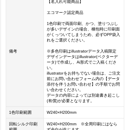
【名入れ可能商品】
エコマーク認定商品
1色印刷で両面印刷、かつ、塗りつぶし
が多いデザインの場合、梱包時に印刷面
がくっついてしまうため、必ずOPP袋入
れをご選択ください。
備考
※多色印刷はillustratorデータ入稿限定
デザインデータはillustrator(ベクターデ
ータ)で作成し、Ai形式でご入稿くださ
い。
illustratorをお持ちでない場合は、ご注文
前にお問い合わせフォーム内の【データ
添付を伴うお問い合わせ】の手順でお問
い合わせください。
データの内容によっては別途書き起こし
(有償)が必要となります。
1色印刷範囲
W240×H200mm
回転シルク印刷
W240×H200mm ※全周印刷にはなら
範囲
ず余白が生じます。