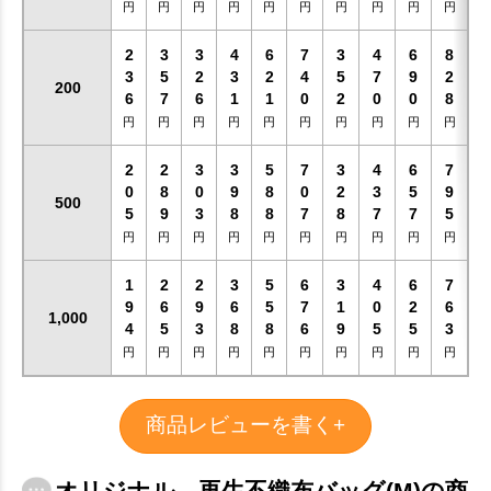
円
円
円
円
円
円
円
円
円
円
2
3
3
4
6
7
3
4
6
8
3
5
2
3
2
4
5
7
9
2
200
6
7
6
1
1
0
2
0
0
8
円
円
円
円
円
円
円
円
円
円
2
2
3
3
5
7
3
4
6
7
0
8
0
9
8
0
2
3
5
9
500
5
9
3
8
8
7
8
7
7
5
円
円
円
円
円
円
円
円
円
円
1
2
2
3
5
6
3
4
6
7
9
6
9
6
5
7
1
0
2
6
1,000
4
5
3
8
8
6
9
5
5
3
円
円
円
円
円
円
円
円
円
円
商品レビューを書く+
オリジナル 再生不織布バッグ(M)の商