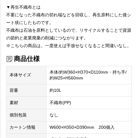
▼再生不織布とは
不要になった不織布の切れ端などを回収し、再生原料にした後シ
ート状にしたものです。
不織布は石油を原料としているので、リサイクルすることで資源
の節約と産業廃棄の削減につながります。
※こちらの商品は。一度使えば手放せなくなること間違いなし。
商品仕様
本体/約W360×H370×D110mm・持ち手/
本体サイズ
約W25×H560mm
容量
約10L
素材
不織布(PP)
個別包装
なし
カートン情報
W600×H350×D390mm 200個入