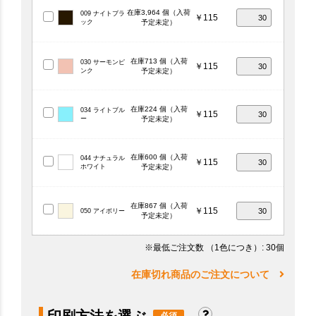
在庫3,964 個（入荷
009 ナイトブラ
￥115
ック
予定未定）
在庫713 個（入荷
030 サーモンピ
￥115
ンク
予定未定）
在庫224 個（入荷
034 ライトブル
￥115
ー
予定未定）
在庫600 個（入荷
044 ナチュラル
￥115
ホワイト
予定未定）
在庫867 個（入荷
￥115
050 アイボリー
予定未定）
※最低ご注文数
（1色につき）
: 30個
在庫切れ商品のご注文について