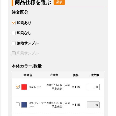
商品仕様を選ぶ
注文区分
印刷あり
印刷なし
無地サンプル
印刷サンプル
本体カラー/数量
本体色
価格
注文数
在庫数
在庫3,114 個（入荷
￥115
002 レッド
予定未定）
在庫5,181 個（入荷
006 ディープブ
￥115
ルー
予定未定）