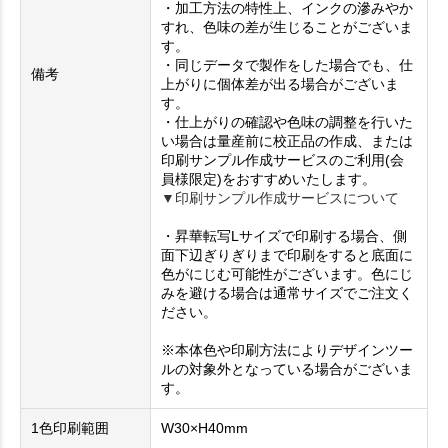
・加工方法の特性上、インクの滲みやか
すれ、色味の差が生じることがございま
す。
・同じデータで製作をした場合でも、仕
備考
上がりに個体差が出る場合がございま
す。
・仕上がりの確認や色味の調整を行いた
い場合は量産前に校正品の作成、または
印刷サンプル作成サービスのご利用(会
員様限定)をおすすめいたします。
▼印刷サンプル作成サービスについて
・昇華転写Lサイズで印刷する場合、側
面下辺ぎりぎりまで印刷をすると底面に
色がにじむ可能性がございます。色にじ
みを避ける場合は通常サイズでご注文く
ださい。
※本体色や印刷方法によりデザインツー
ルの対象外となっている場合がございま
す。
1色印刷範囲
W30×H40mm