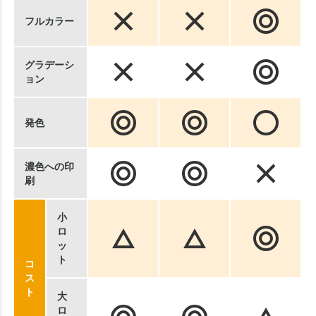
フルカラー
グラデーシ
ョン
発色
濃色への印
刷
小
ロ
ッ
ト
コ
ス
ト
大
ロ