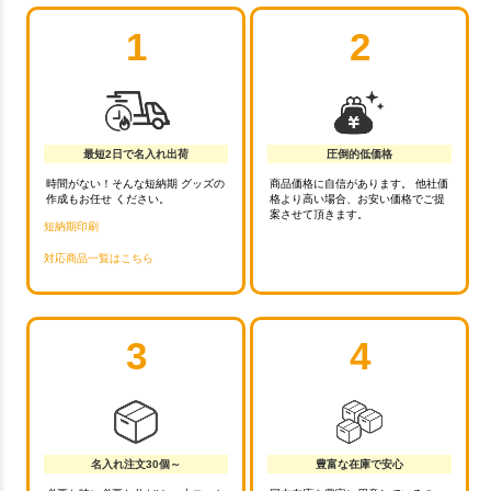
1
2
最短2日で名入れ出荷
圧倒的低価格
時間がない！そんな短納期 グッズの
商品価格に自信があります。 他社価
作成もお任せ ください。
格より高い場合、お安い価格でご提
案させて頂きます。
短納期印刷
対応商品一覧はこちら
3
4
名入れ注文30個～
豊富な在庫で安心