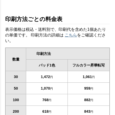
印刷方法ごとの料金表
表示価格は税込・送料別で、印刷代を含めた1個あたり
の単価です。 印刷方法の詳細は
こちら
をご確認くださ
い。
印刷方法
数量
パッド1色
フルカラー昇華転写
30
1,472
1,061
円
円
50
1,070
959
円
円
100
768
882
円
円
200
618
843
円
円