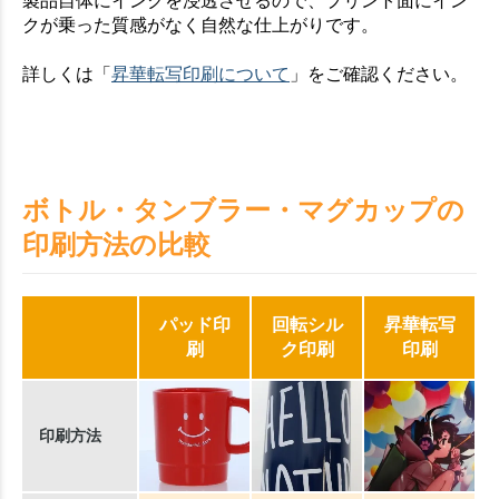
製品自体にインクを浸透させるので、プリント面にイン
クが乗った質感がなく自然な仕上がりです。
詳しくは「
昇華転写印刷について
」をご確認ください。
ボトル・タンブラー・マグカップの
印刷方法の比較
パッド印
回転シル
昇華転写
刷
ク印刷
印刷
印刷方法