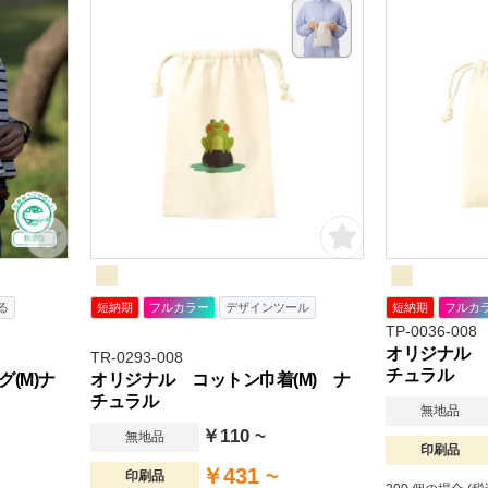
エコバッグとし
囲が広く取れる
物販や企業用ノ
い用途でご好評
る
短納期
フルカラー
デザインツール
短納期
フルカ
TP-0036-008
オリジナル 
TR-0293-008
チュラル
(M)ナ
オリジナル コットン巾着(M) ナ
チュラル
無地品
￥110 ~
無地品
印刷品
￥431 ~
印刷品