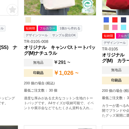
ール
短納期
フルカラー
1個から作れる
デザインツール
サンプル貸出OK
短納期
フルカ
TR-0105-008
デザインツール
SS) ナ
オリジナル キャンバストートバッ
TR-0105
グ(M)ナチュラル
オリジナル 
グ(M) カラ
￥291 ~
無地品
無地品
￥1,026 ~
印刷品
印刷品
200 個の場合 (税込)
最低ご注文数： 30 個
200 個の場合 (税
最低ご注文数： 3
ラッピング
適度な厚みがある丈夫なコットン生地のトー
です。
トバッグです。A4サイズが収納可能で、イベ
カラーが選べるA
ントや展示会などでもたくさん資料を入れら
開でブランドや
れます。企業用ノベルティはもちろん、販売
たグッズ展開に
品やイベント記念品など幅広い用途で大人気
みのあるコットン
です。肩かけ利用も可能なので、エコバッグ
グで、マチも広
としてもおすすめです。※エコマーク付