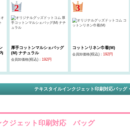
ン
厚手コットンマルシェバッグ
コットンリネン巾着(M)
内
(M) ナチュラル
(税込)
192
円
会員卸価格
：
(税込)
192
円
会員卸価格
：
テキスタイルインクジェット印刷対応
バッグ
ンクジェット印刷対応 バッグ