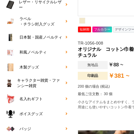
レザー・リサイクルレザ
ー
ラベル
・チラシ封入グッズ
短納期
フルカラー
デザインツ
日本製・国産ノベルティ
TR-1056-008
オリジナル コットン巾着(
和風ノベルティ
チュラル
￥88 ~
無地品
木製グッズ
￥381 ~
印刷品
キャラクター雑貨・ファ
ンシー雑貨
200 個の場合 (税込)
最低ご注文数： 30 個
名入れギフト
小さなアイテムをまとめやすく、
用途にも使いやすいコットン巾着
ボイスグッズ
バッジ