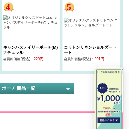
キャンバスデイリーポーチ(M)
コットンリネンショルダート
ナチュラル
ート
(税込)
220
円
(税込)
291
円
会員卸価格
：
会員卸価格
：
×
・ポーチ 商品一覧