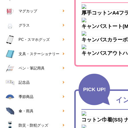
マグカップ
厚手コットンA4フ
グラス
キャンバストート(
キャンバスカラーボ
PC・スマホグッズ
キャンバスアウトハ
文具・ステーショナリー
ペン・筆記用具
記念品
PICK UP!
季節商品
イ
傘・雨具
コットン巾着(SS)
防災・防犯グッズ