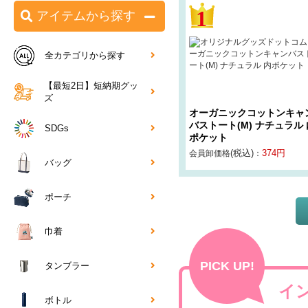
アイテムから探す
全カテゴリから探す
【最短2日】短納期グッ
ズ
オーガニックコットンキャ
バストート(M) ナチュラル 
SDGs
ポケット
(税込)
374
円
会員卸価格
：
バッグ
ポーチ
巾着
PICK UP!
タンブラー
イ
ボトル