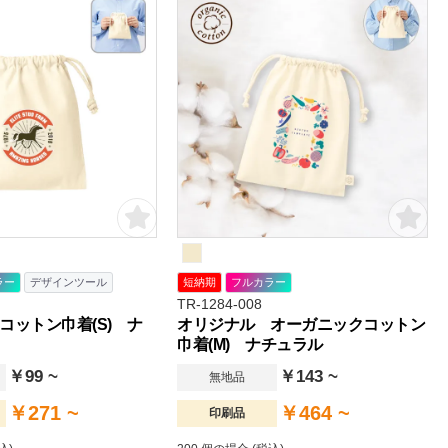
てもおすすめです。名入れ範
シンプルなデザインのため、
ベルティ、個人利用まで幅広
をいただいております。
ラー
デザインツール
短納期
フルカラー
TR-1284-008
コットン巾着(S) ナ
オリジナル オーガニックコットン
巾着(M) ナチュラル
￥99 ~
￥143 ~
無地品
￥271 ~
￥464 ~
印刷品