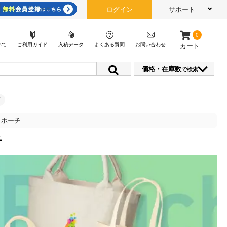
ログイン
サポート
0
いて
ご利用
ガイド
入稿
データ
よくある
質問
お問い
合わせ
カート
価格・在庫数
で検索
・ポーチ
チ