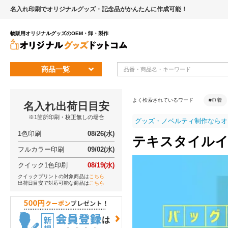
名入れ印刷でオリジナルグッズ・記念品がかんたんに作成可能！
物販用オリジナルグッズのOEM・卸・製作
商品一覧
よく検索されているワード
#巾着
名入れ出荷日目安
※1箇所印刷・校正無しの場合
グッズ・ノベルティ制作ならオ
1色印刷
08/26(水)
テキスタイルイ
フルカラー印刷
09/02(水)
クイック1色印刷
08/19(水)
クイックプリントの対象商品は
こちら
出荷日目安で対応可能な商品は
こちら