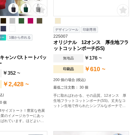
デザインツール
印刷専用
225007
ラー
1個から作れる
オリジナル 12オンス 厚生地フラ
ットコットンポーチ(SS)
キャンバストートバッ
￥176 ~
無地品
ー
￥610 ~
印刷品
￥352 ~
200 個の場合 (税込)
￥2,428 ~
最低ご注文数： 30 個
込)
手に取ればわかる、その品質。12オンス 厚
生地フラットコットンポーチ(SS)。丈夫なコ
0 個
ットン生地で作られたシンプルなポーチで
4サイズトート！豊富な色展
す。小物入れやペンケースなどにもご利用い
企業のイメージカラーにあっ
ただけます。
選ばれています。ほどよい厚
生地のA4サイズトートバッ
く肩かけ利用も可能なので、