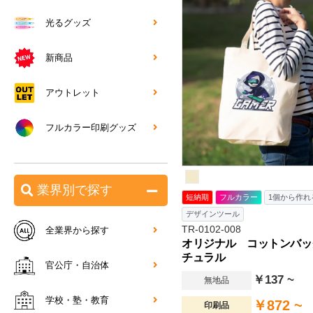
光るグッズ
新商品
アウトレット
フルカラー印刷グッズ
業界別で探す
短納期
フルカラー
1個から作れ
デザインツール
TR-0102-008
全業界から探す
オリジナル コットンバッグ
チュラル
官公庁・自治体
￥137 ~
無地品
学校・塾・教育
￥872 ~
印刷品