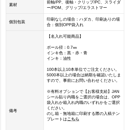
前軸/PP、後軸・クリップ/PC、スライダ
素材
ー/POM、グリップ/エラストマー
印刷なしの場合：ハダカ、印刷ありの場
個別包装
合：個別OPP袋入れ
【名入れ可能商品】
ボール径：0.7㎜
インキ色：黒・赤・青
インキ：油性
100本以上10本単位でご注文ください。
5000本以上の場合は納期を確認いたしま
すので、事前にお問い合わせください。
※有料オプションで【お客様支給】JAN
シール貼り内職をご選択の場合は、OPP
袋入れか箱入れ内職のいずれかをご選択
ください。
備考
のし箱・無地箱に印刷する際の入稿テン
プレートは
こちら