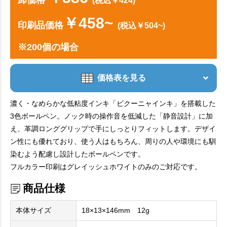
(税込￥424)
￥458~
印刷品価格
(税込￥504~)
※200個の場合
価格表を見る
濃く・なめらかな低粘度インキ「ビクーニャインキ」を搭載した
3色ボールペン。ノック時の操作音を低減した「静音設計」に加
え、革調ロンググリップで手にしっとりフィットします。デザイ
ン性にも優れており、使う人はもちろん、周りの人や環境にも馴
染むよう配慮し設計したボールペンです。
フルカラー印刷はグレイッシュホワイトのみのご対応です。
商品仕様
本体サイズ
18×13×146mm 12g