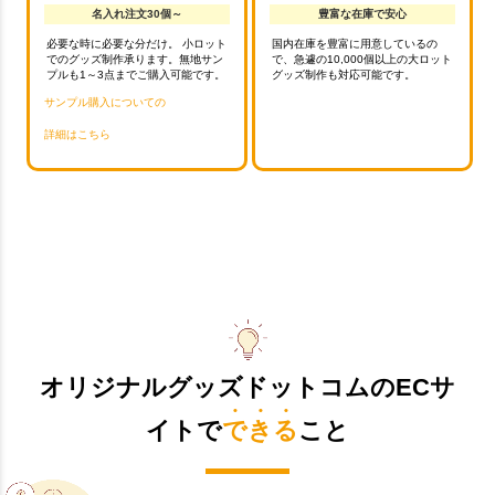
名入れ注文30個～
豊富な在庫で安心
必要な時に必要な分だけ。 小ロット
国内在庫を豊富に用意しているの
でのグッズ制作承ります。無地サン
で、急遽の10,000個以上の大ロット
プルも1～3点までご購入可能です。
グッズ制作も対応可能です。
サンプル購入についての
詳細はこちら
オリジナルグッズドットコムのECサ
イトで
できる
こと