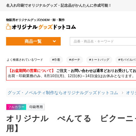
名入れ印刷でオリジナルグッズ・記念品がかんたんに作成可能！
物販用オリジナルグッズのOEM・卸・製作
商品一覧
よく検索されているワード
#巾着
#ポーチ
#トートバッグ
#モバイルバ
【お盆期間の営業について】
ご注文・お問い合わせは通常どおりお受けして
出荷・印刷業務のみ、8月10日(月)、12日(水)～14日(金)はお休みとな
グッズ・ノベルティ制作ならオリジナルグッズドットコム
オリ
フルカラー
印刷専用
オリジナル ぺんてる ビクーニ
用】