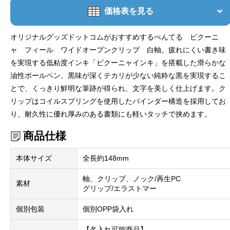
価格表を見る
オリジナルグッズドットコムがおすすめするぺんてる ビクーニ
ャ フィール ワイドオープンクリップ 白軸。疲れにくい書き味
を実現する低粘度インキ「ビクーニャインキ」を搭載した滑らかな
油性ボールペン。黒味が深くテカリが少ない純粋な黒を実現するこ
とで、くっきり鮮明な筆跡が得られ、文字を美しく仕上げます。ク
リップはコイルスプリングを使用したバインダー構造を採用してお
り、耐久性に優れ厚みのある書類にも軽いタッチで挟めます。
商品仕様
本体サイズ
全長約148mm
軸、クリップ、ノック/再生PC
素材
グリップ/エラストマー
個別包装
個別OPP袋入れ
【名入れ可能商品】