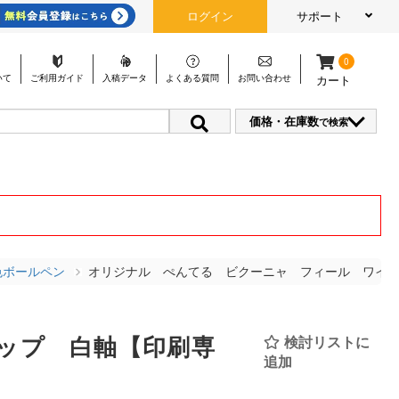
ログイン
サポート
0
いて
ご利用
ガイド
入稿
データ
よくある
質問
お問い
合わせ
カート
価格・在庫数
で検索
色ボールペン
オリジナル ぺんてる ビクーニャ フィール ワイ
ップ 白軸【印刷専
検討リストに
追加