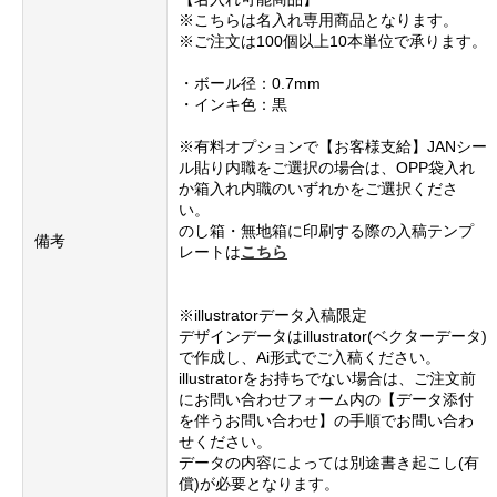
※こちらは名入れ専用商品となります。
※ご注文は100個以上10本単位で承ります。
・ボール径：0.7mm
・インキ色：黒
※有料オプションで【お客様支給】JANシー
ル貼り内職をご選択の場合は、OPP袋入れ
か箱入れ内職のいずれかをご選択くださ
い。
のし箱・無地箱に印刷する際の入稿テンプ
備考
レートは
こちら
※illustratorデータ入稿限定
デザインデータはillustrator(ベクターデータ)
で作成し、Ai形式でご入稿ください。
illustratorをお持ちでない場合は、ご注文前
にお問い合わせフォーム内の【データ添付
を伴うお問い合わせ】の手順でお問い合わ
せください。
データの内容によっては別途書き起こし(有
償)が必要となります。