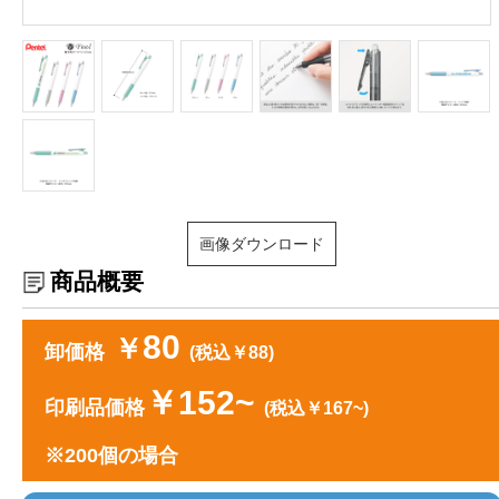
画像ダウンロード
商品概要
80
￥
卸価格
(税込￥88)
￥152~
印刷品価格
(税込￥167~)
※200個の場合