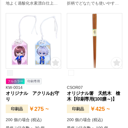
地よく過酸化水素漂白仕上げ
折柄でどなたでも使いやす
で地球にやさしいエコマーク
い。
を取得しています。
フルカラー
印刷専用
KW-0014
CSOR07
オリジナル アクリルお守
オリジナル箸 天然木 槍
り
木【印刷専用(100膳～)】
￥275 ~
￥425 ~
印刷品
印刷品
200 個の場合 (税込)
200 個の場合 (税込)