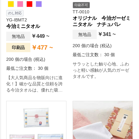
印刷不可
TT-0010
のし対応
オリジナル 今治ガーゼミ
YG-IBMT2
ニタオル ナチュパレ
今治ミニタオル
￥341 ~
無地品
￥449 ~
無地品
200 個の場合 (税込)
￥477 ~
印刷品
最低ご注文数： 30 個
200 個の場合 (税込)
サラッとした触り心地、ふわ
最低ご注文数： 30 個
っと軽い感触が人気のガーゼ
タオルです。
【大人気商品を物販向けに進
化！】確かな品質と信頼を誇
る今治タオルは、優れた吸水
性と柔らかな肌触りが魅力。
25cm角の使いやすいサイズは
業界問わず大変ご好評いただ
いております。