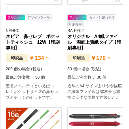
フルカラー
デザインツール
フルカラー
カートン割れ不可
印刷専用
NPHPC
SA-PF02
ネピア 鼻セレブ ポケッ
オリジナル A4紙ファイ
トティッシュ 12W【印刷
ル 両面上質紙タイプ【印
専用】
刷専用】
￥134 ~
￥170 ~
印刷品
印刷品
200 個の場合 (税込)
30 個の場合 (税込)
最低ご注文数： 30 個
最低ご注文数： 30 個
定番ノベルティといえばコ
通常のA4 サイズよりやや幅広
レ！ポケットサイズの鼻セレ
の紙製ファイルは30枚から非
ブとチラシのセットです。
常に安価な価格で作製いただ
けます。