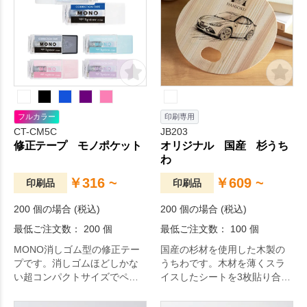
もかさばりません。通常のハ
ンカチタオルよりも小さくな
りますが、今治タオルの高い
給水力。日々の生活をちょっ
ぴり豊かにするアイテムで
す。
フルカラー
印刷専用
CT-CM5C
JB203
修正テープ モノポケット
オリジナル 国産 杉うち
わ
￥316 ~
￥609 ~
印刷品
印刷品
200 個の場合 (税込)
200 個の場合 (税込)
最低ご注文数： 200 個
最低ご注文数： 100 個
MONO消しゴム型の修正テー
国産の杉材を使用した木製の
プです。消しゴムほどしかな
うちわです。木材を薄くスラ
い超コンパクトサイズでペン
イスしたシートを3枚貼り合わ
ケースに入れてもかさばりま
せることで、割れづらく反り
せん。
にくい構造になっています。