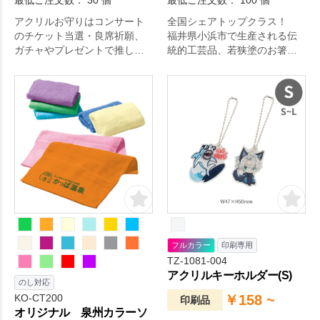
最低ご注文数： 30 個
最低ご注文数： 100 個
アクリルお守りはコンサート
全国シェアトップクラス！
のチケット当選・良席祈願、
福井県小浜市で生産される伝
ガチャやプレゼントで推しの
統的工芸品、若狭塗のお箸に
グッズを引き当てるための当
オリジナル名入れが出来ま
選祈願などなど、願掛けする
す！
シーンが多い推し活にピッタ
リのアイテム。
フルカラー
印刷専用
TZ-1081-004
アクリルキーホルダー(S)
のし対応
KO-CT200
￥158 ~
印刷品
オリジナル 泉州カラーソ