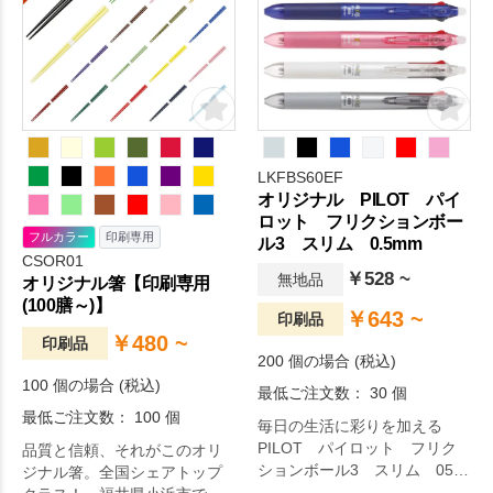
LKFBS60EF
オリジナル PILOT パイ
ロット フリクションボー
フルカラー
印刷専用
ル3 スリム 0.5mm
CSOR01
￥528 ~
無地品
オリジナル箸【印刷専用
(100膳～)】
￥643 ~
印刷品
￥480 ~
印刷品
200 個の場合 (税込)
100 個の場合 (税込)
最低ご注文数： 30 個
最低ご注文数： 100 個
毎日の生活に彩りを加える
PILOT パイロット フリク
品質と信頼、それがこのオリ
ションボール3 スリム 05。
ジナル箸。全国シェアトップ
3色書き分け可能なフリクショ