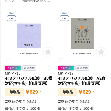
クラス！ 福井県小浜市で生
ンボールペン！。毎日の生活
産される伝統的工芸品、若狭
をより快適に。
塗のお箸にオリジナル名入れ
が出来ます！お箸は落ち着き
のある色からパステル調の可
愛らしい色まで全18色、印刷
色は金・銀・黒・白の4色から
お選びいただけます。
フルカラー
印刷専用
フルカラー
印刷専用
MK-MP18
MK-MP17
セミオリジナル紙袋 B5横
セミオリジナル紙袋 A3縦
対応(マチ広)【印刷専用】
対応(マチ広)【印刷専用】
￥629 ~
￥629 ~
印刷品
印刷品
200 個の場合 (税込)
200 個の場合 (税込)
最低ご注文数： 100 個
最低ご注文数： 100 個