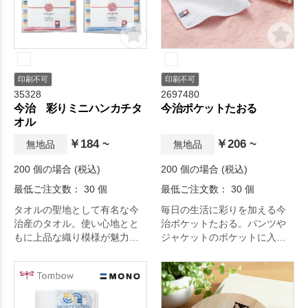
印刷不可
印刷不可
35328
2697480
今治 彩りミニハンカチタ
今治ポケットたおる
オル
￥184 ~
￥206 ~
無地品
無地品
200 個の場合 (税込)
200 個の場合 (税込)
最低ご注文数： 30 個
最低ご注文数： 30 個
タオルの聖地として有名な今
毎日の生活に彩りを加える今
治産のタオル。使い心地とと
治ポケットたおる。パンツや
もに上品な織り模様が魅力で
ジャケットのポケットに入れ
す。
てもかさばらない今治タオ
ル。裏面パイル仕上げの綿
100%の今治タオルです。この
形は半分に折ってパンツやジ
ャケットのポケットに入れて