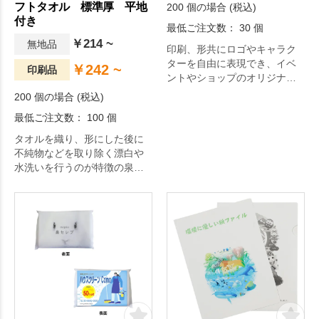
フトタオル 標準厚 平地
200 個の場合 (税込)
付き
最低ご注文数： 30 個
￥214 ~
無地品
印刷、形共にロゴやキャラク
ターを自由に表現でき、イベ
￥242 ~
印刷品
ントやショップのオリジナル
グッズの定番アイテムとして
200 個の場合 (税込)
人気のアクリルキーホルダ
最低ご注文数： 100 個
ー。
タオルを織り、形にした後に
不純物などを取り除く漂白や
水洗いを行うのが特徴の泉州
タオル。約62g/㎡(200匁)の生
地は普段使いに最適な厚さの
タオルで、繊維の柔らかさが
しっかりと引き出されて吸水
性と速乾性に優れています。