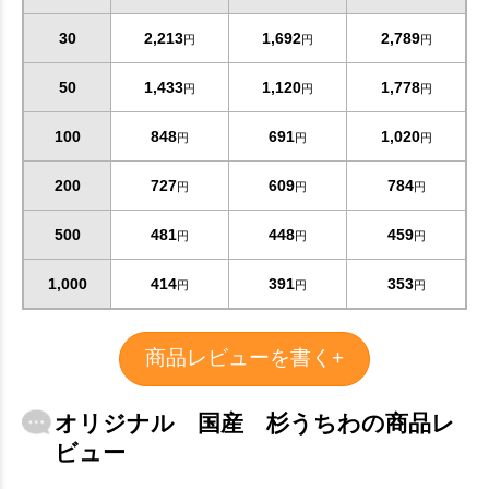
30
2,213
1,692
2,789
円
円
円
50
1,433
1,120
1,778
円
円
円
100
848
691
1,020
円
円
円
200
727
609
784
円
円
円
500
481
448
459
円
円
円
1,000
414
391
353
円
円
円
商品レビューを書く+
オリジナル 国産 杉うちわの商品レ
ビュー
お買い物を続ける
カートへ進む