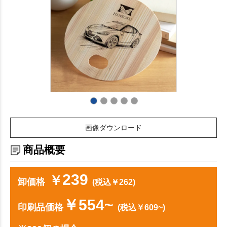
画像ダウンロード
商品概要
239
￥
卸価格
(税込￥262)
￥554~
印刷品価格
(税込￥609~)