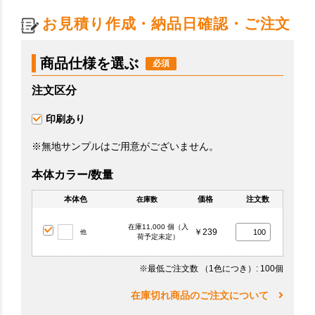
お見積り作成・納品日確認・ご注文
商品仕様を選ぶ
注文区分
印刷あり
※無地サンプルはご用意がございません。
本体カラー/数量
本体色
価格
注文数
在庫数
在庫11,000 個（入
￥239
他
荷予定未定）
※最低ご注文数
（1色につき）
: 100個
在庫切れ商品のご注文について