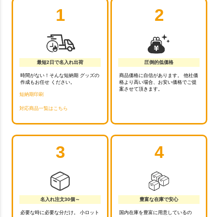
1
2
最短2日で名入れ出荷
圧倒的低価格
時間がない！そんな短納期 グッズの
商品価格に自信があります。 他社価
作成もお任せ ください。
格より高い場合、お安い価格でご提
案させて頂きます。
短納期印刷
対応商品一覧はこちら
3
4
名入れ注文30個～
豊富な在庫で安心
必要な時に必要な分だけ。 小ロット
国内在庫を豊富に用意しているの