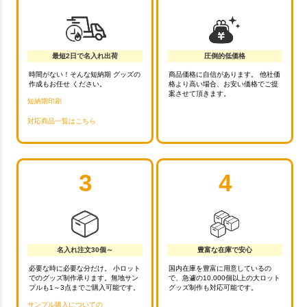
最短2日で名入れ出荷
圧倒的低価格
時間がない！そんな短納期 グッズの
商品価格に自信があります。 他社価
作成もお任せ ください。
格より高い場合、お安い価格でご提
案させて頂きます。
短納期印刷
対応商品一覧はこちら
3
4
名入れ注文30個～
豊富な在庫で安心
必要な時に必要な分だけ。 小ロット
国内在庫を豊富に用意しているの
でのグッズ制作承ります。無地サン
で、急遽の10,000個以上の大ロット
プルも1～3点までご購入可能です。
グッズ制作も対応可能です。
サンプル購入についての