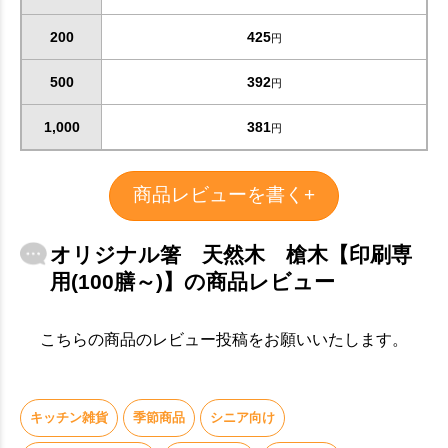
200
425
円
500
392
円
1,000
381
円
商品レビューを書く+
オリジナル箸 天然木 槍木【印刷専
用(100膳～)】の商品レビュー
こちらの商品のレビュー投稿をお願いいたします。
お買い物を続ける
カートへ進む
キッチン雑貨
季節商品
シニア向け