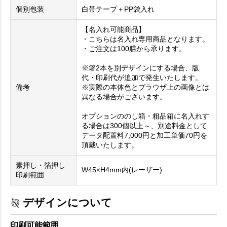
個別包装
白帯テープ＋PP袋入れ
【名入れ可能商品】
・こちらは名入れ専用商品となります。
・ご注文は100膳から承ります。
※箸2本を別デザインにする場合、版
代・印刷代が追加で発生いたします。
備考
※実際の本体色とブラウザ上の画像とは
異なる場合がございます。
オプションののし箱・粗品箱に名入れす
る場合は300個以上～、別途料金として
データ配置料7,000円と加工単価70円を
頂戴いたします。
素押し・箔押し
W45×H4mm内(レーザー)
印刷範囲
デザインについて
印刷可能範囲