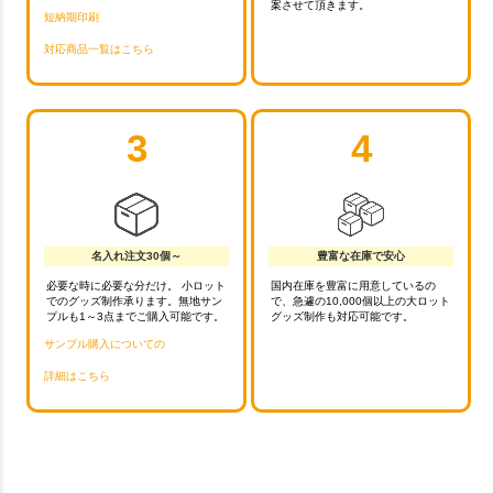
案させて頂きます。
短納期印刷
対応商品一覧はこちら
3
4
名入れ注文30個～
豊富な在庫で安心
必要な時に必要な分だけ。 小ロット
国内在庫を豊富に用意しているの
でのグッズ制作承ります。無地サン
で、急遽の10,000個以上の大ロット
プルも1～3点までご購入可能です。
グッズ制作も対応可能です。
サンプル購入についての
詳細はこちら