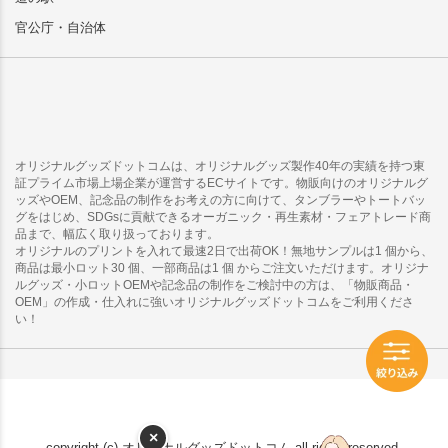
官公庁・自治体
オリジナルグッズドットコムは、オリジナルグッズ製作40年の実績を持つ東
証プライム市場上場企業が運営するECサイトです。物販向けのオリジナルグ
ッズやOEM、記念品の制作をお考えの方に向けて、タンブラーやトートバッ
グをはじめ、SDGsに貢献できるオーガニック・再生素材・フェアトレード商
品まで、幅広く取り扱っております。
オリジナルのプリントを入れて最速2日で出荷OK！無地サンプルは1 個から、
商品は最小ロット30 個、一部商品は1 個 からご注文いただけます。オリジナ
ルグッズ・小ロットOEMや記念品の制作をご検討中の方は、「物販商品・
OEM」の作成・仕入れに強いオリジナルグッズドットコムをご利用くださ
い！
×
copyright (c) オリジナルグッズドットコム all rights reserved.