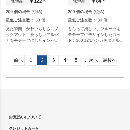
￥122 ~
￥84 ~
無地品
無地品
200 個の場合 (税込)
200 個の場合 (税込)
最低ご注文数： 30 個
最低ご注文数： 30 個
見た瞬間、かわいらしさにノ
もらって嬉しい、フルーツを
ックアウト。愛らしいアルパ
モチーフにデザインしたコッ
カをモチーフにしたインパク
トン100％のハンカチタオルで
ト大のパッケージ入りマルチ
す。
クロスです。
前へ
1
2
3
4
5
...
次へ
最後へ
お支払いについて
クレジットカード