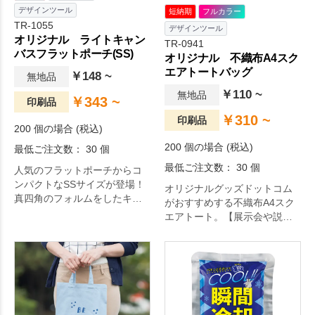
デザインツール
短納期
フルカラー
TR-1055
デザインツール
オリジナル ライトキャン
TR-0941
バスフラットポーチ(SS)
オリジナル 不織布A4スク
エアトートバッグ
￥148 ~
無地品
￥110 ~
無地品
￥343 ~
印刷品
￥310 ~
印刷品
200 個の場合 (税込)
200 個の場合 (税込)
最低ご注文数： 30 個
最低ご注文数： 30 個
人気のフラットポーチからコ
ンパクトなSSサイズが登場！
オリジナルグッズドットコム
真四角のフォルムをしたキャ
がおすすめする不織布A4スク
ンバス生地のポーチです。コ
エアトート。【展示会や説明
スメや鍵などの小物入れとし
会で大人気！】カタログや書
て活躍するコンパクトサイズ
類を入れるのに最適な、マチ
のポーチは、バッグやお菓子
薄の縦型不織布A4スクエアト
とのセット販売もおすすめで
ートバッグです。カタログを
す。日用雑貨やコスメブラン
入れて配布したい展示会のノ
ドのノベルティとしても。
ベルティには最適です。持ち