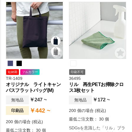
短納期
フルカラー
印刷不可
TR-1409
36495
オリジナル ライトキャン
リル 再生PETお掃除クロ
バスフラットバッグ(M)
ス3枚セット
￥247 ~
￥172 ~
無地品
無地品
￥442 ~
印刷品
200 個の場合 (税込)
最低ご注文数： 30 個
200 個の場合 (税込)
SDGsを意識した「リル」ブラ
最低ご注文数： 30 個