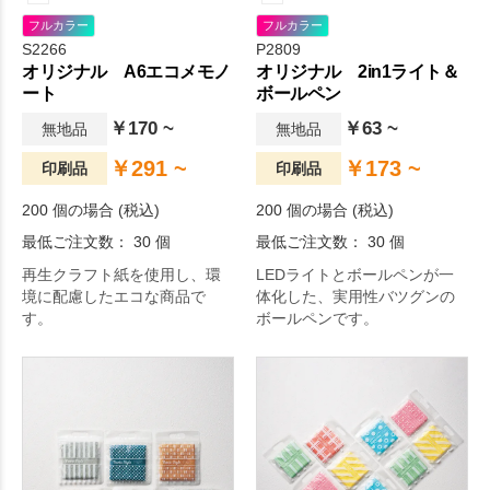
フルカラー
フルカラー
S2266
P2809
オリジナル A6エコメモノ
オリジナル 2in1ライト＆
ート
ボールペン
￥170 ~
￥63 ~
無地品
無地品
￥291 ~
￥173 ~
印刷品
印刷品
200 個の場合 (税込)
200 個の場合 (税込)
最低ご注文数： 30 個
最低ご注文数： 30 個
再生クラフト紙を使用し、環
LEDライトとボールペンが一
境に配慮したエコな商品で
体化した、実用性バツグンの
す。
ボールペンです。