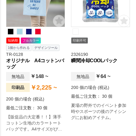
手は通常よりも少し長めにし
てありますので、重いカタロ
グでも肩にかけて持ち運びい
ただけます。
短納期
フルカラー
印刷不可
1個から作れる
デザインツール
TR-0128
2326190
オリジナル A4コットンバ
瞬間冷却COOLパック
ッグ
￥148 ~
￥64 ~
無地品
無地品
￥2,225 ~
印刷品
200 個の場合 (税込)
最低ご注文数： 30 個
200 個の場合 (税込)
夏場の野外でのイベント参加
最低ご注文数： 30 個
時やスポーツの後のアイシン
【販促品の大定番！！】薄手
グにお勧めアイテム。
コットン生地のカラートート
バッグです。A4サイズがぴっ
たり入るマチなしタイプで、