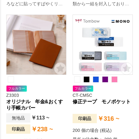
ろなどに貼ってすばやくリフ
類から一組を封入しており、
レッシュ。
封を開く楽しみがあります。
フルカラー
フルカラー
Z3303
CT-CM5C
オリジナル 年金&おくす
修正テープ モノポケット
り手帳カバー
￥113 ~
￥316 ~
無地品
印刷品
￥238 ~
印刷品
200 個の場合 (税込)