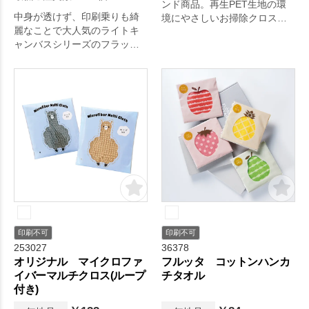
ンド商品。再生PET生地の環
中身が透けず、印刷乗りも綺
境にやさしいお掃除クロス。3
麗なことで大人気のライトキ
枚セットでお得なボリューム
ャンバスシリーズのフラット
です。
バッグです。
印刷不可
印刷不可
253027
36378
オリジナル マイクロファ
フルッタ コットンハンカ
イバーマルチクロス(ループ
チタオル
付き)