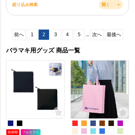
絞り込み検索
開く
＋
前へ
1
2
3
4
5
...
次へ
最後へ
バラマキ用グッズ 商品一覧
短納期
フルカラー