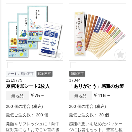
ノベルティの定番商品として
愛されています。ちょっとし
た冊子や書類の持ち運びに便
利です。エコバッグとしても
おすすめです。印刷面が広い
のでオリジナルグッズとして
しっかり主張できるのもポイ
ントです。
カートン割れ不可
印刷不可
印刷不可
2219779
37044
夏柄冷却シート2枚入
「ありがとう」感謝のお箸
￥75 ~
￥116 ~
無地品
無地品
200 個の場合 (税込)
200 個の場合 (税込)
最低ご注文数： 200 個
最低ご注文数： 30 個
発熱やリフレッシュに！熱中
感謝の想いを込めたパッケー
症対策にも！おでこや首の後
ジにお箸をセット。豊富な種