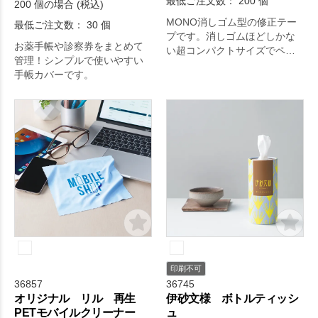
最低ご注文数： 200 個
200 個の場合 (税込)
MONO消しゴム型の修正テー
最低ご注文数： 30 個
プです。消しゴムほどしかな
お薬手帳や診察券をまとめて
い超コンパクトサイズでペン
管理！シンプルで使いやすい
ケースに入れてもかさばりま
手帳カバーです。
せん。
印刷不可
36857
36745
オリジナル リル 再生
伊砂文様 ボトルティッシ
PETモバイルクリーナー
ュ