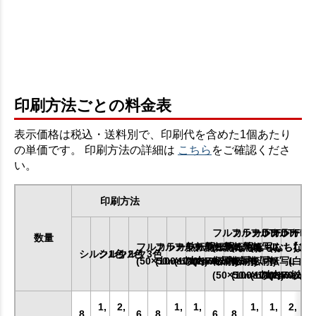
印刷方法ごとの料金表
表示価格は税込・送料別で、印刷代を含めた1個あたり
の単価です。 印刷方法の詳細は
こちら
をご確認くださ
い。
印刷方法
フルカラーDTF
フルカラーDTF
フルカラーDT
フルカラー
数量
フルカラー熱転写SS
フルカラー熱転写S
フルカラー熱転写M
フルカラー熱転写L
(ふちなし)
(ふちなし)
(ふちなし)
(ふちなし)
【1
シルク1色
シルク2色
シルク3色
(50×50mm以内)
(100×100mm以内)
(170×170mm以内)
(240×200mm以内)
転写SS
転写S
転写M
転写L
(白印
(50×50mm以内)
(100×100mm以内)
(170×170mm
(240×20
1,
2,
1,
1,
1,
1,
2,
8
6
8
6
8