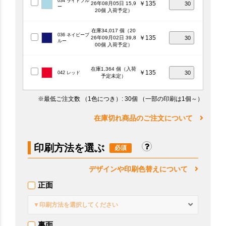
034 ライトブル
￥135
26年08月05日 15,9
ー
20個 入荷予定）
在庫34,017 個（20
036 ネイビーブ
￥135
26年09月02日 39,8
ルー
00個 入荷予定）
在庫1,364 個（入荷
￥135
042 レッド
予定未定）
※最低ご注文数
（1色につき）
: 30個
（一部の印刷は1個～）
在庫切れ商品のご注文について
印刷方法を選ぶ
デザインや印刷色替えについて
正面
▼印刷方法を選択してください
裏面