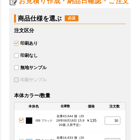
お見積り作成・納品日確認・ご注文
商品仕様を選ぶ
注文区分
印刷あり
印刷なし
無地サンプル
印刷サンプル
本体カラー/数量
本体色
価格
注文数
在庫数
在庫43,644 個（20
￥135
26年08月18日 15,9
009 ブラック
20個 入荷予定）
在庫16,833 個（20