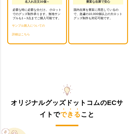
名入れ注文30個～
豊富な在庫で安心
必要な時に必要な分だけ。 小ロット
国内在庫を豊富に用意しているの
でのグッズ制作承ります。無地サン
で、急遽の10,000個以上の大ロット
プルも1～3点までご購入可能です。
グッズ制作も対応可能です。
サンプル購入についての
詳細はこちら
オリジナルグッズドットコムのECサ
イトで
できる
こと