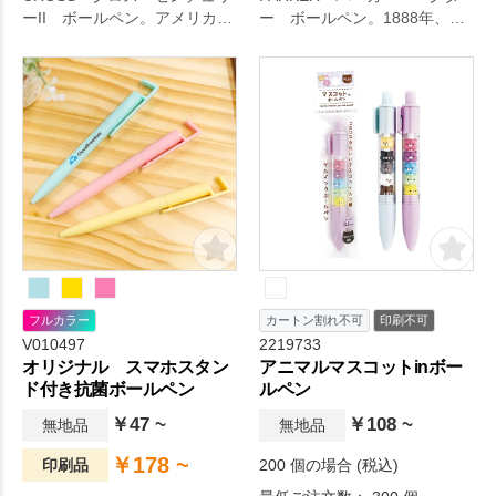
ーII ボールペン。アメリカで
ー ボールペン。1888年、
発祥し、グローバルに展開し
「優れたペンを作り上げるこ
ている高級筆記具ブランドの
と」を唯一の望みとしてスタ
代表であるクロス。 「クラシ
ートした「パーカー」。常に
ックセンチュリー」のデザイ
時代をリードし、歴史に残る
ンを受け継ぎながらも、ひと
センセーショナルな筆記具を
回り太いボディとなってお
生みだしてきた実績から「世
り、よりラグジュアリーな仕
界で最も愛されるペン」と称
様。オリジナルグッズドット
されています。こちらのベク
コムの選りすぐり。
ターはシンプルでスタイリッ
シュなデザインで記念品やお
祝いのビジネスギフトとして
人気のシリーズです。
フルカラー
カートン割れ不可
印刷不可
V010497
2219733
オリジナル スマホスタン
アニマルマスコットinボー
ド付き抗菌ボールペン
ルペン
￥47 ~
￥108 ~
無地品
無地品
￥178 ~
印刷品
200 個の場合 (税込)