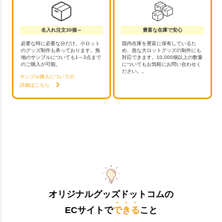
名入れ注文30個～
豊富な在庫で安心
必要な時に必要な分だけ。小ロット
国内在庫を豊富に保有しているた
のグッズ制作も承っております。無
め、急な大ロットグッズの制作にも
地のサンプルについても1～3点まで
対応できます。10,000個以上の数量
のご購入が可能。
についてもお気軽にお問い合わせく
ださい。。
サンプル購入についての
詳細はこちら
オリジナルグッズドットコムの
ECサイトで
できる
こと