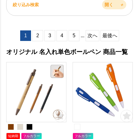
絞り込み検索
開く
＋
1
2
3
4
5
...
次へ
最後へ
オリジナル 名入れ単色ボールペン 商品一覧
短納期
フルカラー
フルカラー