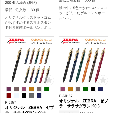
最低ご注文数： 300 個
200 個の場合 (税込)
軸の中に5色のかわいいマスコ
最低ご注文数： 30 個
ットが入ったゲルインクボー
オリジナルグッズドットコム
ルペン。
がおすすめするスマホスタン
ド付き抗菌ボールペン。ボデ
ィに抗菌剤を配合したボール
ペン。直接手に触れるペンを
常に清潔に保つことができま
す。クリップ上部はスマホス
タンドとして使用できます。■
ドイツ製インク使用/0.7mm
黒。オリジナルグッズドット
コムの選りすぐり。
P-JJH57
オリジナル ZEBRA ゼブ
P-JJ57
ラ サラサグランド0.3
オリジナル ZEBRA ゼブ
ラ サラサグランド0.5