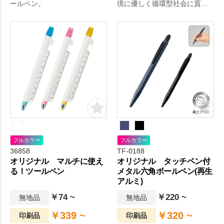
ールペン。
境に優しく循環型社会に貢献
します。
フルカラー
フルカラー
36858
TF-0188
オリジナル マルチに使え
オリジナル タッチペン付
る！ツールペン
メタル六角ボールペン(再生
アルミ)
￥74 ~
￥220 ~
無地品
無地品
￥339 ~
￥320 ~
印刷品
印刷品