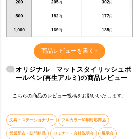
200
205
302
円
円
500
182
177
円
円
1,000
169
135
円
円
商品レビューを書く+
オリジナル マットスタイリッシュボ
ールペン(再生アルミ)の商品レビュー
お買い物を続ける
カートへ進む
こちらの商品のレビュー投稿をお願いいたします。
文具・ステーショナリー
フルカラー印刷対応商品
営業配布・訪問粗品
セミナー・会社説明会
展示会