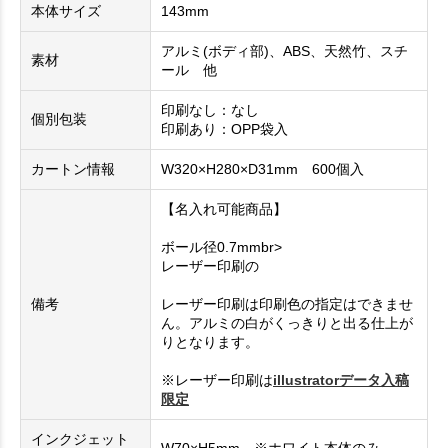
本体サイズ
143mm
アルミ(ボディ部)、ABS、天然竹、スチ
素材
ール 他
印刷なし：なし
個別包装
印刷あり：OPP袋入
カートン情報
W320×H280×D31mm 600個入
【名入れ可能商品】
ボール径0.7mmbr>
レーザー印刷の
備考
レーザー印刷は印刷色の指定はできませ
ん。アルミの白がくっきりと出る仕上が
りとなります。
※レーザー印刷は
illustratorデータ入稿
限定
インクジェット