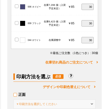
在庫7,296 個（入荷
￥85
006 ネイビー
予定未定）
在庫6,423 個（入荷
￥85
009 ブラック
予定未定）
￥85
在庫調整中
044 ホワイト
※最低ご注文数
（1色につき）
: 30個
在庫切れ商品のご注文について
印刷方法を選ぶ
デザインや印刷色替えについて
正面
▼印刷方法を選択してください