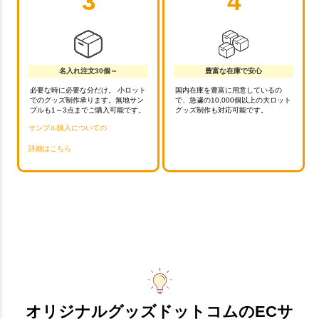
3
4
名入れ注文30個～
豊富な在庫で安心
必要な時に必要な分だけ。 小ロット
国内在庫を豊富に用意しているの
でのグッズ制作承ります。無地サン
で、急遽の10,000個以上の大ロット
プルも1～3点までご購入可能です。
グッズ制作も対応可能です。
サンプル購入についての
詳細はこちら
オリジナルグッズドットコムのECサ