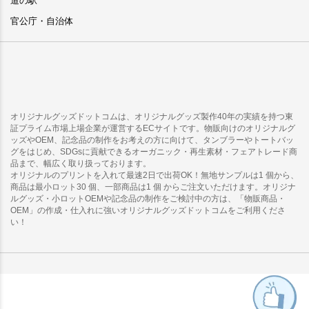
道の駅
官公庁・自治体
オリジナルグッズドットコムは、オリジナルグッズ製作40年の実績を持つ東
証プライム市場上場企業が運営するECサイトです。物販向けのオリジナルグ
ッズやOEM、記念品の制作をお考えの方に向けて、タンブラーやトートバッ
グをはじめ、SDGsに貢献できるオーガニック・再生素材・フェアトレード商
品まで、幅広く取り扱っております。
オリジナルのプリントを入れて最速2日で出荷OK！無地サンプルは1 個から、
商品は最小ロット30 個、一部商品は1 個 からご注文いただけます。オリジナ
ルグッズ・小ロットOEMや記念品の制作をご検討中の方は、「物販商品・
OEM」の作成・仕入れに強いオリジナルグッズドットコムをご利用くださ
い！