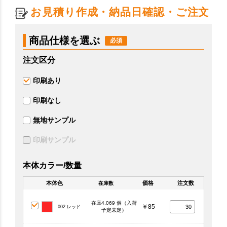
お見積り作成・納品日確認・ご注文
商品仕様を選ぶ
注文区分
印刷あり
印刷なし
無地サンプル
印刷サンプル
本体カラー/数量
本体色
価格
注文数
在庫数
在庫4,069 個（入荷
￥85
002 レッド
予定未定）