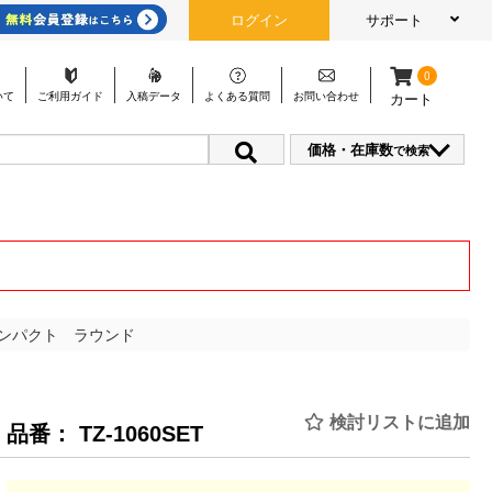
ログイン
サポート
0
いて
ご利用
ガイド
入稿
データ
よくある
質問
お問い
合わせ
カート
価格・在庫数
で検索
ンパクト ラウンド
検討リストに追加
品番： TZ-1060SET