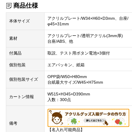
商品仕様
アクリルプレート/W34×H60×D3mm、台座/
本体サイズ
φ45×31mm
アクリルプレート/透明アクリル(3mm厚)
素材
台座/ABS、他
付属品
取説、テスト用ボタン電池×3個付
個別包装
エアパッキン、紙箱
OPP袋/W50×H80mm
個別包装サイズ
台紙最大サイズ/W45×H75mm
W515×H345×D390mm
カートン情報
入数：300点
備考
【名入れ可能商品】