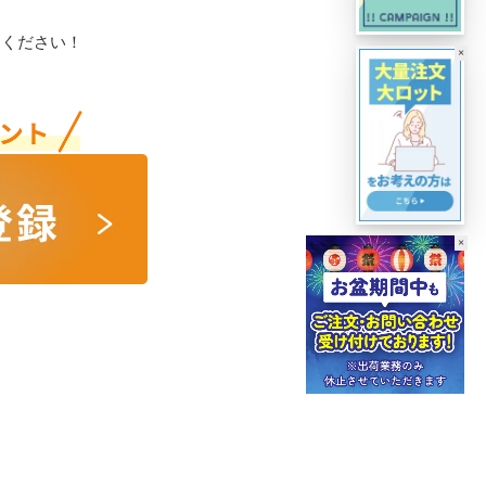
用ください！
×
×