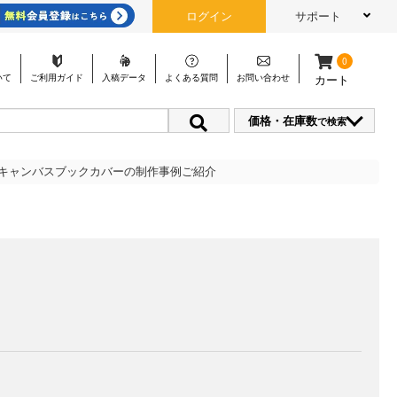
ログイン
サポート
0
いて
ご利用
ガイド
入稿
データ
よくある
質問
お問い
合わせ
カート
価格・在庫数
で検索
 キャンバスブックカバーの制作事例ご紹介