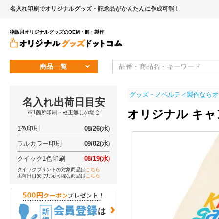
名入れ印刷でオリジナルグッズ・記念品がかんたんに作成可能！
物販用オリジナルグッズのOEM・卸・製作
商品一覧
グッズ・ノベルティ製作ならオ
名入れ出荷日目安
オリジナル キ
※1箇所印刷・校正無しの場合
1色印刷
08/26(水)
フルカラー印刷
09/02(水)
クイック1色印刷
08/19(水)
クイックプリントの対象商品は
こちら
出荷日目安で対応可能な商品は
こちら