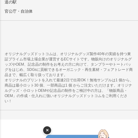
道の駅
官公庁・自治体
オリジナルグッズドットコムは、オリジナルグッズ製作40年の実績を持つ東
証プライム市場上場企業が運営するECサイトです。物販向けのオリジナルグ
ッズやOEM、記念品の制作をお考えの方に向けて、タンブラーやトートバッ
グをはじめ、SDGsに貢献できるオーガニック・再生素材・フェアトレード商
品まで、幅広く取り扱っております。
オリジナルのプリントを入れて最速2日で出荷OK！無地サンプルは1 個から、
商品は最小ロット30 個、一部商品は1 個 からご注文いただけます。オリジナ
ルグッズ・小ロットOEMや記念品の制作をご検討中の方は、「物販商品・
OEM」の作成・仕入れに強いオリジナルグッズドットコムをご利用くださ
い！
×