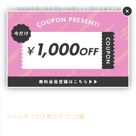
・知的財産権の基本理念や保護などに関する基本方針
×
などを定めた法律
・著作権や商標権など個別の知的財産権に関する法律
は、また別にある
・第16条では、知的財産権侵害があった場合、没収や
必要な措置を講じる旨が書かれており、詳しい罰則な
どは各権利の法律で定められている
参考：知的財産権基本法とは？特許庁「
知的財産権につい
て
」
ノベルティの人気カテゴリ3選