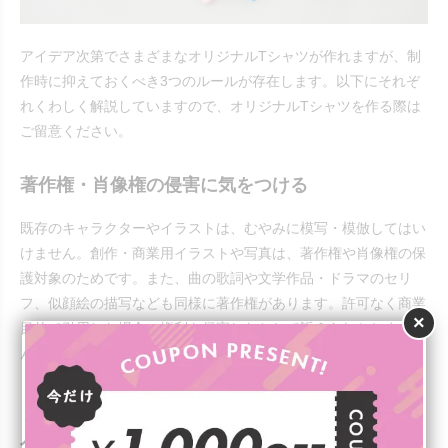
アイデア次第でさまざまなオリジナルTシャツが作れますが、制
作時に抑えておくべき3つのルールが存在します。以下にそれぞ
れくわしく解説していますので、オリジナルTシャツを作る際は
ご留意ください。
著作権・肖像権の侵害に気をつける
既存のキャラクターやイラストは、むやみに模写・模倣してはい
けません。創作・商業用イラストや写真は、著作権や肖像権の保
護対象のためです。また、曲の歌詞や文学作品・ドラマのセリ
フ、似顔絵の描写なども同様に著作権があります。許可なく商業
×
目的で引用した場合、権利を侵害したとして訴えられかねませ
ん。
入稿データの形式や色に注意する