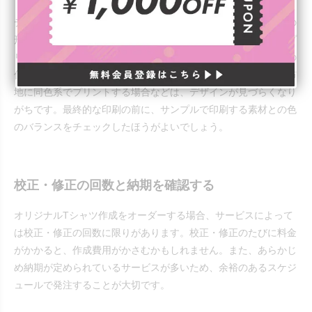
デザインソフトを使って入稿データを作成する際は、ファイルの
形式や色の指定を必ず確認してください。印刷手法によってはプ
リントできないカラーがあるほか、モニターなどで確認した色の
仕上がりがイメージとは異なる可能性があります。また、白い布
地に同色系でプリントする場合などは、デザインが見づらくなり
がちです。最終的な印刷の前に、サンプルで印刷する素材との色
のバランスをチェックしたほうがよいでしょう。
校正・修正の回数と納期を確認する
オリジナルTシャツ作成をオーダーする場合、サービスによって
は校正・修正の回数に限りがあります。校正・修正のたびに料金
がかかると、作成費用がかさむかもしれません。また、あらかじ
め納期が定められているサービスが多いため、余裕のあるスケジ
ュールで発注することが大切です。