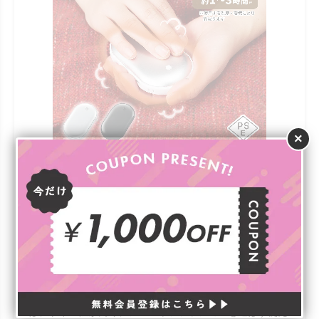
×
オリジナル USBエコカイロ
￥1,292（税込）
充電しておけば、どこでも適温を楽しめる充電式カイロ。
W59mm×H103mmの手のひらサイズで、ポケットやバッ
グにいつでも入れておける携帯性の高さが魅力です。充電
はUSBケーブルに対応しており、3段階の温度調節機能も
付いているので便利です。丸みを帯びた楕円形のフォルム
はデザイン性が高く、シーンやファッションを選ばず使え