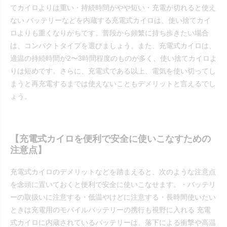
てカイロよりは重い・持続時間がやや短い・充電が切れると使え
ない バッテリーなどを内蔵する充電式カイロは、使い捨てカイ
ロよりも重くなりがちです。普段から頻繁に持ち歩きたい場合
は、コンパクトタイプを選びましょう。また、充電式カイロは、
適温の持続時間が2〜3時間程度のものが多く、使い捨てカイロよ
りは短めです。さらに、充電式である以上、電気を使い切ってし
まうと再充電するまでは使えないこともデメリットと言えるでし
ょう。
【充電式カイロを便利で安全に使いこなすための
注意点】
充電式カイロのデメリットなどを踏まえると、次のような注意点
を念頭に置いておくと便利で安全に使いこなせます。・バッテリ
ーの取扱いに注意する・低温やけどに注意する・長時間使いたい
ときは充電用のモバイルバッテリーの携行も視野に入れる 充電
式カイロに内蔵されているバッテリーは、落下による衝撃や高温