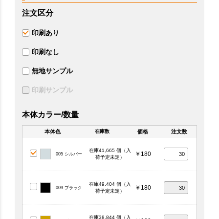
注文区分
印刷あり
印刷なし
無地サンプル
印刷サンプル
本体カラー/数量
本体色
価格
注文数
在庫数
在庫41,665 個（入
￥180
005 シルバー
荷予定未定）
在庫49,404 個（入
￥180
009 ブラック
荷予定未定）
在庫38,844 個（入