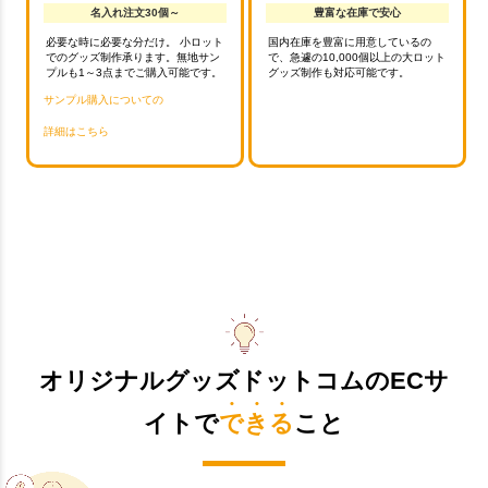
名入れ注文30個～
豊富な在庫で安心
必要な時に必要な分だけ。 小ロット
国内在庫を豊富に用意しているの
でのグッズ制作承ります。無地サン
で、急遽の10,000個以上の大ロット
プルも1～3点までご購入可能です。
グッズ制作も対応可能です。
サンプル購入についての
詳細はこちら
オリジナルグッズドットコムのECサ
イトで
できる
こと