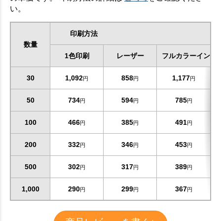
い。
印刷方法
数量
1色印刷
レーザー
フルカラーインク
30
1,092
858
1,177
円
円
円
50
734
594
785
円
円
円
100
466
385
491
円
円
円
200
332
346
453
円
円
円
500
302
317
389
円
円
円
1,000
290
299
367
円
円
円