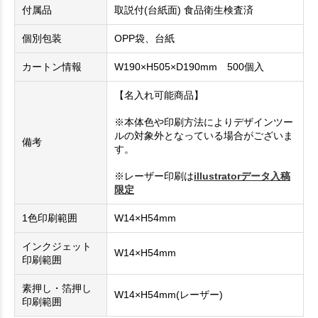
付属品
取説付(台紙面) 食品衛生検査済
個別包装
OPP袋、台紙
カートン情報
W190×H505×D190mm 500個入
【名入れ可能商品】
※本体色や印刷方法によりデザインツー
ルの対象外となっている場合がございま
備考
す。
※レーザー印刷は
illustratorデータ入稿
限定
1色印刷範囲
W14×H54mm
インクジェット
W14×H54mm
印刷範囲
素押し・箔押し
W14×H54mm(レーザー)
印刷範囲