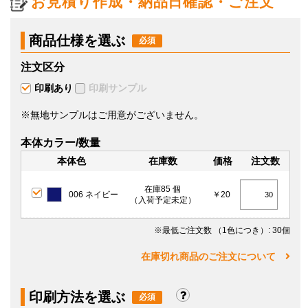
お見積り作成・納品日確認・ご注文
商品仕様を選ぶ
注文区分
印刷あり
印刷サンプル
※無地サンプルはご用意がございません。
本体カラー/数量
本体色
在庫数
価格
注文数
在庫85 個
006 ネイビー
￥20
（入荷予定未定）
※最低ご注文数
（1色につき）
: 30個
在庫切れ商品のご注文について
印刷方法を選ぶ