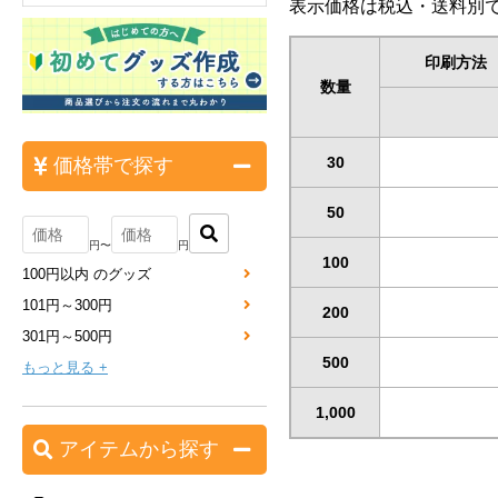
表示価格は税込・送料別で
印刷方法
数量
30
価格帯で探す
50
円〜
円
100
100円以内 のグッズ
101円～300円
200
301円～500円
500
もっと見る +
1,000
アイテムから探す