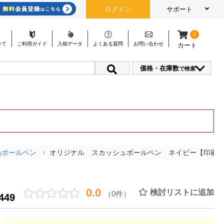
ログイン
サポート
0
いて
ご利用
ガイド
入稿
データ
よくある
質問
お問い
合わせ
カート
価格・在庫数
で検索
色ボールペン
オリジナル スカッシュボールペン ネイビー【印刷
0.0
検討リストに追加
（0件）
449