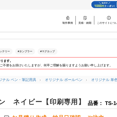
制作事例
見積・納期
このサイトに
つ
ッテリー
#タンブラー
#マグカップ
おります。
ります。ご不便をお掛けいたしますが、何卒ご理解を賜りますようお願い申し上げます。
ジナル ペン・筆記用具
オリジナル ボールペン
オリジナル 単
ン ネイビー【印刷専用】
品番： TS-1