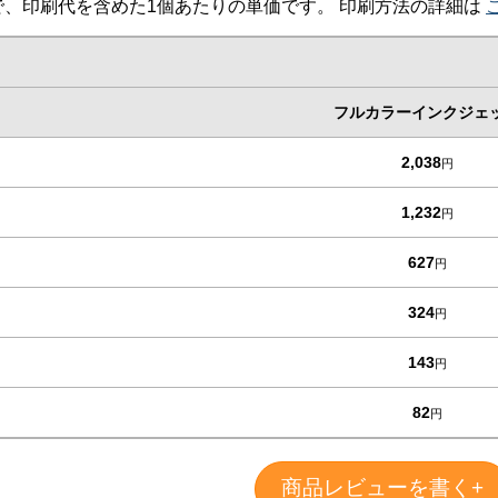
、印刷代を含めた1個あたりの単価です。 印刷方法の詳細は
フルカラーインクジェ
2,038
円
1,232
円
627
円
324
円
143
円
82
円
商品レビューを書く+