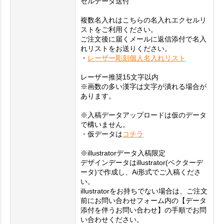
セルデータ送付
複数名入れはこちらの名入れエクセルリ
ストをご利用ください。
ご注文後に届くメールに返信添付で名入
れリストをお送りください。
・
レーザー彫刻個人名入れリスト
レーザー推奨15文字以内
※画数の多い漢字は文字が潰れる場合が
あります。
※入稿データアップロードは仮のデータ
で構いません。
・仮データは
コチラ
※illustratorデータ入稿限定
デザインデータはillustrator(ベクターデ
ータ)で作成し、Ai形式でご入稿くださ
い。
illustratorをお持ちでない場合は、ご注文
前にお問い合わせフォーム内の【データ
添付を伴うお問い合わせ】の手順でお問
い合わせください。