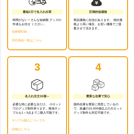
最短2日で名入れ出荷
圧倒的低価格
時間がない！そんな短納期 グッズの
商品価格に自信があります。 他社価
作成もお任せ ください。
格より高い場合、お安い価格でご提
案させて頂きます。
短納期印刷
対応商品一覧はこちら
3
4
名入れ注文30個～
豊富な在庫で安心
必要な時に必要な分だけ。 小ロット
国内在庫を豊富に用意しているの
でのグッズ制作承ります。無地サン
で、急遽の10,000個以上の大ロット
プルも1～3点までご購入可能です。
グッズ制作も対応可能です。
サンプル購入についての
詳細はこちら