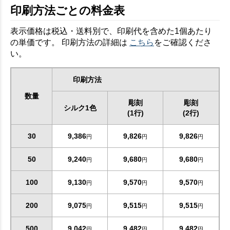
印刷方法ごとの料金表
表示価格は税込・送料別で、印刷代を含めた1個あたり
の単価です。 印刷方法の詳細は
こちら
をご確認くださ
い。
印刷方法
数量
彫刻
彫刻
シルク1色
(1行)
(2行)
30
9,386
9,826
9,826
円
円
円
50
9,240
9,680
9,680
円
円
円
100
9,130
9,570
9,570
円
円
円
200
9,075
9,515
9,515
円
円
円
500
9,042
9,482
9,482
円
円
円