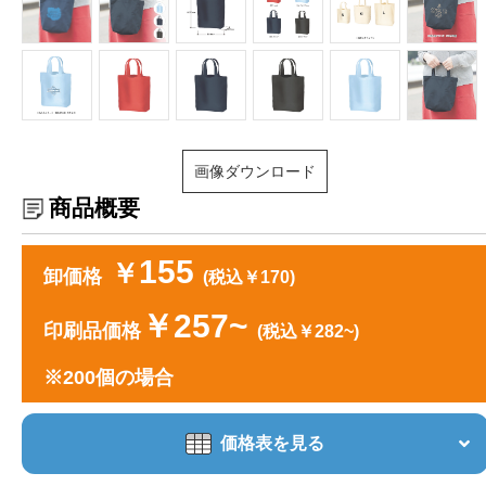
画像ダウンロード
商品概要
155
￥
卸価格
(税込￥170)
￥257~
印刷品価格
(税込￥282~)
※200個の場合
価格表を見る