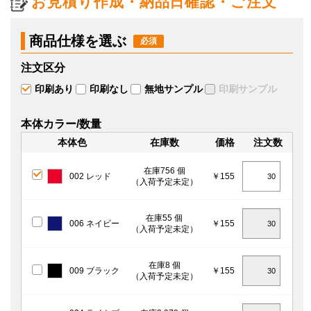
お見積り作成・納品日確認・ご注文
商品仕様を選ぶ
注文区分
印刷あり
印刷なし
無地サンプル
印刷サンプル
本体カラー/数量
本体色
在庫数
価格
注文数
在庫756 個
002 レッド
￥155
（入荷予定未定）
在庫55 個
006 ネイビー
￥155
（入荷予定未定）
在庫8 個
009 ブラック
￥155
（入荷予定未定）