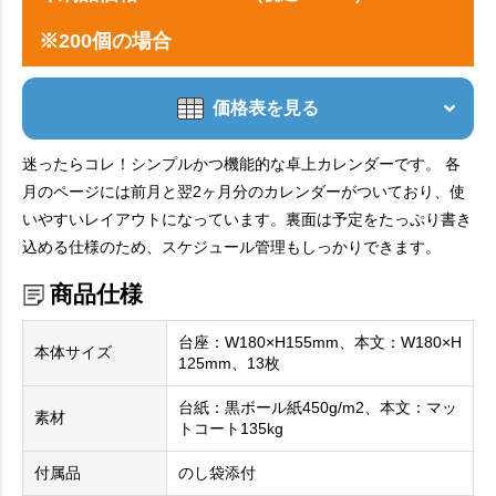
※200個の場合
価格表を見る
迷ったらコレ！シンプルかつ機能的な卓上カレンダーです。 各
月のページには前月と翌2ヶ月分のカレンダーがついており、使
いやすいレイアウトになっています。裏面は予定をたっぷり書き
込める仕様のため、スケジュール管理もしっかりできます。
商品仕様
台座：W180×H155mm、本文：W180×H
本体サイズ
125mm、13枚
台紙：黒ボール紙450g/m2、本文：マッ
素材
トコート135kg
付属品
のし袋添付