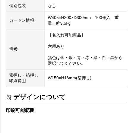
個別包装
なし
W405×H200×D300mm 100冊入 重
カートン情報
量：約9.5kg
【名入れ可能商品】
六曜あり
備考
箔色は金・銀・青・赤・緑・白・黒から
選択してください。
素押し・箔押し
W150×H13mm(箔押し)
印刷範囲
デザインについて
印刷可能範囲