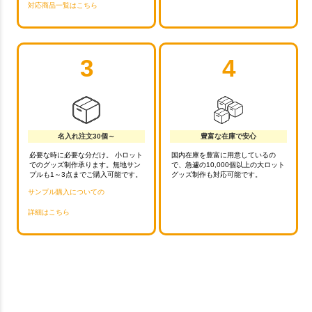
対応商品一覧はこちら
3
4
名入れ注文30個～
豊富な在庫で安心
必要な時に必要な分だけ。 小ロット
国内在庫を豊富に用意しているの
でのグッズ制作承ります。無地サン
で、急遽の10,000個以上の大ロット
プルも1～3点までご購入可能です。
グッズ制作も対応可能です。
サンプル購入についての
詳細はこちら