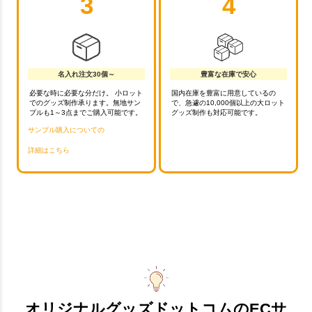
3
4
名入れ注文30個～
豊富な在庫で安心
必要な時に必要な分だけ。 小ロット
国内在庫を豊富に用意しているの
でのグッズ制作承ります。無地サン
で、急遽の10,000個以上の大ロット
プルも1～3点までご購入可能です。
グッズ制作も対応可能です。
サンプル購入についての
詳細はこちら
オリジナルグッズドットコムのECサ