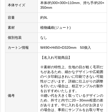
本体/約300×300×110mm、持ち手/約20×
本体サイズ
350mm
容量
約9L
素材
植物繊維(ジュート)
個別包装
なし
カートン情報
W490×H450×D320mm 50個入
【名入れ可能商品】
※素材の特性上、生地の目が粗く毛羽だ
ちがあるため、細かなデザインや広範囲
のベタ印刷はきれいに印刷できない可能
性がございます。詳細に仕上がりの調整
を行いたい場合は、校正サンプルの製作
をおすすめいたします。
備考
※縫い代を大きく取っているデザインの
ため、外寸と内寸に20～30mm程度の差
があります。中に入れるものがお決まり
の場合は、事前にサンプルをお取り寄せ