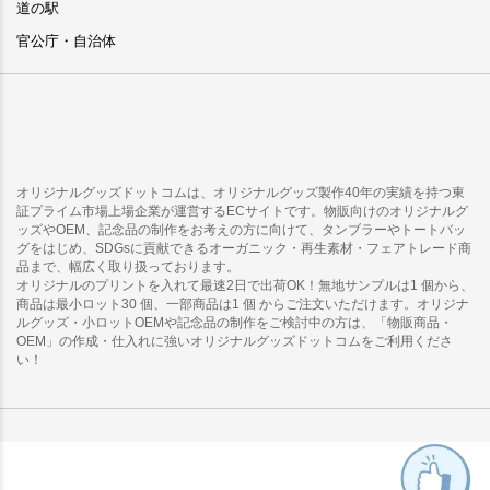
道の駅
官公庁・自治体
オリジナルグッズドットコムは、オリジナルグッズ製作40年の実績を持つ東
証プライム市場上場企業が運営するECサイトです。物販向けのオリジナルグ
ッズやOEM、記念品の制作をお考えの方に向けて、タンブラーやトートバッ
グをはじめ、SDGsに貢献できるオーガニック・再生素材・フェアトレード商
品まで、幅広く取り扱っております。
オリジナルのプリントを入れて最速2日で出荷OK！無地サンプルは1 個から、
商品は最小ロット30 個、一部商品は1 個 からご注文いただけます。オリジナ
ルグッズ・小ロットOEMや記念品の制作をご検討中の方は、「物販商品・
OEM」の作成・仕入れに強いオリジナルグッズドットコムをご利用くださ
い！