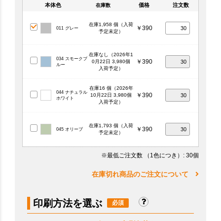
本体色
価格
注文数
在庫数
在庫1,958 個（入荷
￥390
011 グレー
予定未定）
在庫なし（2026年1
034 スモークブ
￥390
0月22日 3,980個
ルー
入荷予定）
在庫16 個（2026年
044 ナチュラル
￥390
10月22日 3,980個
ホワイト
入荷予定）
在庫1,793 個（入荷
￥390
045 オリーブ
予定未定）
※最低ご注文数
（1色につき）
: 30個
在庫切れ商品のご注文について
印刷方法を選ぶ