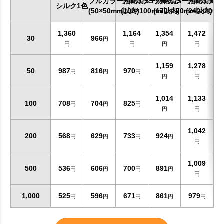
フルカラー熱転写SS
フルカラー熱転写S
フルカラー熱転写M
フルカラー
シルク1色
(50×50mm以内)
(100×100mm以内)
(170×170mm以内)
(240×200
1,360
1,164
1,354
1,472
30
966
円
円
円
円
円
1,159
1,278
50
987
816
970
円
円
円
円
円
1,014
1,133
100
708
704
825
円
円
円
円
円
1,042
200
568
629
733
924
円
円
円
円
円
1,009
500
536
606
700
891
円
円
円
円
円
1,000
525
596
671
861
979
円
円
円
円
円