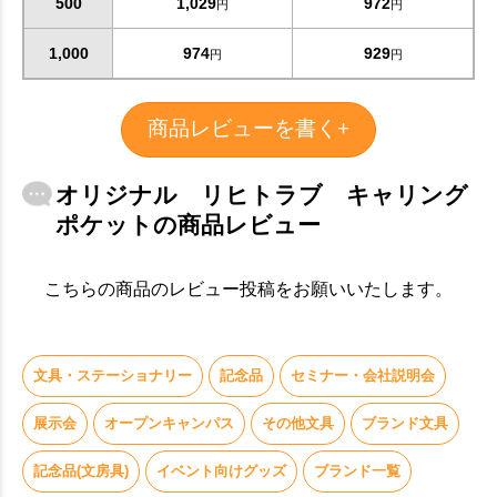
500
1,029
972
円
円
お買い物を続ける
カートへ進む
1,000
974
929
円
円
商品レビューを書く+
オリジナル リヒトラブ キャリング
ポケットの商品レビュー
こちらの商品のレビュー投稿をお願いいたします。
文具・ステーショナリー
記念品
セミナー・会社説明会
展示会
オープンキャンパス
その他文具
ブランド文具
記念品(文房具)
イベント向けグッズ
ブランド一覧