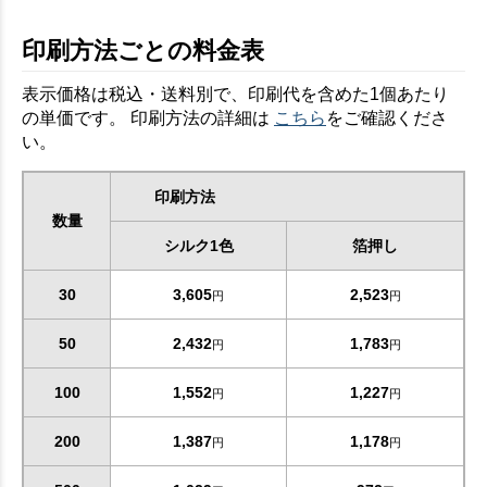
印刷方法ごとの料金表
表示価格は税込・送料別で、印刷代を含めた1個あたり
の単価です。 印刷方法の詳細は
こちら
をご確認くださ
い。
印刷方法
数量
シルク1色
箔押し
30
3,605
2,523
円
円
50
2,432
1,783
円
円
100
1,552
1,227
円
円
200
1,387
1,178
円
円