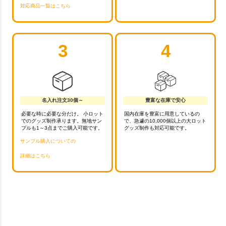
対応商品一覧はこちら
3
4
名入れ注文30個～
豊富な在庫で安心
必要な時に必要な分だけ。 小ロット
国内在庫を豊富に用意しているの
でのグッズ制作承ります。無地サン
で、急遽の10,000個以上の大ロット
プルも1～3点までご購入可能です。
グッズ制作も対応可能です。
サンプル購入についての
詳細はこちら