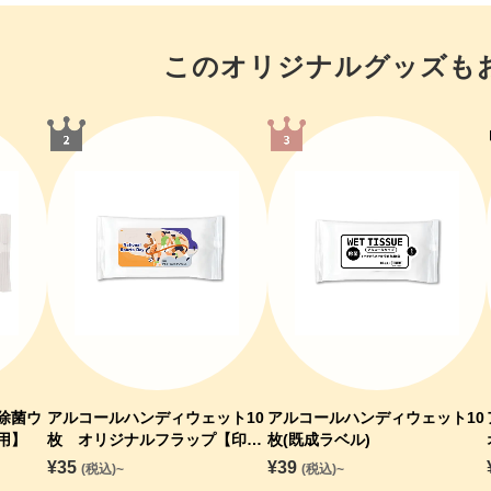
お買い物を続ける
カートへ進む
このオリジナルグッズも
除菌ウ
アルコールハンディウェット10
アルコールハンディウェット10
用】
枚 オリジナルフラップ【印刷
枚(既成ラベル)
専用】
¥
35
¥
39
(税込)~
(税込)~