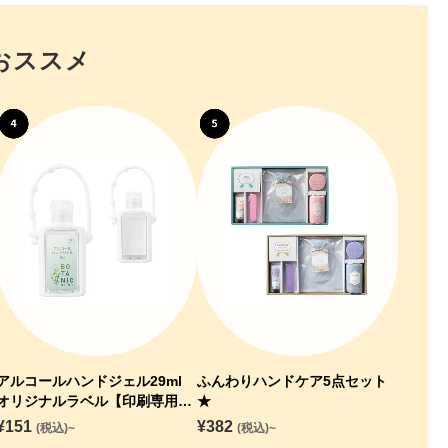
おススメ
アルコールハンドジェル29ml
ふんわりハンドケア5点セット
オリジナルラベル【印刷専用】
★
★
¥
151
¥
382
(税込)~
(税込)~