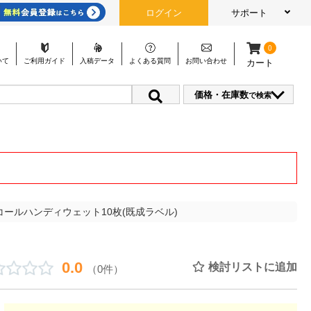
ログイン
サポート
0
いて
ご利用
ガイド
入稿
データ
よくある
質問
お問い
合わせ
カート
価格・在庫数
で検索
コールハンディウェット10枚(既成ラベル)
0.0
検討リストに追加
（0件）