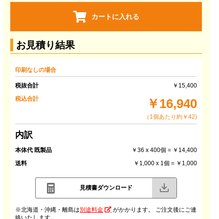
カートに入れる
お見積り結果
印刷なしの場合
税抜合計
￥15,400
税込合計
￥16,940
（1個あたり約￥42)
内訳
本体代 既製品
￥36 x 400個 = ￥14,400
送料
￥1,000 x 1個 = ￥1,000
見積書ダウンロード
※北海道・沖縄・離島は
別途料金
がかかります。 ご注文後にご連
絡いたします。