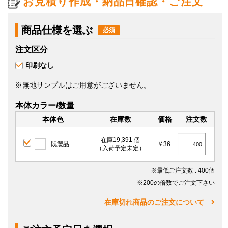
お見積り作成・納品日確認・ご注文
商品仕様を選ぶ
注文区分
印刷なし
※無地サンプルはご用意がございません。
本体カラー/数量
本体色
在庫数
価格
注文数
在庫19,391 個
既製品
￥36
（入荷予定未定）
※最低ご注文数
: 400個
※200の倍数でご注文下さい
在庫切れ商品のご注文について