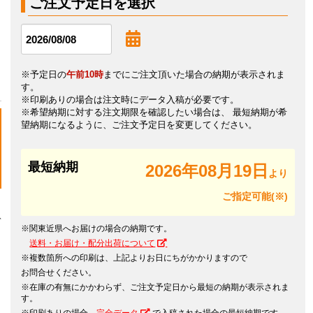
ご注文予定日を選択
※予定日の
午前10時
までにご注文頂いた場合の納期が表示されま
す。
※印刷ありの場合は注文時にデータ入稿が必要です。
※希望納期に対する注文期限を確認したい場合は、 最短納期が希
望納期になるように、ご注文予定日を変更してください。
最短納期
2026年08月19日
より
ご指定可能(※)
デ
※関東近県へお届けの場合の納期です。
送料・お届け・配分出荷について
※複数箇所への印刷は、上記よりお日にちがかかりますので
お問合せください。
※在庫の有無にかかわらず、ご注文予定日から最短の納期が表示されま
す。