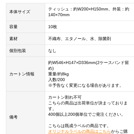
ティッシュ：約W200×H150mm、外装：約
本体サイズ
140×70mm
容量
10枚
素材
不織布、エタノール、水、除菌剤
個別包装
なし
約W546×H147×D336mm(2ケースバンド留
め)
カートン情報
重量/約8kg
入数/200
※予告なく変更になる場合があります。
カートン割れ不可
こちらの商品は出荷単位が決まっておりま
す。
400個以上200個単位でご発注ください。
備考
こちらは既成ラベルの商品です。
オリジナルラベルの商品はこちら
からご購