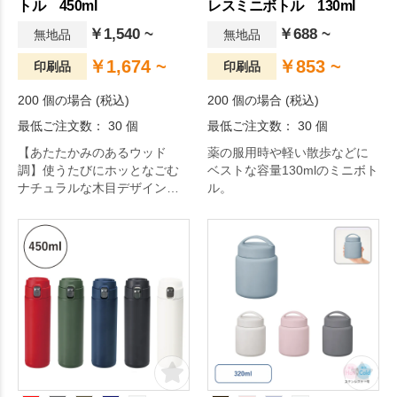
トル 450ml
レスミニボトル 130ml
￥1,540 ~
￥688 ~
無地品
無地品
￥1,674 ~
￥853 ~
印刷品
印刷品
200 個の場合 (税込)
200 個の場合 (税込)
最低ご注文数： 30 個
最低ご注文数： 30 個
【あたたかみのあるウッド
薬の服用時や軽い散歩などに
調】使うたびにホッとなごむ
ベストな容量130mlのミニボト
ナチュラルな木目デザインの
ル。
ステンレスボトルです。もち
ろん真空2重構造なので、飲み
頃温度も長時間キープしてく
れる、機能面でもしっかりと
した商品となっております。
おしゃれなデザインのボトル
なので販促用ノベルティとし
てはもちろん、記念品や贈り
物としても人気の高いアイテ
ムです。