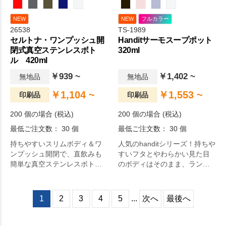
NEW
NEW
フルカラー
26538
TS-1989
セルトナ・ワンプッシュ開
Handitサーモスープポット
閉式真空ステンレスボト
320ml
ル 420ml
￥939 ~
￥1,402 ~
無地品
無地品
￥1,104 ~
￥1,553 ~
印刷品
印刷品
200 個の場合 (税込)
200 個の場合 (税込)
最低ご注文数： 30 個
最低ご注文数： 30 個
持ちやすいスリムボディ＆ワ
人気のhanditシリーズ！持ちや
ンプッシュ開閉で、直飲みも
すいフタとやわらかい見た目
簡単な真空ステンレスボトル
のボディはそのまま、ランチ
は、水分補給の持ち歩きにぴ
にぴったりなフードポットで
ったりのアイテム。
す。
1
2
3
4
5
...
次へ
最後へ