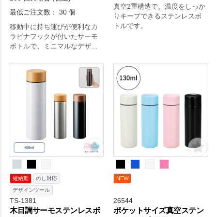
真空2重構造で、温度をしっか
最低ご注文数： 30 個
りキープできるステンレスボ
トルです。
移動中に持ち運びが便利なカ
ラビナフックが付いたサーモ
ボトルで、ミニマルなデザイ
ンが魅力。
短納期
のし対応
NEW
デザインツール
TS-1381
26544
木目調サーモステンレスボ
ポケットサイズ真空ステン