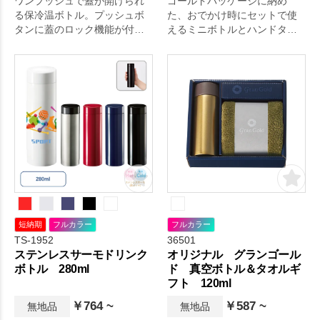
ワンプッシュで蓋が開けられ
ゴールドパッケージに納め
る保冷温ボトル。プッシュボ
た、おでかけ時にセットで使
タンに蓋のロック機能が付い
えるミニボトルとハンドタオ
ています。
ルのギフトセット。
短納期
フルカラー
フルカラー
TS-1952
36501
ステンレスサーモドリンク
オリジナル グランゴール
ボトル 280ml
ド 真空ボトル＆タオルギ
フト 120ml
￥764 ~
￥587 ~
無地品
無地品