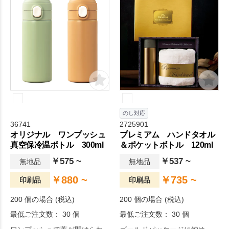
通勤時など、少しだけ水分補
給をしたい時にぴったりの大
きさで、使い勝手抜群です。
お客様のご要望やニーズにお
応えし、カラフルにご用意い
たしましたので、ターゲット
の年齢や性別に合わせたり、
推し色で作成することも可能
です。
のし対応
36741
2725901
オリジナル ワンプッシュ
プレミアム ハンドタオル
真空保冷温ボトル 300ml
＆ポケットボトル 120ml
￥575 ~
￥537 ~
無地品
無地品
￥880 ~
￥735 ~
印刷品
印刷品
200 個の場合 (税込)
200 個の場合 (税込)
最低ご注文数： 30 個
最低ご注文数： 30 個