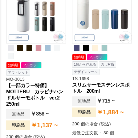
短納期
フルカラー
1個から作れる
のし対応
短納期
フルカラー
デザインツール
アウトレット
TS-1698
MO-3013
スリムサーモステンレスボ
【一部カラー特価】
トル 200ml
MOTTERU カラビナハン
ドルサーモボトル ver.2
￥715 ~
無地品
250ml
￥1,884 ~
印刷品
￥858 ~
無地品
200 個の場合 (税込)
￥1,137 ~
印刷品
最低ご注文数： 30 個
200 個の場合 (税込)