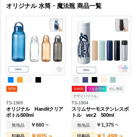
オリジナル 水筒・魔法瓶 商品一覧
NEW
短納期
フルカラー
のし対応
デザインツール
TS-1969
TS-1904
オリジナル Handitクリア
スリムサーモステンレスボ
ボトル500ml
トル ver.2 500ml
￥660 ~
￥1,375 ~
無地品
無地品
￥805 ~
￥1,498 ~
印刷品
印刷品