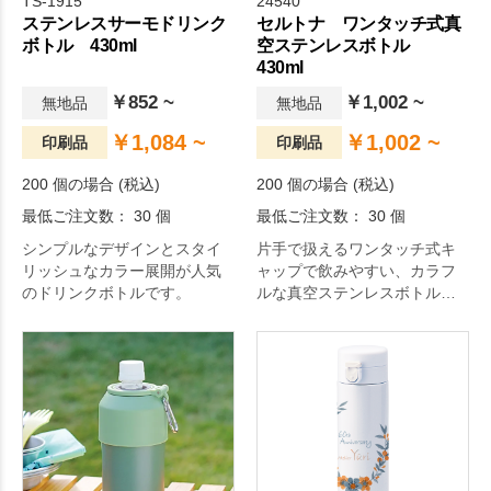
TS-1915
24540
ステンレスサーモドリンク
セルトナ ワンタッチ式真
ボトル 430ml
空ステンレスボトル
430ml
￥852 ~
￥1,002 ~
無地品
無地品
￥1,084 ~
￥1,002 ~
印刷品
印刷品
200 個の場合 (税込)
200 個の場合 (税込)
最低ご注文数： 30 個
最低ご注文数： 30 個
シンプルなデザインとスタイ
片手で扱えるワンタッチ式キ
リッシュなカラー展開が人気
ャップで飲みやすい、カラフ
のドリンクボトルです。
ルな真空ステンレスボトルで
す。実用性に優れた年中使え
る1本で、老若男女問わずに喜
ばれる商品です。