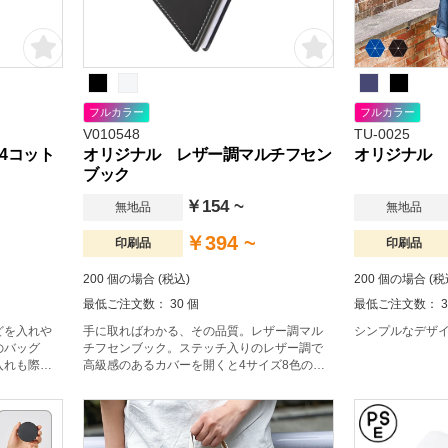
フルカラー
フルカラー
V010548
TU-0025
A4コット
オリジナル レザー調マルチフセン
オリジナル 
ブック
￥154 ~
無地品
無地品
￥394 ~
印刷品
印刷品
200 個の場合 (税込)
200 個の場合 (税
最低ご注文数： 30 個
最低ご注文数： 3
どを入れや
手に取ればわかる、その品質。レザー調マル
シンプルなデザ
のバッグ
チフセンブック。ステッチ入りのレザー調で
入れも際立
高級感のあるカバーを開くと4サイズ8色の付
量ながらも
箋が綴じられており、用途や目的に合わせて
地は、比較的
使い分けられる便利な付箋セットです。
販促品で