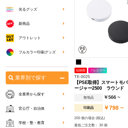
光るグッズ
新商品
アウトレット
フルカラー印刷グッズ
短納期
フルカラー
TE-0025
業界別で探す
【PSE取得】スマートモ
ージャー2500 ラウンド
全業界から探す
￥566 ~
無地品
￥798 ~
印刷品
官公庁・自治体
200 個の場合 (税込)
学校・塾・教育
最低ご注文数： 30 個