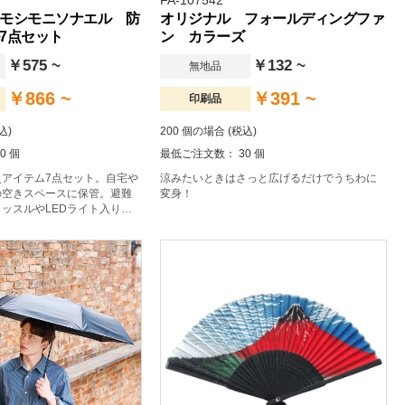
FA-107542
モシモニソナエル 防
オリジナル フォールディングファ
7点セット
ン カラーズ
￥575 ~
￥132 ~
無地品
￥866 ~
￥391 ~
印刷品
込)
200 個の場合 (税込)
0 個
最低ご注文数： 30 個
災アイテム7点セット。自宅や
涼みたいときはさっと広げるだけでうちわに
の空きスペースに保管。避難
変身！
ッスルやLEDライト入りで
の心強い味方です。