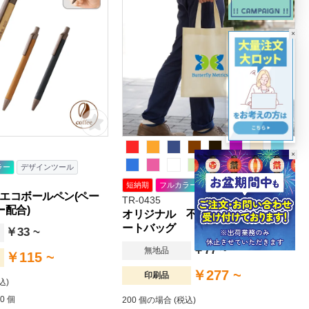
×
×
ラー
デザインツール
短納期
フルカラー
デザインツール
エコボールペン(ペー
TR-0435
ー配合)
オリジナル 不織布A4フラットト
ートバッグ
￥33 ~
￥77 ~
無地品
￥115 ~
￥277 ~
印刷品
込)
0 個
200 個の場合 (税込)