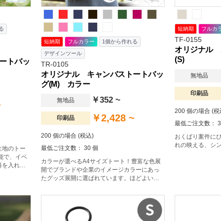
る
短納期
フルカ
TF-0155
短納期
フルカラー
1個から作れる
オリジナル 
デザインツール
(S)
ートバッ
TR-0105
オリジナル キャンバストートバッ
無地品
グ(M) カラー
印刷品
￥352 ~
無地品
~
200 個の場合 (税
￥2,428 ~
印刷品
最低ご注文数： 3
200 個の場合 (税込)
おくばり案件に
れの映える、シ
最低ご注文数： 30 個
生地のトー
能で、イベ
カラーが選べるA4サイズトート！豊富な色展
料を入れら
開でブランドや企業のイメージカラーにあっ
ろん、販売
たグッズ展開に選ばれています。ほどよい厚
途で大人気
みのあるコットン生地のA4サイズトートバッ
エコバッグ
グで、マチも広く肩かけ利用も可能なので、
ーク付
エコバッグとしてもおすすめです。名入れ範
囲が広く取れるシンプルなデザインのため、
物販や企業用ノベルティ、個人利用まで幅広