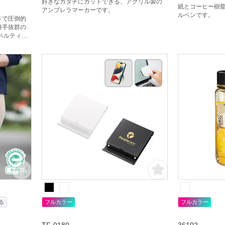
好きなカタチにカットできる、アクリル製の
紙とコーヒー樹
アンブレラマーカーです。
ルペンです。
さで圧倒的
勝手抜群の
ベルティグ
ミナーでの
ョップの物
番商品で
りしたつく
印刷可能な
ザインがし
る
フルカラー
フルカラー