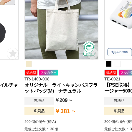
短納期
フルカラー
短納期
フルカ
TR-1409-008
TE-0021
バイルチャ
オリジナル ライトキャンバスフラ
【PSE取得
ットバッグ(M) ナチュラル
ージャー500
￥209 ~
無地品
無地品
￥381 ~
印刷品
印刷品
200 個の場合 (税込)
200 個の場合 (税
最低ご注文数： 30 個
最低ご注文数： 3