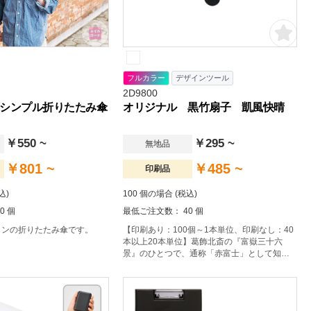
フルカラー
デザインツール
2D9800
シンプル折りたたみ傘
オリジナル 黒竹扇子 凱風快晴
￥550 ~
￥295 ~
無地品
￥801 ~
￥485 ~
印刷品
込)
100 個の場合 (税込)
0 個
最低ご注文数： 40 個
インの折りたたみ傘です。
【印刷あり：100個～1本単位、印刷なし：40
本以上20本単位】葛飾北斎の『富嶽三十六
景』のひとつで、通称「赤富士」として知ら
れる絵を扇面にしました。日本人にも外国人
にも人気の高い、おすすめの絵柄です。