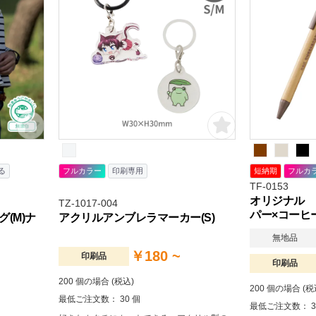
い用途でご好評をいただいております。
る
フルカラー
印刷専用
短納期
フルカ
TF-0153
オリジナル 
TZ-1017-004
パー×コーヒ
(M)ナ
アクリルアンブレラマーカー(S)
無地品
￥180 ~
印刷品
印刷品
200 個の場合 (税込)
200 個の場合 (税
最低ご注文数： 30 個
最低ご注文数： 3