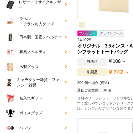
レザー・リサイクルレザ
ー
ラベル
・チラシ封入グッズ
フルカラー
デザインツール
日本製・国産ノベルティ
241029
オリジナル 3.5オンス・
ンフラットトートバッグ
和風ノベルティ
￥106 ~
無地品
木製グッズ
￥742 ~
印刷品
キャラクター雑貨・ファ
200 個の場合 (税込)
ンシー雑貨
最低ご注文数： 30 個
名入れギフト
資料やリーフレット、サンプルな
すく渡しやすいコットンシリーズ
は、シンプルなデザインなので名
ボイスグッズ
ちプロモーション効果大。薄く軽
丈夫さも兼ね備えた3.5オンス生
リーズナブルな分、汎用性の高い
バッジ
す。