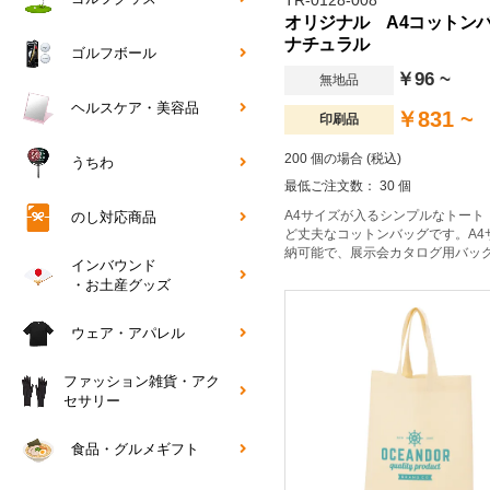
TR-0128-008
オリジナル A4コット
ナチュラル
ゴルフボール
￥96 ~
無地品
ヘルスケア・美容品
￥831 ~
印刷品
200 個の場合 (税込)
うちわ
最低ご注文数： 30 個
A4サイズが入るシンプルなトート
のし対応商品
ど丈夫なコットンバッグです。A4
納可能で、展示会カタログ用バッ
インバウンド
ィスト物販まで幅広い用途に重宝
・お土産グッズ
す。薄手なので小さく折り畳むこ
エコバッグとしてもおすすめ。低
大ロットのノベルティにも人気で
ウェア・アパレル
範囲も広く会社名やブランドロゴ
ンプルなトートバッグです。
ファッション雑貨・アク
セサリー
食品・グルメギフト