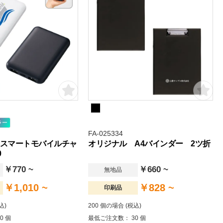
ラー
FA-025334
】スマートモバイルチャ
オリジナル A4バインダー 2ツ折
0
￥770 ~
￥660 ~
無地品
￥1,010 ~
￥828 ~
印刷品
込)
200 個の場合 (税込)
0 個
最低ご注文数： 30 個