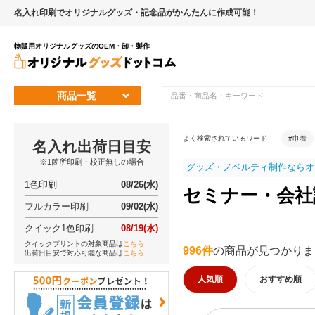
名入れ印刷でオリジナルグッズ・記念品がかんたんに作成可能！
物販用オリジナルグッズのOEM・卸・製作
商品一覧
よく検索されているワード
#巾着
名入れ出荷日目安
※1箇所印刷・校正無しの場合
グッズ・ノベルティ制作ならオ
1色印刷
08/26(水)
セミナー・会社
フルカラー印刷
09/02(水)
クイック1色印刷
08/19(水)
クイックプリントの対象商品は
こちら
996件
の商品が見つかりま
出荷日目安で対応可能な商品は
こちら
人気順
おすすめ順