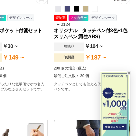
ラー
デザインツール
短納期
フルカラー
デザインツール
TF-0124
ポケット付箋セット
オリジナル タッチペン付3色+1色
スリムペン(再生ABS)
￥30 ~
￥104 ~
無地品
￥149 ~
￥187 ~
印刷品
込)
200 個の場合 (税込)
×
0 個
最低ご注文数： 30 個
ぴったりな低単価でかつ名入
タッチペンとしても使える便利な多色ボール
ンプルなふせんセットです。
ペンです。