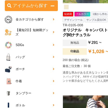
アイテムから探す
短納期
フルカラー
1個から作れ
全カテゴリから探す
デザインツール
サンプル貸出OK
TR-0105-008
オリジナル キャンバスト
【最短2日】短納期グッ
ズ
グ(M)ナチュラル
￥291 ~
無地品
SDGs
￥1,026 
印刷品
バッグ
200 個の場合 (税込)
最低ご注文数： 30 個
ポーチ
適度な厚みがある丈夫なコットン
トバッグです。A4サイズが収納可
ントや展示会などでもたくさん資
巾着
れます。企業用ノベルティはもち
品やイベント記念品など幅広い用
です。肩かけ利用も可能なので、
タンブラー
としてもおすすめです。※エコマ
ボトル