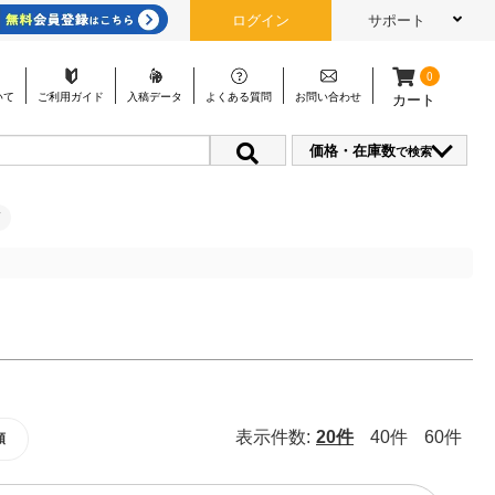
ログイン
サポート
0
いて
ご利用
ガイド
入稿
データ
よくある
質問
お問い
合わせ
カート
価格・在庫数
で検索
表示件数:
20件
40件
60件
順