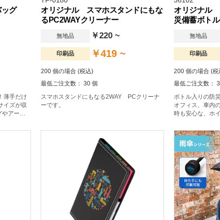
TF-0180
36102
ンバッグ
オリジナル スマホスタンドにもな
オリジナル 
るPC2WAYクリーナー
災備蓄ボトル
￥220 ~
無地品
無地品
￥419 ~
印刷品
印刷品
200 個の場合 (税込)
200 個の場合 (税
最低ご注文数： 30 個
最低ご注文数： 3
！薄手だけ
スマホスタンドにもなる2WAY PCクリーナ
ボトル入りの防
サイズが収
ーです。
オフィス、車内
グやアーテ
時も安心な、ホイ
されていま
いざというとき
ともでき、
価格なので
す。名入れ
も目立つシ