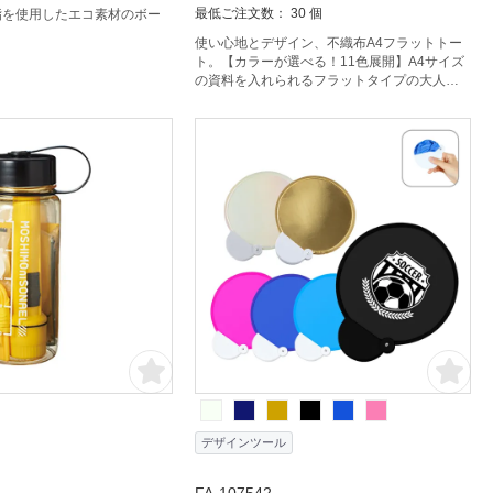
最低ご注文数： 30 個
脂を使用したエコ素材のボー
使い心地とデザイン、不織布A4フラットトー
ト。【カラーが選べる！11色展開】A4サイズ
の資料を入れられるフラットタイプの大人気
不織布のトートバッグです。展示会やオープ
ンキャンパスなどで利用する配り物用トート
に重宝されています。印刷方法も単色からフ
ルカラー印刷まで対応しており、お好みのデ
ザインでオリジナルトートバッグを作成出来
ます。毎日の生活をより快適に。
デザインツール