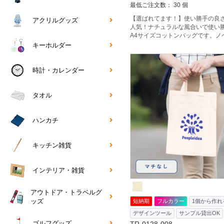
最低ご注文数： 30 個
【選ばれてます！】使い勝手の良
アクリルグッズ
人気！ナチュラルな風合いで使い
A4サイズコットンバッグです。ノ
ッズとしてはもちろん展示会やセ
キーホルダー
カタログ用バッグや、カフェやシ
販品まで幅広い用途で大人気の定
す。薄手ながらマチ付きでしっか
時計・カレンダー
りなので日常使いにもおすすめ。
面積が広いので、オリジナルのデ
っかり印刷できます。
タオル
ハンカチ
キッチン雑貨
インテリア・雑貨
アウトドア・トラベルグ
ッズ
短納期
フルカラー
1個から作れ
デザインツール
サンプル貸出OK
ゴルフグッズ