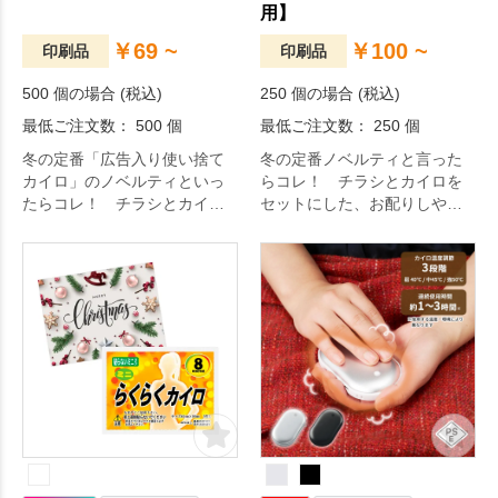
用】
￥69 ~
￥100 ~
印刷品
印刷品
500 個の場合 (税込)
250 個の場合 (税込)
最低ご注文数： 500 個
最低ご注文数： 250 個
冬の定番「広告入り使い捨て
冬の定番ノベルティと言った
カイロ」のノベルティといっ
らコレ！ チラシとカイロを
たらコレ！ チラシとカイロ
セットにした、お配りしやす
をセットにした販促用グッズ
い販促用グッズです。カイロ
です。レギュラーサイズのカ
はミニタイプで約8時間温かさ
イロは約10時間温かさが持続
が持続します。チラシのデザ
しますので、長時間のイベン
インはフルカラーで印刷でき
ト時に配布するならぴったり
ますので、街角やイベント会
の商品です。チラシのデザイ
場で配ってもアピール力はば
ンはフルカラーで印刷できま
っちりです。
すので、街角やイベント会場
で配ってもアピール力はばっ
ちりです。