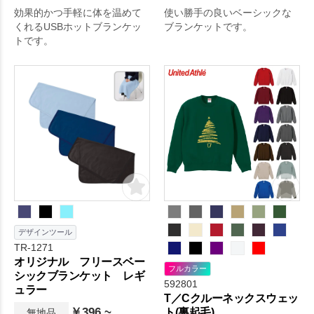
効果的かつ手軽に体を温めて
使い勝手の良いベーシックな
くれるUSBホットブランケッ
ブランケットです。
トです。
デザインツール
TR-1271
オリジナル フリースベー
フルカラー
シックブランケット レギ
592801
ュラー
T／Cクルーネックスウェッ
￥396 ~
ト(裏起毛)
無地品