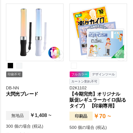
くなる場所で使用しても◎。
印刷不可
フルカラー
デザインツール
カートン割れ不可
DB-NN
D2K1102
大閃光ブレード
【今期完売】オリジナル
販促レギュラーカイロ(貼る
タイプ) 【印刷専用】
￥1,408 ~
￥70 ~
無地品
印刷品
300 個の場合 (税込)
500 個の場合 (税込)