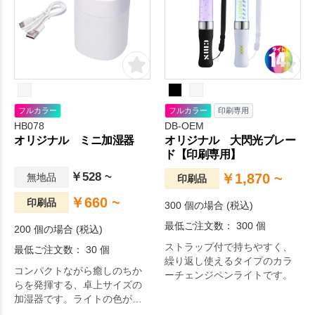
フルカラー
フルカラー
印刷専用
HB078
DB-OEM
オリジナル ミニ加湿器
オリジナル 大閃光ブレー
ド【印刷専用】
￥528 ~
￥1,870 ~
無地品
印刷品
￥660 ~
印刷品
300 個の場合 (税込)
最低ご注文数： 300 個
200 個の場合 (税込)
ストラップ付で持ちやすく、
最低ご注文数： 30 個
繰り返し使えるタイプのカラ
コンパクトながら癒しのちか
ーチェンジペンライトです。
らを発揮する、卓上サイズの
加湿器です。ライトの色が自
動で変わるので、寝室など暗