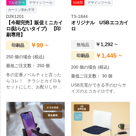
フルカラー
デザインツール
短納期
デザインツール
カートン割れ不可
D2K1201
TS-1844
【今期完売】販促ミニカイ
オリジナル USBエコカイ
ロ(貼らないタイプ) 【印
ロ
刷専用】
￥1,292 ~
￥99 ~
無地品
印刷品
￥1,445 ~
印刷品
250 個の場合 (税込)
最低ご注文数： 250 個
200 個の場合 (税込)
冬の定番ノベルティと言った
最低ご注文数： 30 個
らコレ！ チラシとカイロを
USB充電ができる手のひらサ
セットにした、お配りしやす
イズのエコカイロです。
い販促用グッズです。カイロ
はミニタイプで約8時間温かさ
が持続します。チラシのデザ
インはフルカラーで印刷でき
ますので、街角やイベント会
場で配ってもアピール力はば
っちりです。