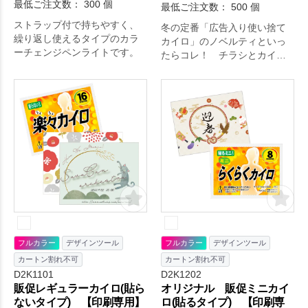
最低ご注文数： 300 個
最低ご注文数： 500 個
ストラップ付で持ちやすく、
冬の定番「広告入り使い捨て
繰り返し使えるタイプのカラ
カイロ」のノベルティといっ
ーチェンジペンライトです。
たらコレ！ チラシとカイロ
をセットにした販促用グッズ
です。レギュラーサイズのカ
イロは約10時間温かさが持続
しますので、長時間のイベン
ト時に配布するならぴったり
の商品です。チラシのデザイ
ンはフルカラーで印刷できま
すので、街角やイベント会場
で配ってもアピール力はばっ
ちりです。
フルカラー
デザインツール
フルカラー
デザインツール
カートン割れ不可
カートン割れ不可
D2K1101
D2K1202
販促レギュラーカイロ(貼ら
オリジナル 販促ミニカイ
ないタイプ) 【印刷専用】
ロ(貼るタイプ) 【印刷専