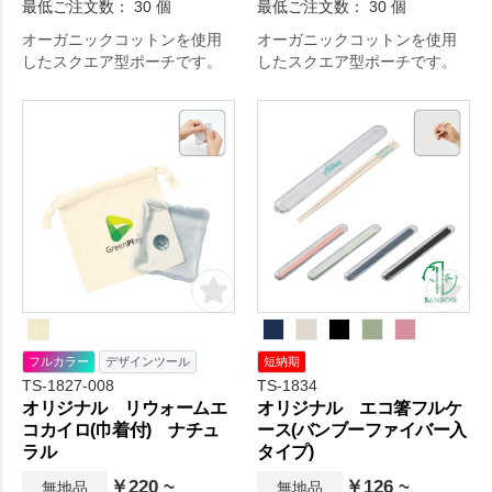
最低ご注文数： 30 個
最低ご注文数： 30 個
オーガニックコットンを使用
オーガニックコットンを使用
したスクエア型ポーチです。
したスクエア型ポーチです。
フルカラー
デザインツール
短納期
TS-1827-008
TS-1834
オリジナル リウォームエ
オリジナル エコ箸フルケ
コカイロ(巾着付) ナチュ
ース(バンブーファイバー入
ラル
タイプ)
￥220 ~
￥126 ~
無地品
無地品