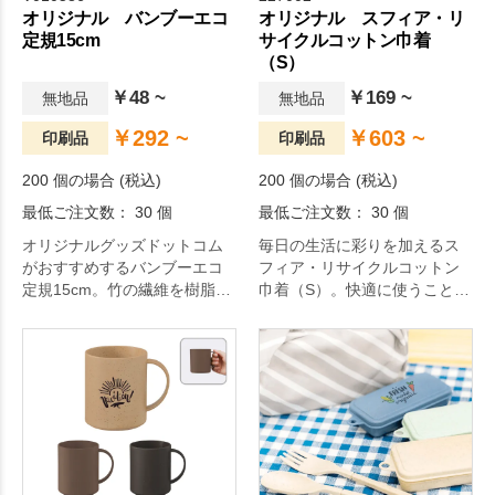
オリジナル バンブーエコ
オリジナル スフィア・リ
定規15cm
サイクルコットン巾着
（S）
￥48 ~
￥169 ~
無地品
無地品
￥292 ~
￥603 ~
印刷品
印刷品
200 個の場合 (税込)
200 個の場合 (税込)
最低ご注文数： 30 個
最低ご注文数： 30 個
オリジナルグッズドットコム
毎日の生活に彩りを加えるス
がおすすめするバンブーエコ
フィア・リサイクルコットン
定規15cm。竹の繊維を樹脂に
巾着（S）。快適に使うことで
混合して作られた定規。
広がる、SDGsの理念