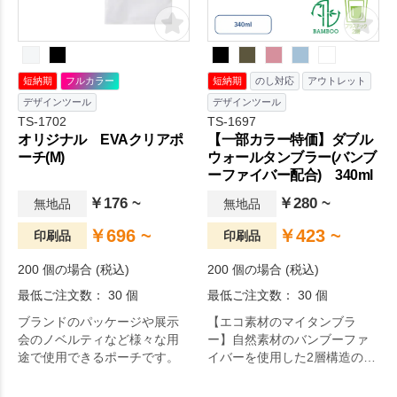
短納期
フルカラー
短納期
のし対応
アウトレット
デザインツール
デザインツール
TS-1702
TS-1697
オリジナル EVAクリアポ
【一部カラー特価】ダブル
ーチ(M)
ウォールタンブラー(バンブ
ーファイバー配合) 340ml
￥176 ~
￥280 ~
無地品
無地品
￥696 ~
￥423 ~
印刷品
印刷品
200 個の場合 (税込)
200 個の場合 (税込)
最低ご注文数： 30 個
最低ご注文数： 30 個
ブランドのパッケージや展示
【エコ素材のマイタンブラ
会のノベルティなど様々な用
ー】自然素材のバンブーファ
途で使用できるポーチです。
イバーを使用した2層構造のタ
ンブラーです。バンブーファ
イバーはプラスチックのよう