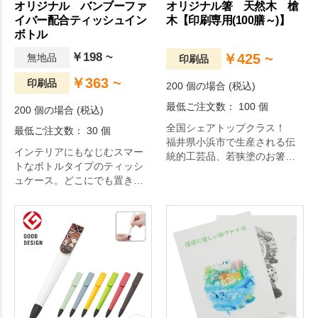
オリジナル バンブーファ
オリジナル箸 天然木 槍
イバー配合ティッシュイン
木【印刷専用(100膳～)】
ボトル
￥198 ~
￥425 ~
無地品
印刷品
￥363 ~
印刷品
200 個の場合 (税込)
最低ご注文数： 100 個
200 個の場合 (税込)
全国シェアトップクラス！
最低ご注文数： 30 個
福井県小浜市で生産される伝
インテリアにもなじむスマー
統的工芸品、若狭塗のお箸に
トなボトルタイプのティッシ
オリジナル名入れが出来ま
ュケース。どこにでも置きや
す！
すく繰り返し使えるアイテム
なので、高いPR効果が期待で
きます。