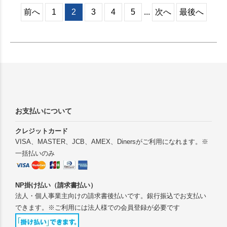
に軽く、丈夫で割れにくい為
前へ
1
2
3
4
5
...
次へ
最後へ
長くお使いいただけます。テ
イクアウトカップのようなデ
ザインで、ブラックの蓋がア
クセントとなりお洒落なアイ
テムです。
お支払いについて
クレジットカード
VISA、MASTER、JCB、AMEX、Dinersがご利用になれます。※
一括払いのみ
NP掛け払い（請求書払い）
法人・個人事業主向けの請求書後払いです。銀行振込でお支払い
できます。※ご利用には法人様での会員登録が必要です