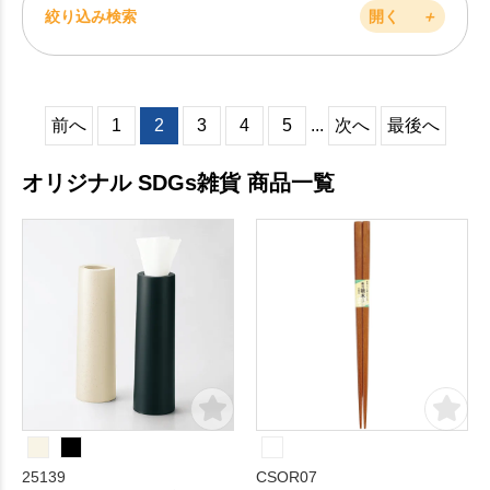
絞り込み検索
開く
＋
前へ
1
2
3
4
5
...
次へ
最後へ
オリジナル SDGs雑貨 商品一覧
25139
CSOR07