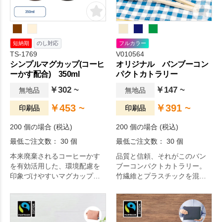
短納期
のし対応
フルカラー
TS-1769
V010564
シンプルマグカップ(コーヒ
オリジナル バンブーコン
ーかす配合) 350ml
パクトカトラリー
￥302 ~
￥147 ~
無地品
無地品
￥453 ~
￥391 ~
印刷品
印刷品
200 個の場合 (税込)
200 個の場合 (税込)
最低ご注文数： 30 個
最低ご注文数： 30 個
本来廃棄されるコーヒーかす
品質と信頼、それがこのバン
を有効活用した、環境配慮を
ブーコンパクトカトラリー。
印象づけやすいマグカップで
竹繊維とプラスチックを混合
す。
して作られたコンパクトなカ
トラリーセット。