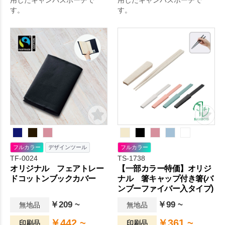
用したキャンバスポーチで
用したキャンバスポーチで
す。
す。
フルカラー
デザインツール
フルカラー
TF-0024
TS-1738
オリジナル フェアトレー
【一部カラー特価】オリジ
ドコットンブックカバー
ナル 箸キャップ付き箸(バ
ンブーファイバー入タイプ)
￥209 ~
￥99 ~
無地品
無地品
￥442 ~
￥361 ~
印刷品
印刷品