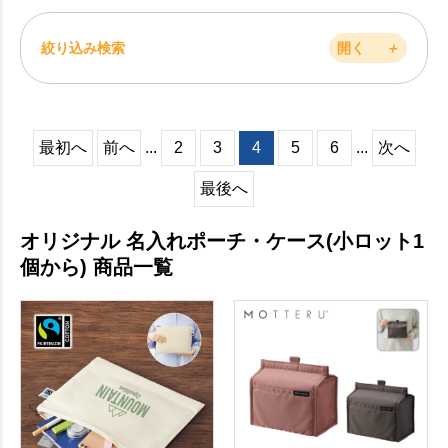
絞り込み検索
開く
＋
最初へ
前へ
...
2
3
4
5
6
...
次へ
最後へ
オリジナル 名入れポーチ・ケース(小ロット1
個から) 商品一覧