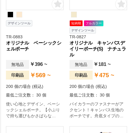
デザインツール
短納期
フルカラー
デザインツール
TR-0883
TR-0827
オリジナル ベーシックシ
オリジナル キャンバスデ
ェルポーチ
イリーポーチ(S) ナチュラ
ル
￥396 ~
￥181 ~
無地品
無地品
￥569 ~
￥475 ~
印刷品
印刷品
200 個の場合 (税込)
200 個の場合 (税込)
最低ご注文数： 30 個
最低ご注文数： 30 個
使い心地とデザイン、ベーシ
バイカラーのファスナーがア
ックシェルポーチ。【小ぶり
クセント！キャンバス生地の
で持ち運びもかさばらな
ポーチです。舟底タイプの底
い！】ラウンド型なので大き
マチ付きで容量もしっかりあ
く開いて中身も見やすい！ロ
るので、メイク道具やエチケ