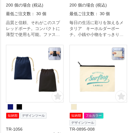
200 個の場合 (税込)
200 個の場合 (税込)
最低ご注文数： 30 個
最低ご注文数： 30 個
品質と信頼、それがこのスプ
毎日の生活に彩りを加えるメ
レッドポーチ。コンパクトに
タリア キーホルダーポー
薄型で使用も可能。ファスナ
チ。小銭や小物をすっきり携
ーを開ければ広いマチが現れ
帯できる、トライアングルフ
る使い勝手のいいポーチ。毎
ォルムの小物入れ。オリジナ
日の生活をより快適に。
ルグッズドットコムの選りす
ぐり。
短納期
デザインツール
短納期
フルカラー
デザインツール
TR-1056
TR-0895-008