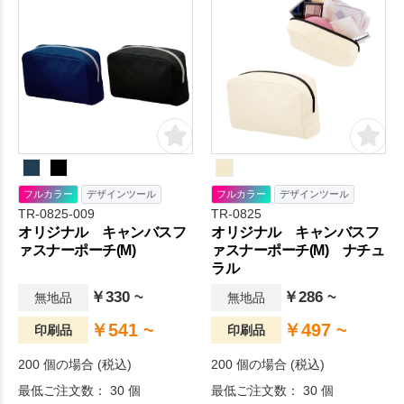
ゴを印刷して配布すれば企業
ットグッズ、ステーショナリ
のプロモーションとしても大
ー等のかさばる小物の持ち運
活躍！ポリエステル素材なの
びや収納にオススメのアイテ
で摩擦にも強く長くご利用い
ムです。名入れは1色プリント
ただけるので中長期的な販促
もしくはフルカラー対応で、
効果も期待できます！。オリ
ノベルティとしてはもちろ
ジナルグッズドットコムの選
ん、販売品としても人気のあ
りすぐり。
る商品です。
フルカラー
デザインツール
フルカラー
デザインツール
TR-0825
TR-0825-009
オリジナル キャンバスフ
オリジナル キャンバスフ
ァスナーポーチ(M) ナチュ
ァスナーポーチ(M)
ラル
￥286 ~
￥330 ~
無地品
無地品
￥497 ~
￥541 ~
印刷品
印刷品
200 個の場合 (税込)
200 個の場合 (税込)
最低ご注文数： 30 個
最低ご注文数： 30 個