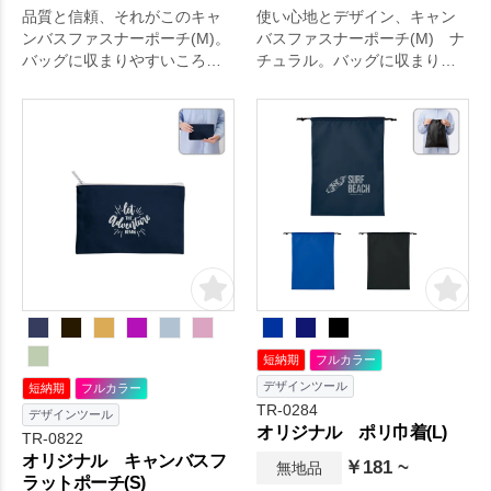
使い心地とデザイン、キャン
品質と信頼、それがこのキャ
バスファスナーポーチ(M) ナ
ンバスファスナーポーチ(M)。
チュラル。バッグに収まりや
バッグに収まりやすいころん
すいころんとした形状のマチ
とした形状のマチ付きポーチ
付きポーチです。化粧道具や
です。化粧道具やステーショ
ステーショナリー、かさばる
ナリー、かさばる小物をまと
小物をまとめて収納できま
めて収納できます。サイズ違
す。サイズ違いでSサイズもご
いでSサイズもございます。オ
ざいます。毎日の生活をより
リジナルグッズドットコムの
快適に。
選りすぐり。
短納期
フルカラー
デザインツール
短納期
フルカラー
TR-0284
デザインツール
オリジナル ポリ巾着(L)
TR-0822
オリジナル キャンバスフ
￥181 ~
無地品
ラットポーチ(S)