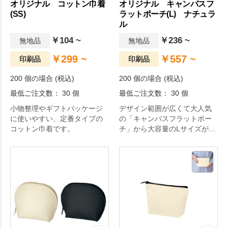
オリジナル コットン巾着
オリジナル キャンバスフ
(SS)
ラットポーチ(L) ナチュラ
ル
￥104 ~
￥236 ~
無地品
無地品
￥299 ~
￥557 ~
印刷品
印刷品
200 個の場合 (税込)
200 個の場合 (税込)
最低ご注文数： 30 個
最低ご注文数： 30 個
小物整理やギフトパッケージ
デザイン範囲が広くて大人気
に使いやすい、定番タイプの
の「キャンバスフラットポー
コットン巾着です。
チ」から大容量のLサイズが登
場しました！ユニセックスな
キャンバス生地のポーチとな
っております。ステーショナ
リーやコスメ、トラベルグッ
ズ入れなど様々なシーンで活
躍します。