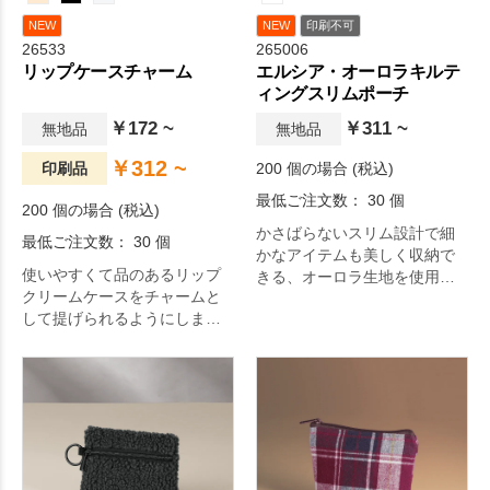
NEW
NEW
印刷不可
26533
265006
リップケースチャーム
エルシア・オーロラキルテ
ィングスリムポーチ
￥172 ~
￥311 ~
無地品
無地品
￥312 ~
印刷品
200 個の場合 (税込)
最低ご注文数： 30 個
200 個の場合 (税込)
かさばらないスリム設計で細
最低ご注文数： 30 個
かなアイテムも美しく収納で
使いやすくて品のあるリップ
きる、オーロラ生地を使用し
クリームケースをチャームと
たキルティングポーチです。
して提げられるようにしまし
た。