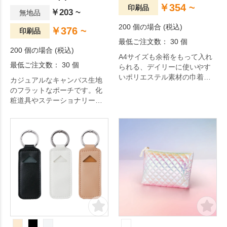
￥354 ~
印刷品
￥203 ~
無地品
200 個の場合 (税込)
￥376 ~
印刷品
最低ご注文数： 30 個
200 個の場合 (税込)
A4サイズも余裕をもって入れ
最低ご注文数： 30 個
られる、デイリーに使いやす
いポリエステル素材の巾着で
カジュアルなキャンバス生地
す。
のフラットなポーチです。化
粧道具やステーショナリー、
カード類の持ち運びにも便利
です。サイズ違いでSS・M・L
サイズもございます。