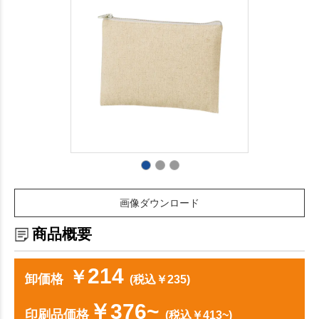
画像ダウンロード
商品概要
214
￥
卸価格
(税込￥235)
￥376~
印刷品価格
(税込￥413~)