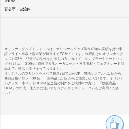
道の駅
官公庁・自治体
オリジナルグッズドットコムは、オリジナルグッズ製作40年の実績を持つ東
証プライム市場上場企業が運営するECサイトです。物販向けのオリジナルグ
ッズやOEM、記念品の制作をお考えの方に向けて、タンブラーやトートバッ
グをはじめ、SDGsに貢献できるオーガニック・再生素材・フェアトレード商
品まで、幅広く取り扱っております。
オリジナルのプリントを入れて最速2日で出荷OK！無地サンプルは1 個から、
商品は最小ロット30 個、一部商品は1 個 からご注文いただけます。オリジナ
ルグッズ・小ロットOEMや記念品の制作をご検討中の方は、「物販商品・
OEM」の作成・仕入れに強いオリジナルグッズドットコムをご利用くださ
い！