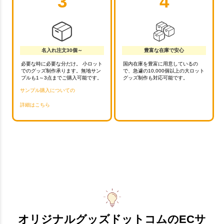
3
4
名入れ注文30個～
豊富な在庫で安心
必要な時に必要な分だけ。 小ロット
国内在庫を豊富に用意しているの
でのグッズ制作承ります。無地サン
で、急遽の10,000個以上の大ロット
プルも1～3点までご購入可能です。
グッズ制作も対応可能です。
サンプル購入についての
詳細はこちら
オリジナルグッズドットコムのECサ