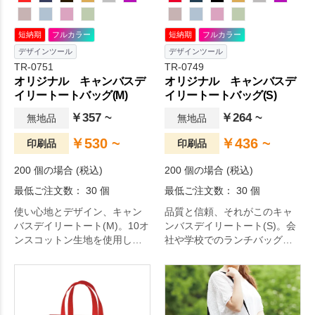
短納期
フルカラー
短納期
フルカラー
デザインツール
デザインツール
TR-0751
TR-0749
オリジナル キャンバスデ
オリジナル キャンバスデ
イリートートバッグ(M)
イリートートバッグ(S)
￥357 ~
￥264 ~
無地品
無地品
￥530 ~
￥436 ~
印刷品
印刷品
200 個の場合 (税込)
200 個の場合 (税込)
最低ご注文数： 30 個
最低ご注文数： 30 個
使い心地とデザイン、キャン
品質と信頼、それがこのキャ
バスデイリートート(M)。10オ
ンバスデイリートート(S)。会
ンスコットン生地を使用し
社や学校でのランチバッグ
た、A4サイズが余裕を持って
や、ちょっとした外出用バッ
入るスタンダードなトートバ
グ、ワンちゃんのお散歩バッ
ッグです。展示会でのカタロ
グにちょうどいいサイズ。や
グ配布やイベントのノベルテ
や小さめのトートバッグで
ィなど幅広くご利用いただけ
す。約9cmのマチがあるので