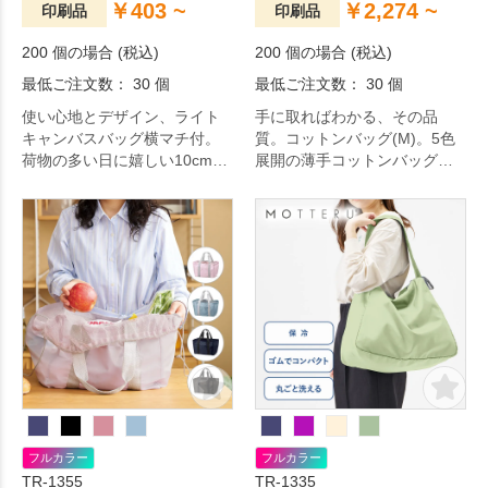
￥403 ~
￥2,274 ~
印刷品
印刷品
200 個の場合 (税込)
200 個の場合 (税込)
最低ご注文数： 30 個
最低ご注文数： 30 個
使い心地とデザイン、ライト
手に取ればわかる、その品
キャンバスバッグ横マチ付。
質。コットンバッグ(M)。5色
荷物の多い日に嬉しい10cmの
展開の薄手コットンバッグで
マチ付タイプのバッグです。
す。A4サイズが収容可能で、
A4サイズは余裕を持って収容
展示会カタログ用バッグやア
可能で、肩かけ利用も可能で
ーティスト物販まで幅広い用
す。エコバッグとしてもおす
途にご利用いただけます。肩
すめです。日々の生活をちょ
かけ利用も可能です。エコバ
っぴり豊かにするアイテムで
ッグとしてもおすすめです。
す。
フルカラー
フルカラー
TR-1355
TR-1335