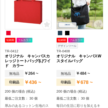
ます。肩掛けのできる持ち手
お弁当も安定して持ち運べま
の長さがありますので、かさ
す。硬すぎずしなやかな10オ
ばる荷物を入れてもスマート
ンスのコットン生地です。丈
に持ち歩けます。エコバッグ
夫さとリーズナブルさを両立
やサブバッグにもちょうど良
した、ノベルティにぴったり
いサイズです。印刷面が広
のトートバッグです。名入れ
く、単色もフルカラー印刷に
をし。一度使えば手放せなく
も対応しておりますので、
なること間違いなし。
短納期
フルカラー
短納期
フルカラー
様々なデザインでオリジナル
デザインツール
のトートバッグを作成でき。
TR-0412
TR-0408
オリジナル キャンバスカ
オリジナル キャンバスW
レッジトートバッグ(L)ワイ
スタイルバッグ
ド カラー
￥264 ~
￥484 ~
無地品
無地品
￥436 ~
￥678 ~
印刷品
印刷品
200 個の場合 (税込)
200 個の場合 (税込)
最低ご注文数： 30 個
最低ご注文数： 30 個
厚みのあるコットン生地のス
毎日の生活に彩りを加えるキ