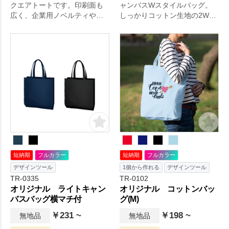
クエアトートです。印刷面も
ャンバスWスタイルバッグ。
広く、企業用ノベルティや個
しっかりコットン生地の2WAY
人利用など幅広い用途にご利
仕様のバッグです。容量はA3
用いただけます。
サイズ程度も余裕を持って収
容可能で、ファッションスタ
イルに合わせて肩かけ、手持
ちが選べる優れものです。一
度使えば手放せなくなること
間違いなし。
短納期
フルカラー
短納期
フルカラー
デザインツール
1個から作れる
デザインツール
TR-0335
TR-0102
オリジナル ライトキャン
オリジナル コットンバッ
バスバッグ横マチ付
グ(M)
￥231 ~
￥198 ~
無地品
無地品