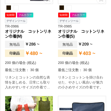
短納期
フルカラー
短納期
フルカラー
デザインツール
デザインツール
TR-0986
TR-0985
オリジナル コットンリネ
オリジナル コットンリネ
ン巾着(M)
ン巾着(S)
￥286 ~
￥209 ~
無地品
無地品
￥480 ~
￥403 ~
印刷品
印刷品
200 個の場合 (税込)
200 個の場合 (税込)
最低ご注文数： 30 個
最低ご注文数： 30 個
リネンとコットンの自然な表
リネンとコットンを掛け合わ
情を楽しめる、日常にも取り
せた、やさしい風合いが魅力
入れやすいサイズの巾着で
の小さめサイズの巾着です。
す。