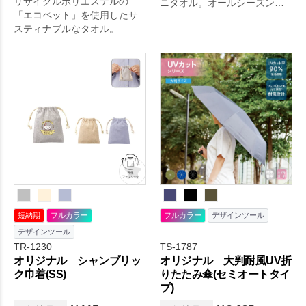
リサイクルポリエステルの
ニタオル。オールシーズン、
「エコペット」を使用したサ
各種イベントで使いやすい人
スティナブルなタオル。
気のタオルノベルティ。タオ
ルは何枚あっても嬉しい生活
雑貨なので、デザインはもち
ろん素材やサイズなどにこだ
わって選ぶことでいっそうプ
ロモーション効果の高いノベ
ルティになります。
短納期
フルカラー
フルカラー
デザインツール
デザインツール
TR-1230
TS-1787
オリジナル シャンブリッ
オリジナル 大判耐風UV折
ク巾着(SS)
りたたみ傘(セミオートタイ
プ)