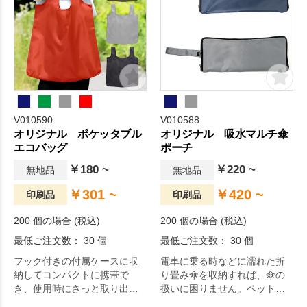
V010590
V010588
オリジナル ポケッタブル
オリジナル 吸水マルチ傘
エコバッグ
ポーチ
￥180 ~
￥220 ~
無地品
無地品
￥301 ~
￥420 ~
印刷品
印刷品
200 個の場合 (税込)
200 個の場合 (税込)
最低ご注文数： 30 個
最低ご注文数： 30 個
フック付きの付属ケースに収
電車に乗る時などに濡れた折
納してコンパクトに携帯で
り畳み傘を収納すれば、傘の
き、使用時にさっと取り出せ
扱いに困りません。ペットボ
るエコライフの必需品。容量
トルカバーとして使用すれ