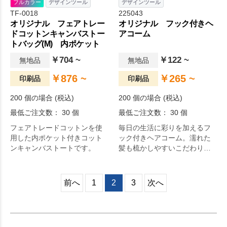
フルカラー
デザインツール
デザインツール
TF-0018
225043
オリジナル フェアトレー
オリジナル フック付きヘ
ドコットンキャンバストー
アコーム
トバッグ(M) 内ポケット
￥704 ~
￥122 ~
無地品
無地品
￥876 ~
￥265 ~
印刷品
印刷品
200 個の場合 (税込)
200 個の場合 (税込)
最低ご注文数： 30 個
最低ご注文数： 30 個
フェアトレードコットンを使
毎日の生活に彩りを加えるフ
用した内ポケット付きコット
ック付きヘアコーム。濡れた
ンキャンバストートです。
髪も梳かしやすいこだわりの
デザイン。使用後のことも考
慮した機能性の高いコームで
す。毎日の生活をより快適
前へ
1
2
3
次へ
に。