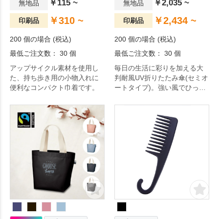
￥115 ~
￥2,035 ~
無地品
無地品
￥310 ~
￥2,434 ~
印刷品
印刷品
200 個の場合 (税込)
200 個の場合 (税込)
最低ご注文数： 30 個
最低ご注文数： 30 個
アップサイクル素材を使用し
毎日の生活に彩りを加える大
た、持ち歩き用の小物入れに
判耐風UV折りたたみ傘(セミオ
便利なコンパクト巾着です。
ートタイプ)。強い風でひっく
り返っても簡単に戻る！ 風の
日も安心して持ち歩ける耐風
折りたたみ傘です。