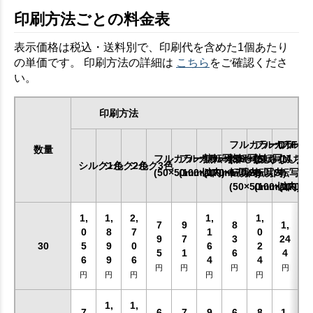
印刷方法ごとの料金表
表示価格は税込・送料別で、印刷代を含めた1個あたり
の単価です。 印刷方法の詳細は
こちら
をご確認くださ
い。
印刷方法
フルカラーDTF
フルカラーD
フルカ
数量
フルカラー熱転写SS
フルカラー熱転写S
フルカラー熱転写M
(ふちなし)
(ふちなし)
(ふちな
シルク1色
シルク2色
シルク3色
(50×50mm以内)
(100×100mm以内)
(170×170mm以内)
転写SS
転写S
転写M
(50×50mm以内)
(100×100m
(170×
1,
1,
2,
1,
1,
7
9
8
1,
0
8
7
1
0
9
7
3
24
30
5
9
0
6
2
5
1
6
4
6
9
6
4
4
円
円
円
円
円
円
円
円
円
1,
1,
7
6
7
9
6
8
1,