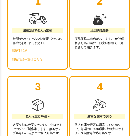
1
2
最短2日で名入れ出荷
圧倒的低価格
時間がない！そんな短納期 グッズの
商品価格に自信があります。 他社価
作成もお任せ ください。
格より高い場合、お安い価格でご提
案させて頂きます。
短納期印刷
対応商品一覧はこちら
3
4
名入れ注文30個～
豊富な在庫で安心
必要な時に必要な分だけ。 小ロット
国内在庫を豊富に用意しているの
でのグッズ制作承ります。無地サン
で、急遽の10,000個以上の大ロット
プルも1～3点までご購入可能です。
グッズ制作も対応可能です。