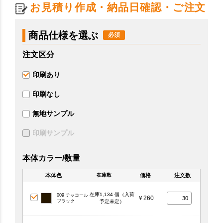
お見積り作成・納品日確認・ご注文
商品仕様を選ぶ
注文区分
印刷あり
印刷なし
無地サンプル
印刷サンプル
本体カラー/数量
本体色
価格
注文数
在庫数
在庫1,134 個（入荷
009 チャコール
￥260
ブラック
予定未定）