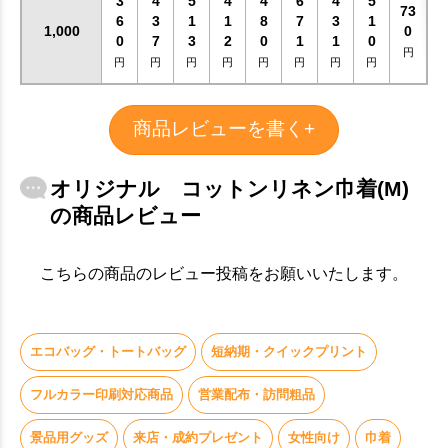
3
4
5
4
4
6
4
5
73
6
3
1
1
8
7
3
1
1,000
0
0
7
3
2
0
1
1
0
円
円
円
円
円
円
円
円
円
商品レビューを書く+
オリジナル コットンリネン巾着(M)
の商品レビュー
こちらの商品のレビュー投稿をお願いいたします。
エコバッグ・トートバッグ
短納期・クイックプリント
フルカラー印刷対応商品
営業配布・訪問粗品
景品用グッズ
来店・成約プレゼント
女性向け
巾着