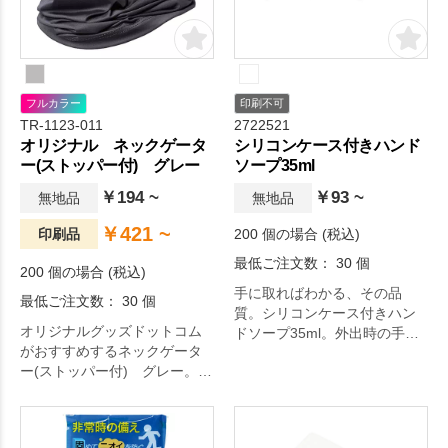
フルカラー
印刷不可
TR-1123-011
2722521
オリジナル ネックゲータ
シリコンケース付きハンド
ー(ストッパー付) グレー
ソープ35ml
￥194 ~
￥93 ~
無地品
無地品
￥421 ~
印刷品
200 個の場合 (税込)
最低ご注文数： 30 個
200 個の場合 (税込)
手に取ればわかる、その品
最低ご注文数： 30 個
質。シリコンケース付きハン
オリジナルグッズドットコム
ドソープ35ml。外出時の手洗
がおすすめするネックゲータ
いに便利な携帯用ハンドソー
ー(ストッパー付) グレー。オ
プ。バッグに取り付けられる
リジナルグッズドットコムの
持ち手つき。おしゃれなニュ
厳選されたアイテムです。毎
アンスカラーのシリコンケー
日の生活をより快適に。
スがおしゃれ！。