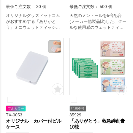
最低ご注文数： 30 個
最低ご注文数： 500 個
オリジナルグッズドットコム
天然のメントールを5倍配合
がおすすめする「ありがと
(メーカー他製品比)した、クー
う」ミニウェットティッシュ
ルな使用感のウェットティッ
10枚入 ブルー。定番のバラマ
シュです。
キグッズ！お礼メッセージ付
きで気持ちが伝わります！。
日々の生活をちょっぴり豊か
にするアイテムです。
フルカラー
印刷不可
TX-0053
35929
オリジナル カバー付ピル
「ありがとう」救急絆創膏
ケース
10枚