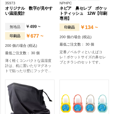
35973
NPHPC
オリジナル 数字が見やす
ネピア 鼻セレブ ポケッ
い温湿度計
トティッシュ 12W【印刷
専用】
￥499 ~
￥134 ~
無地品
印刷品
￥677 ~
印刷品
200 個の場合 (税込)
最低ご注文数： 30 個
200 個の場合 (税込)
定番ノベルティといえばコ
最低ご注文数： 30 個
レ！ポケットサイズの鼻セレ
薄く軽くコンパクトな温湿度
ブとチラシのセットです。
計は、机に置いたりマグネッ
トで貼ったり壁にフックで下
げたりなど置き場所を選びま
せん。