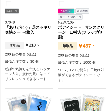
印刷不可
フルカラー
印刷専用
カートン割れ不可
37048
NZW7105
「ありがとう」足スッキリ
ボディシート サンスクリ
爽快シート4枚入
ーン 10枚入(フラップ印
刷)
￥210 ~
￥457 ~
無地品
印刷品
200 個の場合 (税込)
200 個の場合 (税込)
最低ご注文数： 30 個
最低ご注文数： 1000 個
感謝の気持ちを伝えるパッケ
SPF7、PA+で簡単に日焼け対
ージ入り。疲れた足に貼って
策ができるボディシートで
リフレッシュできるシートで
す。
す。