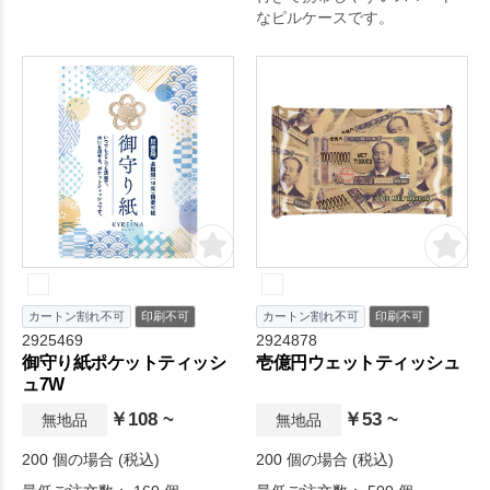
なピルケースです。
付きの携帯トイレ。一度使え
ば手放せなくなること間違い
なし。
カートン割れ不可
印刷不可
カートン割れ不可
印刷不可
2925469
2924878
御守り紙ポケットティッシ
壱億円ウェットティッシュ
ュ7W
￥108 ~
￥53 ~
無地品
無地品
200 個の場合 (税込)
200 個の場合 (税込)