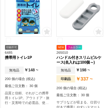
印刷不可
NEW
フルカラー
6485
265010
携帯用トイレ1P
ハンドル付きスリムピルケ
ース(名入れは100個～)
￥148 ~
￥198 ~
無地品
無地品
￥337 ~
200 個の場合 (税込)
印刷品
最低ご注文数： 30 個
200 個の場合 (税込)
品質と信頼、それがこの携帯
最低ご注文数： 30 個
用トイレ1P。アウトドア・旅
サプリなどが収まる、仕切り
行・災害時での必需品、使用
付きで携帯しやすいスマート
後の廃棄に便利な持ち帰り袋