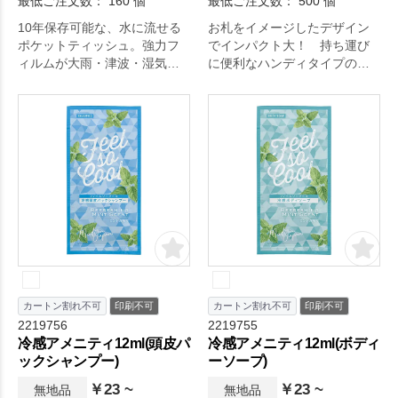
最低ご注文数： 160 個
最低ご注文数： 500 個
10年保存可能な、水に流せる
お札をイメージしたデザイン
ポケットティッシュ。強力フ
でインパクト大！ 持ち運び
ィルムが大雨・津波・湿気・
に便利なハンディタイプのウ
虫食いなどから中身を守りま
エットティッシュです。
す。
カートン割れ不可
印刷不可
カートン割れ不可
印刷不可
2219756
2219755
冷感アメニティ12ml(頭皮パ
冷感アメニティ12ml(ボディ
ックシャンプー)
ーソープ)
￥23 ~
￥23 ~
無地品
無地品