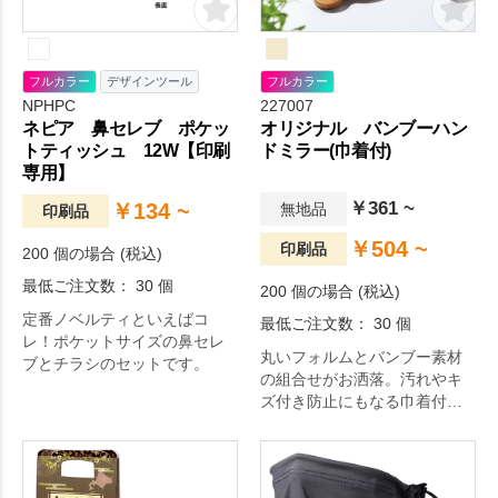
フルカラー
デザインツール
フルカラー
NPHPC
227007
ネピア 鼻セレブ ポケッ
オリジナル バンブーハン
トティッシュ 12W【印刷
ドミラー(巾着付)
専用】
￥361 ~
￥134 ~
無地品
印刷品
￥504 ~
印刷品
200 個の場合 (税込)
最低ご注文数： 30 個
200 個の場合 (税込)
定番ノベルティといえばコ
最低ご注文数： 30 個
レ！ポケットサイズの鼻セレ
丸いフォルムとバンブー素材
ブとチラシのセットです。
の組合せがお洒落。汚れやキ
ズ付き防止にもなる巾着付
き。