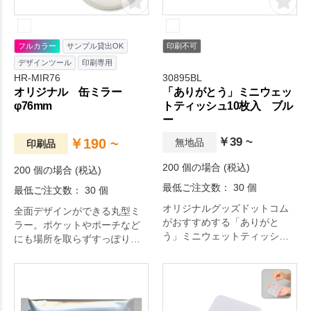
フルカラー
サンプル貸出OK
印刷不可
デザインツール
印刷専用
HR-MIR76
30895BL
オリジナル 缶ミラー
「ありがとう」ミニウェッ
φ76mm
トティッシュ10枚入 ブル
ー
￥39 ~
￥190 ~
無地品
印刷品
200 個の場合 (税込)
200 個の場合 (税込)
最低ご注文数： 30 個
最低ご注文数： 30 個
オリジナルグッズドットコム
全面デザインができる丸型ミ
がおすすめする「ありがと
ラー。ポケットやポーチなど
う」ミニウェットティッシュ
にも場所を取らずすっぽり収
10枚入 ブルー。定番のバラマ
まるサイズです。厚みをとら
キグッズ！お礼メッセージ付
ない缶ミラーは、配布しやす
きで気持ちが伝わります！。
く、化粧品会社様やアパレル
日々の生活をちょっぴり豊か
会社様等から人気のあるアイ
にするアイテムです。
テムです。