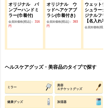
オリジナル バ
オリジナル ウ
ウェットテ
ンブーハンドミ
ッドヘアケアブ
シュラージ
ラー(巾着付)
ラシ(巾着付き)
ジナルフラ
【名入れ専
(税込)
316
(税込)
393
会員卸価格
：
会員卸価格
：
円
円
(税込)
会員卸価格
ヘルスケアグッズ・美容品のタイプで探す
美容
ミラー
エチケットグッズ
健康グッズ
加湿器