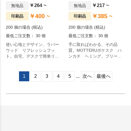
￥264 ~
￥217 ~
無地品
無地品
￥400 ~
￥385 ~
印刷品
印刷品
200 個の場合 (税込)
200 個の場合 (税込)
最低ご注文数： 30 個
最低ご注文数： 30 個
使い心地とデザイン、ラバー
手に取ればわかる、その品
ウッド リフレッシュフッ
質。MOTTERUポケスク ハ
ト。自宅、デスクで簡単リフ
ンカチ ヘミング。プリーツ
レッシュできるリフレッシュ
加工を施した抗菌・防臭ハン
フットです。デスクにも置き
カチです。ハンカチにプリー
やすいコンパクトサイズで
ツ加工を施し折り目をつける
1
2
3
4
5
...
次へ
最後へ
す。地球にやさしいエコ素
ことで、簡単に折りたたむこ
材、ゴムの木を使用したアイ
とができます。
テムです。シルク1色印刷が可
能となっており、会社ロゴな
どの印刷も可能です。社員へ
の福利厚生やお年賀でのお配
用としてもおすすめです。オ
リジナルグッズドットコムの
選りすぐり。