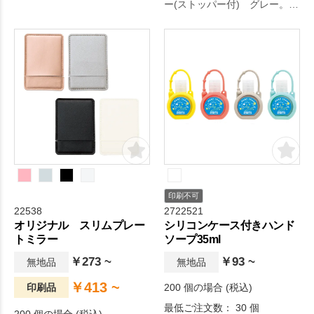
ー(ストッパー付) グレー。オ
ージに持ち手付きで、お渡し
リジナルグッズドットコムの
しやすい入浴剤セット。発泡
厳選されたアイテムです。毎
入浴剤1個と紛体入浴剤3個の
日の生活をより快適に。
セットです。
印刷不可
22538
2722521
オリジナル スリムプレー
シリコンケース付きハンド
トミラー
ソープ35ml
￥273 ~
￥93 ~
無地品
無地品
￥413 ~
印刷品
200 個の場合 (税込)
最低ご注文数： 30 個
200 個の場合 (税込)