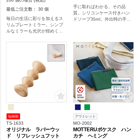
手に取ればわかる、その品
最低ご注文数： 30 個
質。シリコンケース付きハン
毎日の生活に彩りを加えるス
ドソープ35ml。外出時の手洗
リムプレートミラー。シンプ
いに便利な携帯用ハンドソー
ルなミラーも光沢が煌めくケ
プ。バッグに取り付けられる
ース入りで高級感あるアイテ
持ち手つき。おしゃれなニュ
ムに。日々の生活をちょっぴ
アンスカラーのシリコンケー
り豊かにするアイテムです。
スがおしゃれ！。
短納期
アウトレット
TS-1633
MO-2002
オリジナル ラバーウッ
MOTTERUポケスク ハン
ド リフレッシュフット
カチ ヘミング