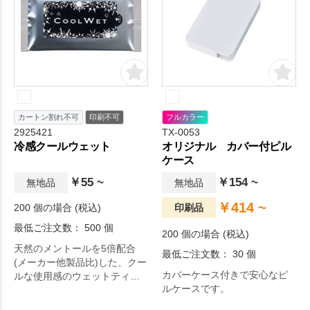
カートン割れ不可
印刷不可
フルカラー
2925421
TX-0053
冷感クールウェット
オリジナル カバー付ピル
ケース
￥55 ~
￥154 ~
無地品
無地品
￥414 ~
200 個の場合 (税込)
印刷品
最低ご注文数： 500 個
200 個の場合 (税込)
天然のメントールを5倍配合
最低ご注文数： 30 個
(メーカー他製品比)した、クー
カバーケース付きで安心なピ
ルな使用感のウェットティッ
ルケースです。
シュです。