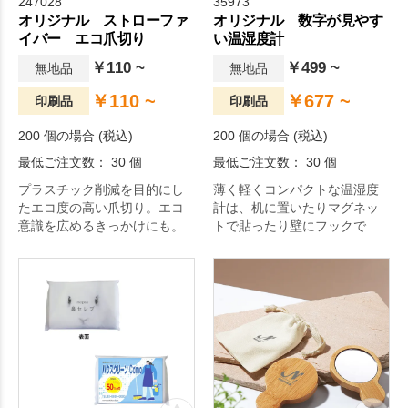
247028
35973
オリジナル ストローファ
オリジナル 数字が見やす
イバー エコ爪切り
い温湿度計
￥110 ~
￥499 ~
無地品
無地品
￥110 ~
￥677 ~
印刷品
印刷品
200 個の場合 (税込)
200 個の場合 (税込)
最低ご注文数： 30 個
最低ご注文数： 30 個
プラスチック削減を目的にし
薄く軽くコンパクトな温湿度
たエコ度の高い爪切り。エコ
計は、机に置いたりマグネッ
意識を広めるきっかけにも。
トで貼ったり壁にフックで下
げたりなど置き場所を選びま
せん。