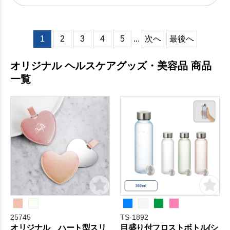
1
2
3
4
5
...
次へ
最後へ
オリジナル ヘルスケアグッズ・美容品 商品
一覧
25745
TS-1892
オリジナル ハート型スリ
目盛り付フロストボトル(シ