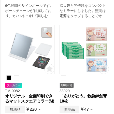
6色展開のサインボールです。
拡大鏡と等倍鏡をコンパクト
ボールチェーンが付属してお
なミラーにしました。照明は
り、カバンにつけて楽しむこ
電源をタップすることでオン
ともできます。
オフ＆調節可能です。
フルカラー
印刷不可
TM-0082
35929
オリジナル 全面印刷でき
「ありがとう」救急絆創膏
るマットスクエアミラー(M)
10枚
￥220 ~
￥47 ~
無地品
無地品