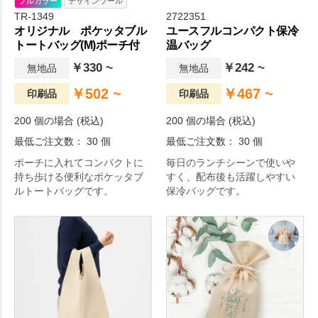
フルカラー
デザインツール
TR-1349
2722351
オリジナル ポケッタブル
ユースフルコンパクト保冷
トートバッグ(M)ポーチ付
温バッグ
￥330 ~
￥242 ~
無地品
無地品
￥502 ~
￥467 ~
印刷品
印刷品
200 個の場合 (税込)
200 個の場合 (税込)
最低ご注文数： 30 個
最低ご注文数： 30 個
ポーチに入れてコンパクトに
毎日のランチシーンで使いや
持ち歩ける便利なポケッタブ
すく、配布後も活躍しやすい
ルトートバッグです。
保冷バッグです。