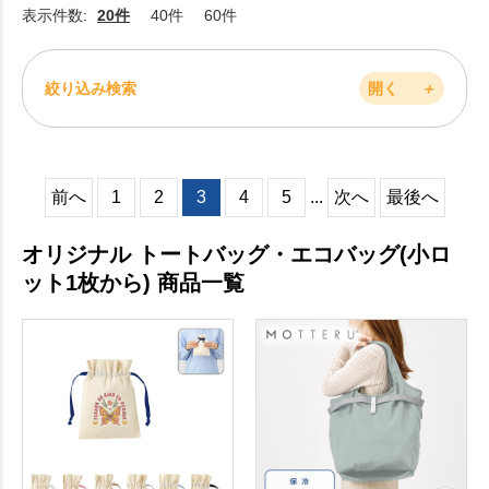
表示件数:
20件
40件
60件
絞り込み検索
開く
＋
前へ
1
2
3
4
5
...
次へ
最後へ
オリジナル トートバッグ・エコバッグ(小ロ
ット1枚から) 商品一覧