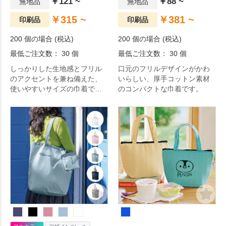
￥121 ~
￥88 ~
無地品
無地品
￥315 ~
￥381 ~
印刷品
印刷品
200 個の場合 (税込)
200 個の場合 (税込)
最低ご注文数： 30 個
最低ご注文数： 30 個
しっかりした生地感とフリル
口元のフリルデザインがかわ
のアクセントを兼ね備えた、
いらしい、厚手コットン素材
使いやすいサイズの巾着で
のコンパクトな巾着です。
す。