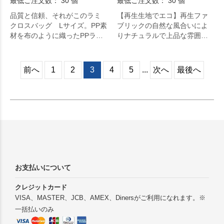
最低ご注文数： 30 個
最低ご注文数： 30 個
品質と信頼、それがこのラミ
【再生生地でエコ】再生ファ
クロスバッグ Lサイズ。PP素
ブリックの自然な風合いによ
材を布のように織ったPPラミ
りナチュラルで上品な雰囲気
クロスという生地を使用した
に仕上がった、幅広い世代が
縦型トート。エコバッグ、ラ
日常的に普段使いできるエコ
ンドリーバッグ、ストレージ
バッグです。もちろんクルリ
前へ
1
2
3
4
5
...
次へ
最後へ
バッグと様々な用途でお使い
トシリーズ最大の特長でもあ
いただけるサイズとなってお
るゴムバンドが付いているの
ります。ファスナーが付いて
で、くるくるとたたんでコン
いるので中身が見えてしまう
パクトに持ち歩くことができ
という心配もありません。レ
ます。
ジャーシートのような見た目
と質感で色味は5色展開。バッ
グ中央部分に1色での名入れ対
応が可能です。なお内側の色
は白となっており、ファスナ
お支払いについて
ー。一度使えば手放せなくな
ること間違いなし。
クレジットカード
VISA、MASTER、JCB、AMEX、Dinersがご利用になれます。※
一括払いのみ