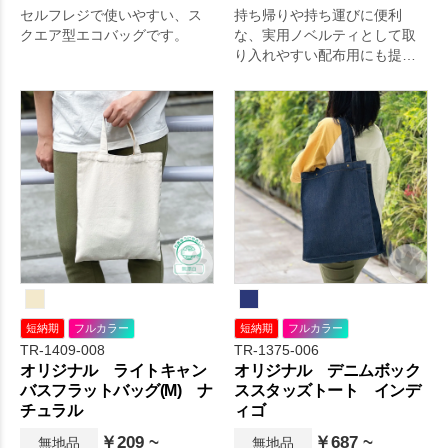
セルフレジで使いやすい、ス
持ち帰りや持ち運びに便利
クエア型エコバッグです。
な、実用ノベルティとして取
り入れやすい配布用にも提案
しやすい仕様の保冷バッグで
す。
短納期
フルカラー
短納期
フルカラー
TR-1409-008
TR-1375-006
オリジナル ライトキャン
オリジナル デニムボック
バスフラットバッグ(M) ナ
ススタッズトート インデ
チュラル
ィゴ
￥209 ~
￥687 ~
無地品
無地品