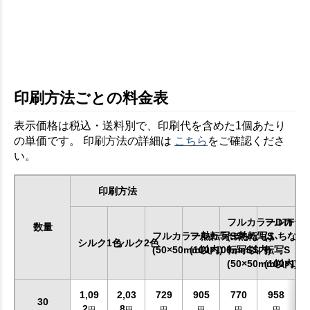
印刷方法ごとの料金表
表示価格は税込・送料別で、印刷代を含めた1個あたり
の単価です。 印刷方法の詳細は
こちら
をご確認くださ
い。
印刷方法
フルカラーDTF
フルカラー
数量
フルカラー熱転写SS
フルカラー熱転写S
(ふちなし)
(ふちなし)
シルク1色
シルク2色
(50×50mm以内)
(100×100mm以内)
転写SS
転写S
(50×50mm以内)
(100×10
1,09
2,03
729
905
770
958
30
2
8
円
円
円
円
円
円