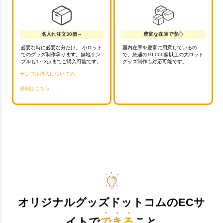
名入れ注文30個～
豊富な在庫で安心
必要な時に必要な分だけ。 小ロット
国内在庫を豊富に用意しているの
でのグッズ制作承ります。無地サン
で、急遽の10,000個以上の大ロット
プルも1～3点までご購入可能です。
グッズ制作も対応可能です。
サンプル購入についての
詳細はこちら
オリジナルグッズドットコムのECサ
イトで
できる
こと