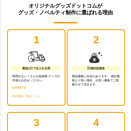
オリジナルグッズドットコムが
グッズ・ノベルティ制作に選ばれる理由
1
2
最短2日で名入れ出荷
圧倒的低価格
時間がない！そんな短納期 グッズの
商品価格に自信があります。 他社価
作成もお任せ ください。
格より高い場合、お安い価格でご提
案させて頂きます。
短納期印刷
対応商品一覧はこちら
3
4