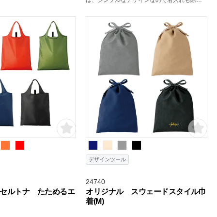
は、シンプルなデザインなので名入れも際立
ちプロモーション効果大。薄く軽量ながらも
丈夫さも兼ね備えた3.5オンス生地は、比較的
リーズナブルな分、汎用性の高い販促品で
す。
デザインツール
24740
セルトナ たためるエ
オリジナル スウェードスタイル巾
着(M)