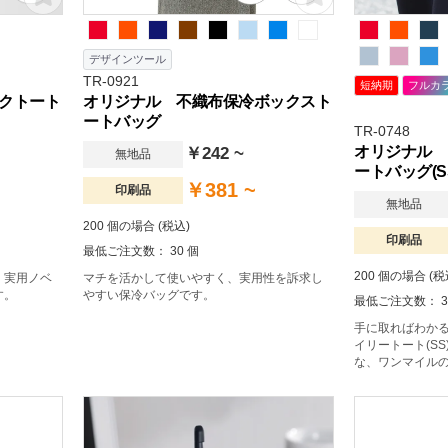
デザインツール
TR-0921
短納期
フルカ
クトート
オリジナル 不織布保冷ボックスト
ートバッグ
TR-0748
オリジナル 
￥242 ~
無地品
ートバッグ(S
￥381 ~
印刷品
無地品
200 個の場合 (税込)
印刷品
最低ご注文数： 30 個
200 個の場合 (税
、実用ノベ
マチを活かして使いやすく、実用性を訴求し
す。
やすい保冷バッグです。
最低ご注文数： 3
手に取ればわか
イリートート(S
な、ワンマイル
マホなど必要最
いときに、かさ
ミニトートバッグ
ンスのコットン
ルティや記念品