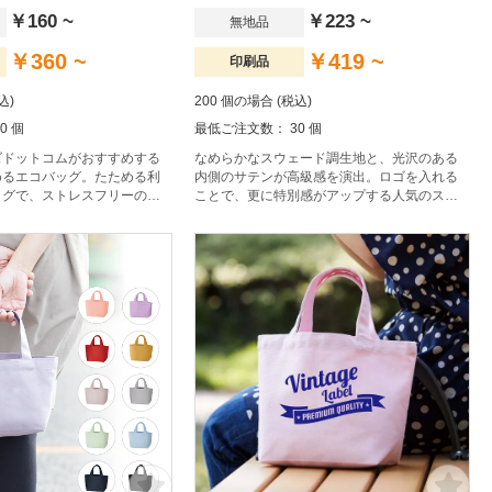
￥160 ~
￥223 ~
無地品
￥360 ~
￥419 ~
印刷品
込)
200 個の場合 (税込)
0 個
最低ご注文数： 30 個
ズドットコムがおすすめする
なめらかなスウェード調生地と、光沢のある
めるエコバッグ。たためる利
内側のサテンが高級感を演出。ロゴを入れる
ッグで、ストレスフリーのエ
ことで、更に特別感がアップする人気のスウ
の生活をより快適に。
ェード風巾着です。