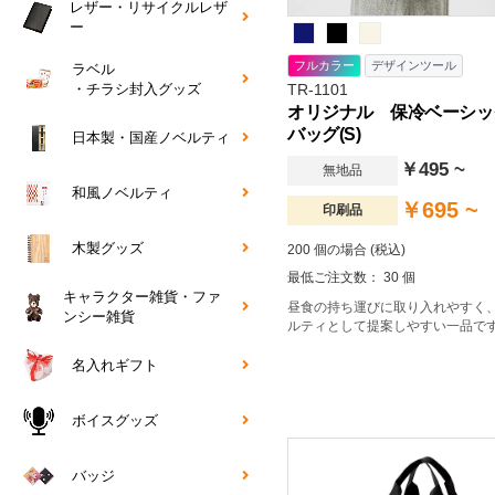
レザー・リサイクルレザ
ー
フルカラー
デザインツール
ラベル
TR-1101
・チラシ封入グッズ
オリジナル 保冷ベーシッ
バッグ(S)
日本製・国産ノベルティ
￥495 ~
無地品
和風ノベルティ
￥695 ~
印刷品
木製グッズ
200 個の場合 (税込)
最低ご注文数： 30 個
キャラクター雑貨・ファ
昼食の持ち運びに取り入れやすく
ンシー雑貨
ルティとして提案しやすい一品で
名入れギフト
ボイスグッズ
バッジ