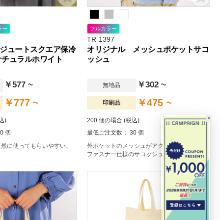
ラー
フルカラー
TR-1397
ジュートスクエア保冷
オリジナル メッシュポケットサコ
 ナチュラルホワイト
ッシュ
￥577 ~
￥302 ~
無地品
￥777 ~
￥475 ~
印刷品
×
込)
200 個の場合 (税込)
0 個
最低ご注文数： 30 個
自然に使ってもらいやすい、
外ポケットのメッシュがアクセントになる、
。
ファスナー仕様のサコッシュです。