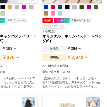
ラー
デザインツール
短納期
フルカラー
1個から作れる
デザインツール
TR-0125
キャンバスデイリート
オリジナル キャンバストートバッ
S)
グ(S)
￥198 ~
￥264 ~
無地品
￥370 ~
￥2,340 ~
印刷品
込)
200 個の場合 (税込)
0 個
最低ご注文数： 30 個
る、その品質。キャンバスデ
【定番人気の小さめトート】カラーが選べ
S)。ちょっとそこまでに充分
る！12色展開が嬉しい厚みのあるコットン生
のお出かけバッグ。財布やス
地のトートです。お弁当などランチタイムで
低限のものだけを持ち運びた
の持ち歩きに便利なサイズで、ちょっとした
ばらずちょうどいいサイズの
お出かけバッグとしてもおすすめです。名入
。硬すぎずしなやかな10オ
れ範囲も広く、会社名やブランドロゴを印刷
生地です。名入れをしてノベ
するだけで簡単にオリジナル性のあるグッズ
にするのはもちろん、他のグ
が出来上がります。販促品やノベルティ、カ