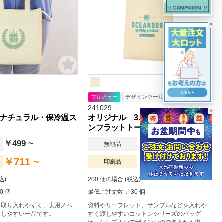
×
フルカラー
デザインツール
241029
×
ナチュラル・保冷温ス
オリジナル 3.5オンス・A4コット
ンフラットトートバッグ
￥499 ~
￥106 ~
無地品
￥711 ~
￥742 ~
印刷品
込)
200 個の場合 (税込)
0 個
最低ご注文数： 30 個
に取り入れやすく、実用ノベ
資料やリーフレット、サンプルなどを入れや
案しやすい一品です。
すく渡しやすいコットンシリーズのバッグ