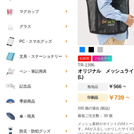
マグカップ
グラス
PC・スマホグッズ
文具・ステーショナリー
短納期
フルカラー
TR-1396
オリジナル メッシュライ
ペン・筆記用具
(L)
￥566 ~
記念品
無地品
￥739 ~
印刷品
季節商品
200 個の場合 (税込)
最低ご注文数： 30 個
傘・雨具
メッシュ素材がポイントのA4トー
す。A4が入るしっかりしたサイズ
防災・防犯グッズ