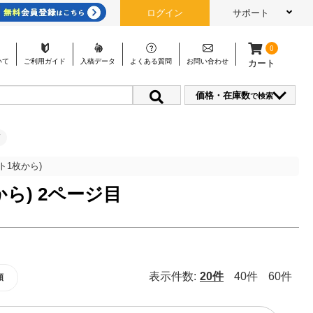
ログイン
サポート
0
いて
ご利用
ガイド
入稿
データ
よくある
質問
お問い
合わせ
カート
価格・在庫数
で検索
ト1枚から)
ら) 2ページ目
表示件数:
20件
40件
60件
順