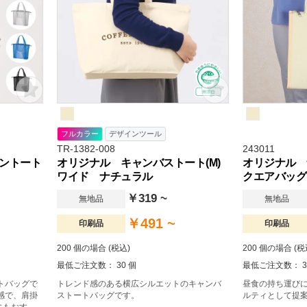
フルカラー
デザインツール
TR-1382-008
243011
ントート
オリジナル キャンバストート(M)
オリジナル 
ワイド ナチュラル
クエアバッグ
￥319 ~
無地品
無地品
￥491 ~
印刷品
印刷品
200 個の場合 (税込)
200 個の場合 (税
最低ご注文数： 30 個
最低ご注文数： 3
トバッグで
トレンド感のある横広シルエットのキャンバ
昼食の持ち運び
感で、肩掛
ストートバッグです。
ルティとして提