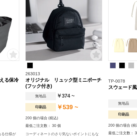
ッズとのセット
ザインを印刷す
適に。
263013
える保冷
オリジナル リュック型ミニポーチ
TP-0078
(フック付き)
スウェード風巾
￥374 ~
無地品
無地品
￥539 ~
印刷品
印刷品
200 個の場合 (税込)
200 個の場合 (税
最低ご注文数： 30 個
最低ご注文数： 3
れる仕様が
コーディネートのさり気ないポイントにもな