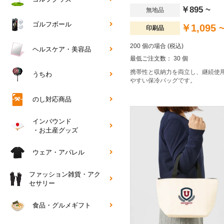
￥895 ~
無地品
ゴルフボール
￥1,095 
印刷品
200 個の場合 (税込)
ヘルスケア・美容品
最低ご注文数： 30 個
携帯性と収納力を両立し、継続使
うちわ
やすい保冷バッグです。
のし対応商品
インバウンド
・お土産グッズ
ウェア・アパレル
ファッション雑貨・アク
セサリー
食品・グルメギフト