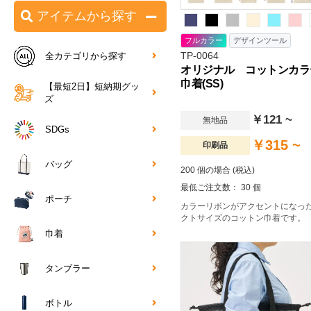
アイテムから探す
フルカラー
デザインツール
TP-0064
全カテゴリから探す
オリジナル コットンカラ
巾着(SS)
【最短2日】短納期グッ
ズ
￥121 ~
無地品
SDGs
￥315 ~
印刷品
バッグ
200 個の場合 (税込)
最低ご注文数： 30 個
ポーチ
カラーリボンがアクセントになっ
クトサイズのコットン巾着です。
巾着
タンブラー
ボトル