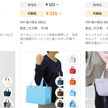
￥121 ~
無地品
無地品
~
￥315 ~
印刷品
印刷品
200 個の場合 (税込)
200 個の場合 (税
最低ご注文数： 30 個
最低ご注文数： 3
用につなげ
オーガニックコットン生地を使用した、記念
オリジナルグッ
品や雑貨のラッピングに使いやすい巾着で
セルトナ たた
す。
便性を備えたバ
コ生活を。毎日