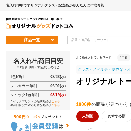
名入れ印刷でオリジナルグッズ・記念品がかんたんに作成可能！
物販用オリジナルグッズのOEM・卸・製作
商品一覧
よく検索されているワード
#巾着
名入れ出荷日目安
※1箇所印刷・校正無しの場合
グッズ・ノベルティ制作ならオ
1色印刷
08/26(水)
オリジナル ト
フルカラー印刷
09/02(水)
クイック1色印刷
08/19(水)
クイックプリントの対象商品は
こちら
1006件
の商品が見つかり
出荷日目安で対応可能な商品は
こちら
人気順
おすすめ順