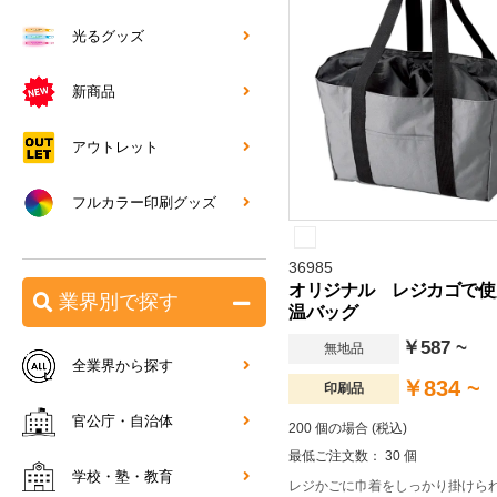
光るグッズ
新商品
アウトレット
フルカラー印刷グッズ
36985
オリジナル レジカゴで使
業界別で探す
温バッグ
￥587 ~
無地品
全業界から探す
￥834 ~
印刷品
官公庁・自治体
200 個の場合 (税込)
最低ご注文数： 30 個
学校・塾・教育
レジかごに巾着をしっかり掛けら