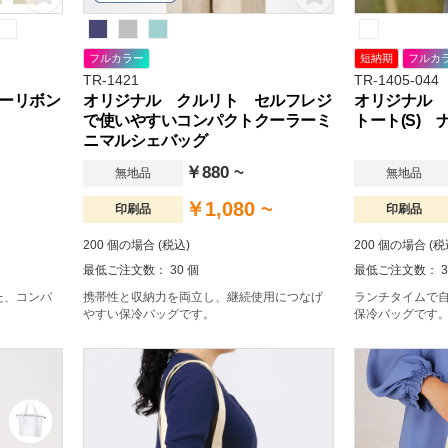
フルカラー
短納期
フルカ
TR-1421
TR-1405-044
ーリボン
オリジナル クルリト セルフレジ
オリジナル 
で使いやすいコンパクトクーラーミ
トート(S)
ニマルシェバッグ
￥880 ~
無地品
無地品
￥1,080 ~
印刷品
印刷品
200 個の場合 (税込)
200 個の場合 (税
最低ご注文数： 30 個
最低ご注文数： 3
た、コンパ
携帯性と収納力を両立し、継続使用につなげ
ランチタイムで
やすい保冷バッグです。
保冷バッグです