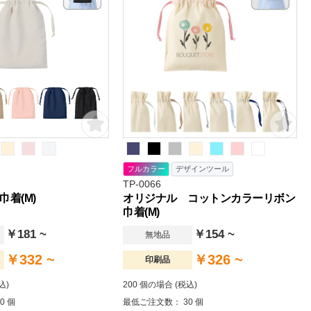
提案もおすすめです。広くデ
フェや雑貨ショップのオリジナルグッズにも
るのも。毎日の生活をより快
おすすめです。
フルカラー
デザインツール
TP-0066
着(M)
オリジナル コットンカラーリボン
巾着(M)
￥181 ~
￥154 ~
無地品
￥332 ~
￥326 ~
印刷品
込)
200 個の場合 (税込)
0 個
最低ご注文数： 30 個