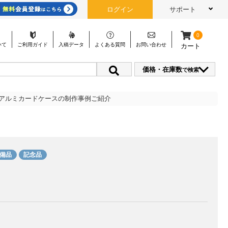
ログイン
サポート
0
いて
ご利用
ガイド
入稿
データ
よくある
質問
お問い
合わせ
カート
価格・在庫数
で検索
 アルミカードケースの制作事例ご紹介
備品
記念品