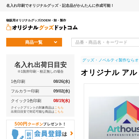
名入れ印刷でオリジナルグッズ・記念品がかんたんに作成可能！
物販用オリジナルグッズのOEM・卸・製作
商品一覧
グッズ・ノベルティ製作ならオ
名入れ出荷日目安
オリジナル ア
※1箇所印刷・校正無しの場合
1色印刷
08/26(水)
フルカラー印刷
09/02(水)
クイック1色印刷
08/19(水)
クイックプリントの対象商品は
こちら
出荷日目安で対応可能な商品は
こちら