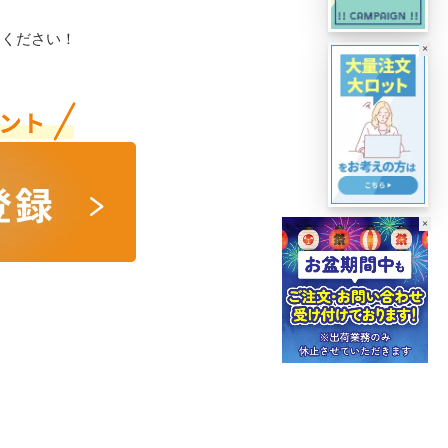
用ください！
×
×