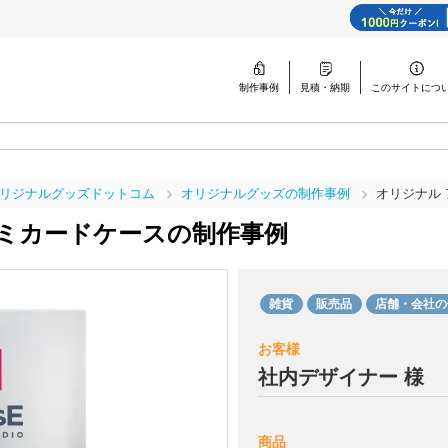
制作事例
見積・納期
このサイトに
つ
リジナルグッズドットコム
オリジナルグッズの制作事例
オリジナル
ルミカードケースの
制作事例
雑貨
販売品
店舗・会社の
お客様
社内デザイナー 様
商品