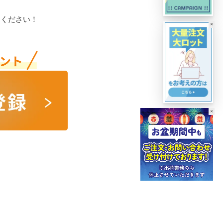
用ください！
×
×