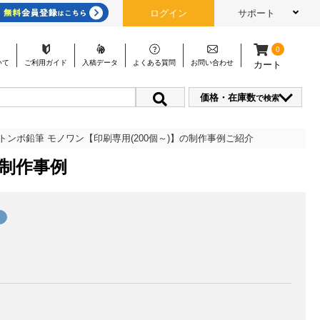
ログイン
サポート
0
いて
ご利用
ガイド
入稿
データ
よくある
質問
お問い
合わせ
カート
価格・在庫数
で検索
トンボ鉛筆 モノワン【印刷専用(200個～)】の制作事例ご紹介
制作事例
ィ