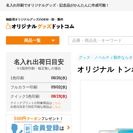
名入れ印刷でオリジナルグッズ・記念品がかんたんに作成可能！
物販用オリジナルグッズのOEM・卸・製作
商品一覧
グッズ・ノベルティ製作ならオ
名入れ出荷日目安
オリジナル トン
※1箇所印刷・校正無しの場合
1色印刷
08/26(水)
フルカラー印刷
09/02(水)
クイック1色印刷
08/19(水)
クイックプリントの対象商品は
こちら
出荷日目安で対応可能な商品は
こちら