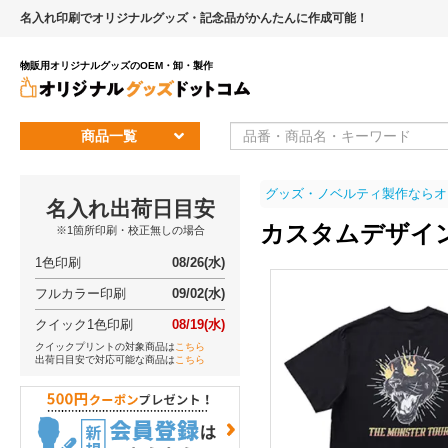
名入れ印刷でオリジナルグッズ・記念品がかんたんに作成可能！
物販用オリジナルグッズのOEM・卸・製作
商品一覧
グッズ・ノベルティ製作ならオ
名入れ出荷日目安
カスタムデザイン
※1箇所印刷・校正無しの場合
1色印刷
08/26(水)
フルカラー印刷
09/02(水)
クイック1色印刷
08/19(水)
クイックプリントの対象商品は
こちら
出荷日目安で対応可能な商品は
こちら