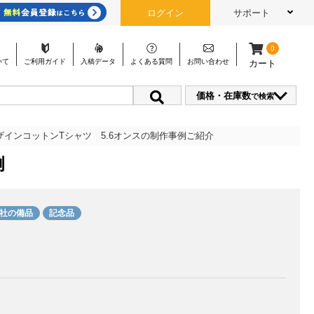
ログイン
サポート
0
いて
ご利用
ガイド
入稿
データ
よくある
質問
お問い
合わせ
カート
価格・在庫数
で検索
ザインコットンTシャツ 5.6オンスの制作事例ご紹介
例
社の備品
記念品