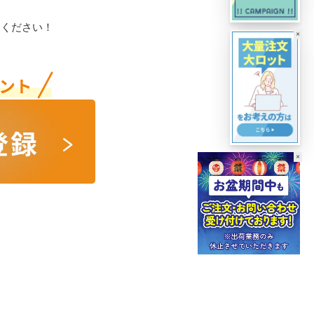
用ください！
×
×