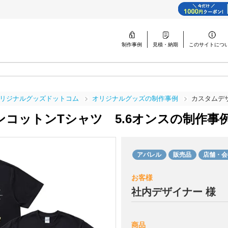
制作事例
見積・納期
このサイトに
つ
リジナルグッズドットコム
オリジナルグッズの制作事例
カスタムデ
コットンTシャツ 5.6オンスの
制作事
アパレル
販売品
店舗・会
お客様
社内デザイナー 様
商品