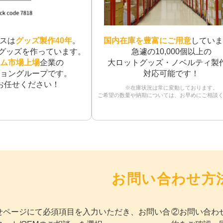
スは
グッズ製作40年
。
国内在庫を豊富にご用意
していま
個のグッズを作っています。
急遽の10,000個以上の
ム市場上場
企業の
大ロットグッズ・ノベルティ製
ョングループです。
対応可能です！
お任せください！
※在庫状況は常に変動しております。
ご希望の数量や納期については、お早めにご相談
お問い合わせ方
せページにて必須項目を入力いただき、お問い合
②お問い合わ