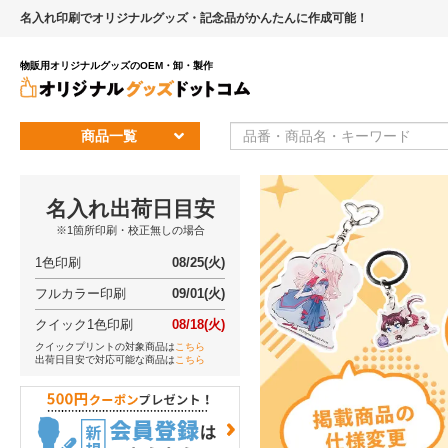
名入れ印刷でオリジナルグッズ・記念品がかんたんに作成可能！
物販用オリジナルグッズのOEM・卸・製作
商品一覧
名入れ出荷日目安
※1箇所印刷・校正無しの場合
1色印刷
08/25(火)
フルカラー印刷
09/01(火)
クイック1色印刷
08/18(火)
クイックプリントの対象商品は
こちら
出荷日目安で対応可能な商品は
こちら