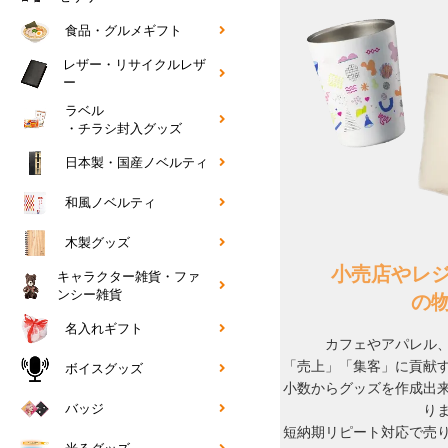
食品・グルメギフト
レザー・リサイクルレザ
ー
ラベル
・チラシ封入グッズ
日本製・国産ノベルティ
和風ノベルティ
木製グッズ
小売店やレ
キャラクター雑貨・ファ
ンシー雑貨
の
名入れギフト
カフェやアパレル
「売上」「集客」に貢献
ボイスグッズ
小数からグッズを作成出
バッジ
り
短納期リピート対応で売