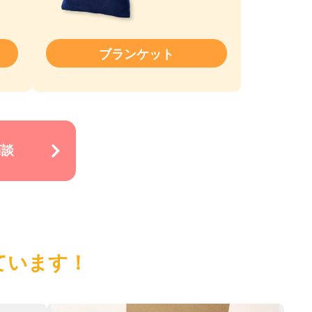
ブランケット
商談
ています！