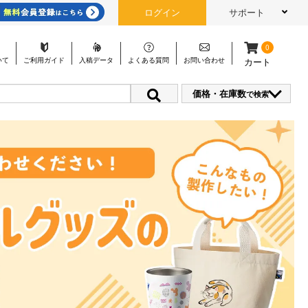
ログイン
サポート
0
いて
ご利用
ガイド
入稿
データ
よくある
質問
お問い
合わせ
カート
価格・在庫数
で検索