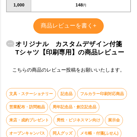
1,000
148
円
商品レビューを書く+
オリジナル カスタムデザイン付箋
Tシャツ【印刷専用】の商品レビュー
こちらの商品のレビュー投稿をお願いいたします。
文具・ステーショナリー
記念品
フルカラー印刷対応商品
営業配布・訪問粗品
周年記念品・創立記念品
来店・成約プレゼント
男性・ビジネスマン向け
展示会
オープンキャンパス
同人グッズ
メモ帳・付箋(ふせん)