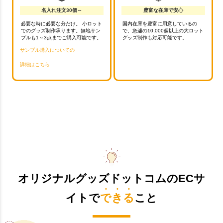
名入れ注文30個～
豊富な在庫で安心
必要な時に必要な分だけ。 小ロット
国内在庫を豊富に用意しているの
でのグッズ制作承ります。無地サン
で、急遽の10,000個以上の大ロット
プルも1～3点までご購入可能です。
グッズ制作も対応可能です。
サンプル購入についての
詳細はこちら
オリジナルグッズドットコムのECサ
イトで
できる
こと