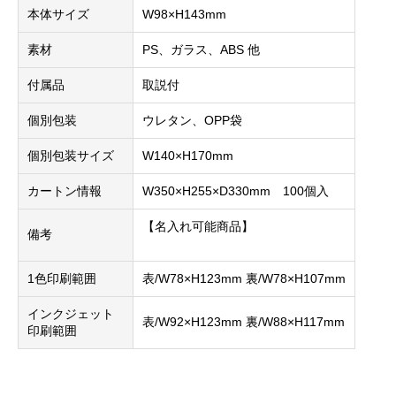
本体サイズ
W98×H143mm
素材
PS、ガラス、ABS 他
付属品
取説付
個別包装
ウレタン、OPP袋
個別包装サイズ
W140×H170mm
カートン情報
W350×H255×D330mm 100個入
【名入れ可能商品】
備考
1色印刷範囲
表/W78×H123mm 裏/W78×H107mm
インクジェット
表/W92×H123mm 裏/W88×H117mm
印刷範囲