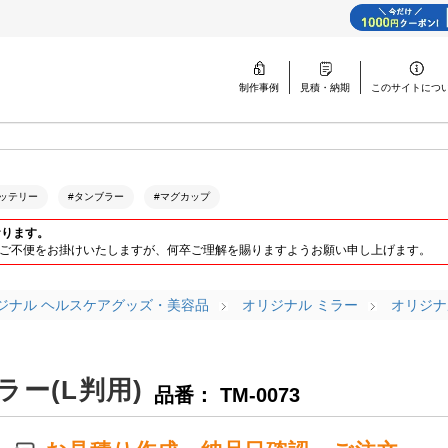
制作事例
見積・納期
このサイトに
つ
ッテリー
#タンブラー
#マグカップ
おります。
ります。ご不便をお掛けいたしますが、何卒ご理解を賜りますようお願い申し上げます。
ジナル ヘルスケアグッズ・美容品
オリジナル ミラー
オリジナ
ー(L判用)
品番： TM-0073