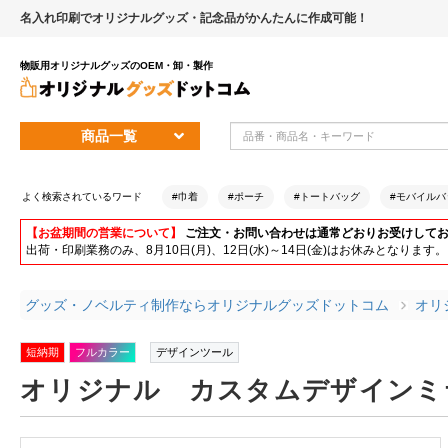
名入れ印刷でオリジナルグッズ・記念品がかんたんに作成可能！
物販用オリジナルグッズのOEM・卸・製作
商品一覧
よく検索されているワード
#巾着
#ポーチ
#トートバッグ
#モバイルバ
【お盆期間の営業について】
ご注文・お問い合わせは通常どおりお受けして
出荷・印刷業務のみ、8月10日(月)、12日(水)～14日(金)はお休みとな
グッズ・ノベルティ制作ならオリジナルグッズドットコム
オリ
短納期
フルカラー
デザインツール
オリジナル カスタムデザインミラ