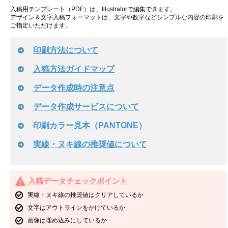
入稿用テンプレート（PDF）は、Illustratorで編集できます。
デザイン＆文字入稿フォーマットは、文字や数字などシンプルな内容の印刷を
ご指定いただけます。
印刷方法について
入稿方法ガイドマップ
データ作成時の注意点
データ作成サービスについて
印刷カラー見本（PANTONE）
実線・ヌキ線の推奨値について
入稿データチェックポイント
実線・ヌキ線の推奨値はクリアしているか
文字はアウトラインをかけているか
画像は埋め込みにしているか