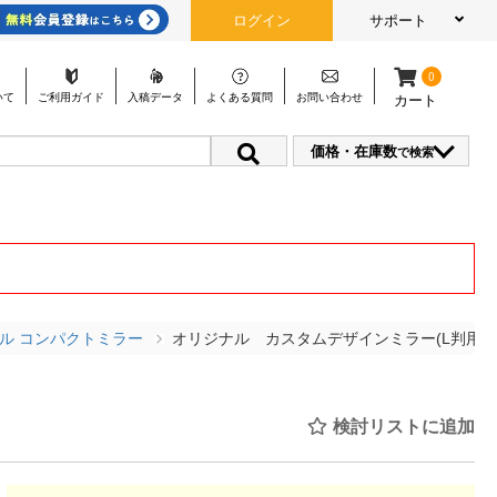
ログイン
サポート
0
いて
ご利用
ガイド
入稿
データ
よくある
質問
お問い
合わせ
カート
価格・在庫数
で検索
ル コンパクトミラー
オリジナル カスタムデザインミラー(L判用)
検討リストに追加