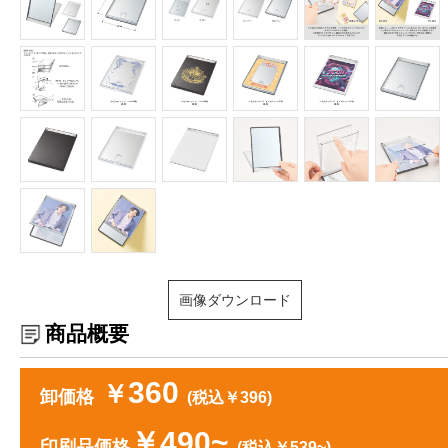
画像ダウンロード
商品概要
360
￥
卸価格
(税込￥396)
￥490~
印刷品価格
(税込￥539~)