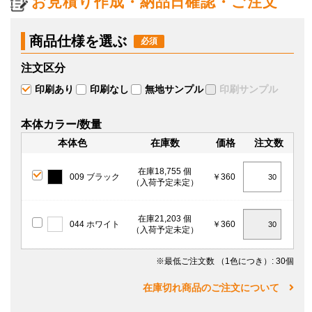
お見積り作成・納品日確認・ご注文
商品仕様を選ぶ
注文区分
印刷あり
印刷なし
無地サンプル
印刷サンプル
本体カラー/数量
本体色
在庫数
価格
注文数
在庫18,755 個
009 ブラック
￥360
（入荷予定未定）
在庫21,203 個
044 ホワイト
￥360
（入荷予定未定）
※最低ご注文数
（1色につき）
: 30個
在庫切れ商品のご注文について