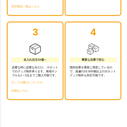
対応商品一覧はこちら
3
4
名入れ注文30個～
豊富な在庫で安心
必要な時に必要な分だけ。 小ロット
国内在庫を豊富に用意しているの
でのグッズ制作承ります。無地サン
で、急遽の10,000個以上の大ロット
プルも1～3点までご購入可能です。
グッズ制作も対応可能です。
サンプル購入についての
詳細はこちら
お買い物を続ける
カートへ進む