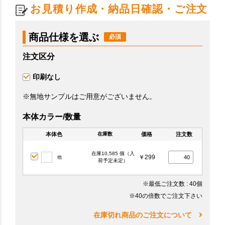
お見積り作成・納品日確認・ご注文
商品仕様を選ぶ
注文区分
印刷なし
※無地サンプルはご用意がございません。
本体カラー/数量
本体色
価格
注文数
在庫数
在庫10,585 個（入
￥299
他
荷予定未定）
※最低ご注文数
: 40個
※40の倍数でご注文下さい
在庫切れ商品のご注文について