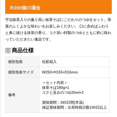
※200個の場合
宇治抹茶入りの薫り高い抹茶そばにこだわりのつゆをセット。茶
葉のふくよかな味わいをお楽しみください。 口に含めばふわり
と鼻に抜ける抹茶の香り。コク深い特製のつゆとともに粋に味わ
っていただきたい逸品です。
商品仕様
個別包装
化粧箱入
個別包装サイズ
W250×H155×D16mm
＜セット内容＞
抹茶そば180g×1
コクと旨みのつゆ20ml×2
備考
賞味期間：365日間(常温)
保証賞味期間：出荷時残日数240日以上