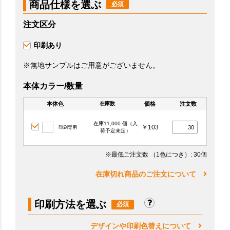
商品仕様を選ぶ
注文区分
印刷あり
※無地サンプルはご用意がございません。
本体カラー/数量
本体色
価格
注文数
在庫数
在庫11,000 個（入
￥103
印刷専用
荷予定未定）
※最低ご注文数
（1色につき）
: 30個
在庫切れ商品のご注文について
印刷方法を選ぶ
デザインや印刷色替えについて