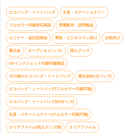
エコバッグ・トートバッグ
文具・ステーショナリー
お買い物を続ける
カートへ進む
フルカラー印刷対応商品
営業配布・訪問粗品
セミナー・会社説明会
男性・ビジネスマン向け
女性向け
展示会
オープンキャンパス
同人グッズ
UVインクジェット印刷可能商品
その他のエコバッグ・トートバッグ
展示会向け(バッグ)
エコバッグ・トートバッグ(フルカラー印刷可能)
エコバッグ・トートバッグ(A4サイズ)
文具・ステーショナリー(フルカラー印刷可能)
クリアファイル(同人グッズ用)
クリアファイル