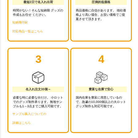
最短2日で名入れ出荷
圧倒的低価格
時間がない！そんな短納期 グッズの
商品価格に自信があります。 他社価
作成もお任せ ください。
格より高い場合、お安い価格でご提
案させて頂きます。
短納期印刷
対応商品一覧はこちら
3
4
名入れ注文30個～
豊富な在庫で安心
必要な時に必要な分だけ。 小ロット
国内在庫を豊富に用意しているの
でのグッズ制作承ります。無地サン
で、急遽の10,000個以上の大ロット
プルも1～3点までご購入可能です。
グッズ制作も対応可能です。
サンプル購入についての
詳細はこちら